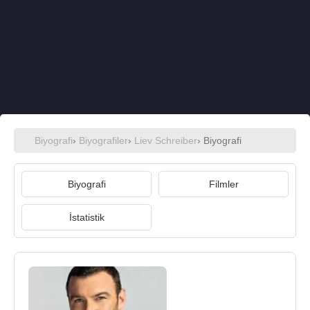
Biyografi
›
Biyografiler
›
Liev Schreiber
› Biyografi
Biyografi
Filmler
İstatistik