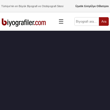
Türkiye’nin en Büyük Biyografi ve Otobiyografi Sitesi
Üyelik Girişi
Üye Ol
İletişim
☰
Ara