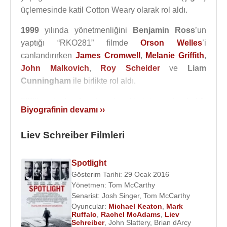
üçlemesinde katil Cotton Weary olarak rol aldı.
1999
yılında yönetmenliğini
Benjamin Ross
’un
yaptığı “RKO281” filmde
Orson Welles
’i
canlandırırken
James Cromwell
,
Melanie Griffith
,
John Malkovich
,
Roy Scheider
ve
Liam
Cunningham
ile birlikte rol aldı.
2000 yılında Laertes karakterini canlandırdığı
Biyografinin devamı ››
“Hamlet” filminde
Ethan Hawke
,
Kyle
MacLachlan
,
Sam Shepard
,
Bill Murray
,
Jeffrey
Liev Schreiber Filmleri
Wright
,
Casey Affleck
ile beraber rol aldı.
2002
yılında “
The Sum of All Fears
/
En Büyük
Spotlight
Korku
” filminde
Ben Affleck
,
Morgan Freeman
,
Gösterim Tarihi: 29 Ocak 2016
James Cromwell
ile birlikte oynadı.
2004
yılında
Yönetmen:
Tom McCarthy
Senarist:
Josh Singer
,
Tom McCarthy
“
Mançuryalı aday
” filminde
Denzel Washington
,
Oyuncular:
Michael Keaton
,
Mark
Meryl Streep
,
Jon Voight
,
Jeffrey Wright
ile
Ruffalo
,
Rachel McAdams
,
Liev
birlikte oynadı.
Schreiber
,
John Slattery
,
Brian dArcy