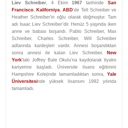
Liev Schreiber
, 4 Ekim
1967
tarihinde
San
Francisco
,
Kaliforniya
,
ABD
’de Tell Schreiber ve
Heather Schreiber'in oğlu olarak doğmuştur. Tam
adı Isaac Liev Schreiber’dir. Henüz 5 yaşında iken
anne ve babası boşandı. Pablo Schreiber, Max
Schreiber, Charles Schreiber, Will Schreiber
adlarında kardeşleri vardır. Annesi boşandıktan
sonra annesi ile kalan Liev Schreiber,
New
York
'taki Joffrey Bale Okulu'na kaydolarak tiyatro
kariyerine başladı. Üniversite lisans eğitimini
Hampshire Kolejinde tamamladıktan sonra,
Yale
Üniversitesi
nde yüksek lisansını 1992 yılında
tamamladı.