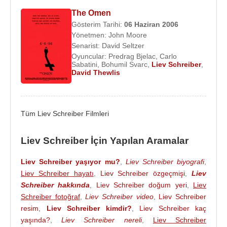
beraber rol aldı. Ayrıca bu filmin video oyunu da
The Omen
yapıldı ve yine Victor Creed – Sabretooth rolüyle
Gösterim Tarihi:
06 Haziran
2006
karşımıza çıktı. Özgür Woodstock, Repo Men, Every
Yönetmen:
John Moore
Day, Ajan Salt gibi yapımlarda da yer alan oyuncu,
Senarist:
David Seltzer
Oyuncular:
Predrag Bjelac
,
Carlo
2012 yılında çıkan Mental ile Zoraki Radikal
Sabatini
,
Bohumil Svarc
,
Liev Schreiber
,
filmlerinin de başrollerindeydi.
David Thewlis
Başkanların Hizmetkarı filminde
Lyndon B.
Johnson
’ı canlandıran
Liev Schreiber
, Kiralık Aşk,
Tüm Liev Schreiber Filmleri
A Perfect Man, Şah Mat filmlerinde oynadı ve Ray
Donovan adlı sevilen televizyon dizisinde de tam
Liev Schreiber İçin Yapılan Aramalar
48 bölüm boyunca Ray Donovan’ın kendisini
canlandırdı, ününe ün kattı.
Liev Schreiber yaşıyor mu?
,
Liev Schreiber biyografi
,
Liev Schreiber hayatı
,
Liev Schreiber özgeçmişi
,
Liev
Aynı zamanda
2015
yılında 2 Oscar kazanan
Schreiber hakkında
,
Liev Schreiber doğum yeri
,
Liev
Spotlight
filminde de
Mark Ruffalo
,
Michael
Schreiber fotoğraf
,
Liev Schreiber video
,
Liev Schreiber
Keaton
ve
Rachel McAdams
gibi oyuncularla
resim
,
Liev Schreiber kimdir?
,
Liev Schreiber kaç
kamera karşısına geçen Liev Schreiber,
2016
yaşında?
,
Liev Schreiber nereli
,
Liev Schreiber
yılında “
The 5th Wave
/ 5. Dalga” filminde Albay