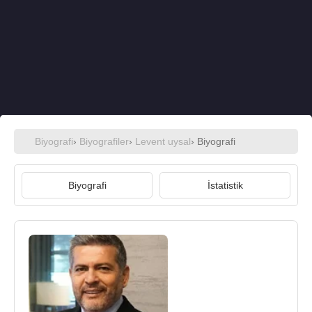
Biyografi
›
Biyografiler
›
Levent uysal
› Biyografi
Biyografi
İstatistik