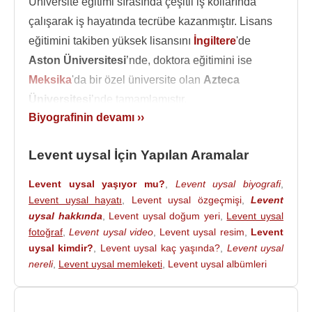
Üniversite eğitimi sırasında çeşitli iş kollarında
çalışarak iş hayatında tecrübe kazanmıştır. Lisans
eğitimini takiben yüksek lisansını
İngiltere
'de
Aston Üniversitesi
’nde, doktora eğitimini ise
Meksika
'da bir özel üniversite olan
Azteca
Üniversitesi
’nde tamamlamıştır.
Biyografinin devamı ››
Eğitimin önemine yürekten inanan Dr. Levent
Uysal’ın
Harvard Üniversitesi
’nden
Levent uysal İçin Yapılan Aramalar
“Laboratuvardan Pazara Teknoloji Girişimciliği” ve
Massachusetts Institute of Technology
’den
Levent uysal yaşıyor mu?
,
Levent uysal biyografi
,
‘Okullarda İnovasyon Başlatmak’ adlı iki sertifikası
Levent uysal hayatı
,
Levent uysal özgeçmişi
,
Levent
bulunmaktadır. Ayrıca; Technology
uysal hakkında
,
Levent uysal doğum yeri
,
Levent uysal
fotoğraf
,
Levent uysal video
,
Levent uysal resim
,
Levent
Entrepreneurship: Lab to Market Harvardx on edX
uysal kimdir?
,
Levent uysal kaç yaşında?
,
Levent uysal
ve Launching Innovation in Schools MITx on edX
nereli
,
Levent uysal memleketi
,
Levent uysal albümleri
gibi çok önemli sertifikalara da sahiptir.
Okuduğu bölümdeki başarılarından dolayı
İstanbul