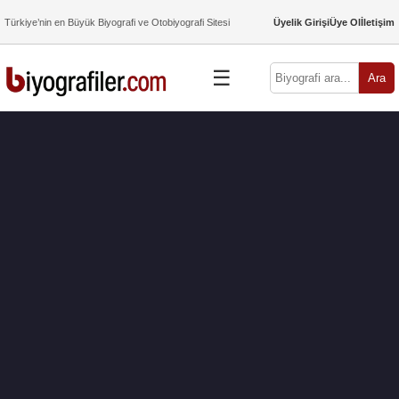
Türkiye’nin en Büyük Biyografi ve Otobiyografi Sitesi
Üyelik Girişi
Üye Ol
İletişim
☰
Ara