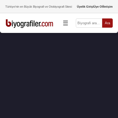
Türkiye’nin en Büyük Biyografi ve Otobiyografi Sitesi
Üyelik Girişi
Üye Ol
İletişim
☰
Ara