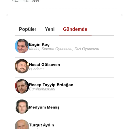
Popüler
Yeni
Gündemde
Engin Koç
Model
,
Sinema Oyuncusu
,
Dizi Oyuncusu
Necat Gülseven
İş adamı
Recep Tayyip Erdoğan
Cumhurbaşkanı
Medyum Memiş
Turgut Aydın