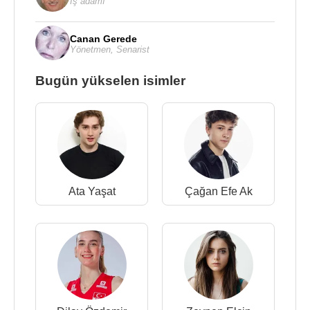
İş adamı
Canan Gerede
Yönetmen
,
Senarist
Bugün yükselen isimler
Ata Yaşat
Çağan Efe Ak