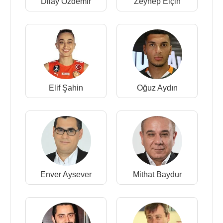
Dilay Özdemir
Zeynep Elçin
Elif Şahin
Oğuz Aydın
Enver Aysever
Mithat Baydur