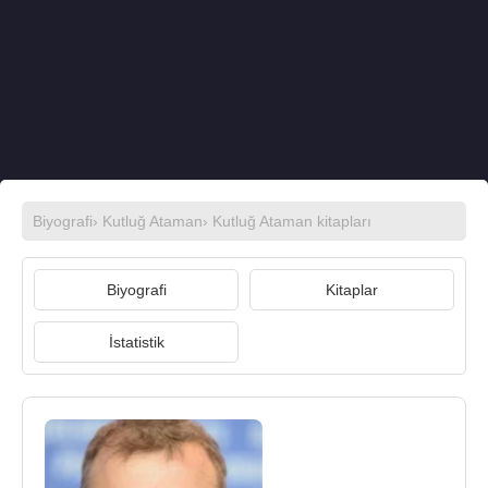
Biyografi
›
Kutluğ Ataman
›
Kutluğ Ataman kitapları
Biyografi
Kitaplar
İstatistik