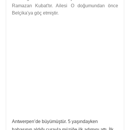
Ramazan Kubat'tır. Ailesi O doğumundan önce
Belçika'ya göç etmiştir.
Antwerpen’de büyümüştür. 5 yaşındayken
babasının aldığı curayla müziğe ilk adımını attı. İlk