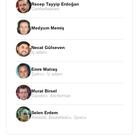
Recep Tayyip Erdoğan
Cumhurbaşkanı
Medyum Memiş
Necat Gülseven
İş adamı
Emre Matraş
Şarkıcı
,
İş adamı
Murat Birsel
Gazeteci
,
Anchorman
Selen Erdem
Antrenör
,
Basketbolcu
,
Sporcu