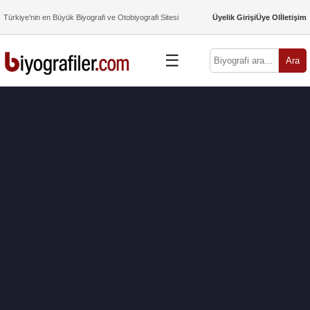
Türkiye’nin en Büyük Biyografi ve Otobiyografi Sitesi
Üyelik Girişi
Üye Ol
İletişim
☰
Ara