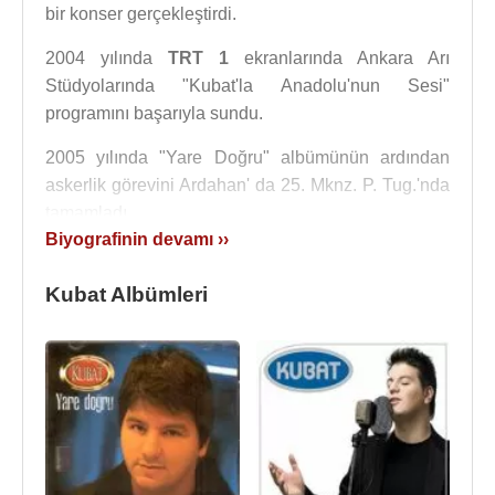
bir konser gerçekleştirdi.
2004 yılında
TRT 1
ekranlarında Ankara Arı
Stüdyolarında "Kubat'la Anadolu'nun Sesi"
programını başarıyla sundu.
2005 yılında "Yare Doğru" albümünün ardından
askerlik görevini Ardahan' da 25. Mknz. P. Tug.'nda
tamamladı.
Biyografinin devamı ››
Kubat, 4 Ekim
2014
tarihinde Eylem Eraydın ile
Belçika Antwerpen'de evlendi.
Kubat Albümleri
Albümleri
:
1996 - Kubat
1998 - Bugün
1999 - Bir Ayrılık, Bir Yoksulluk Bir Ölüm
2001 - Arşiv 1-2-3
2003 - Lokman
2005 - Yare Doğru