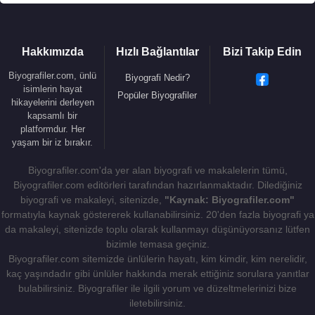
Hakkımızda
Hızlı Bağlantılar
Bizi Takip Edin
Biyografiler.com, ünlü
Biyografi Nedir?
isimlerin hayat
Popüler Biyografiler
hikayelerini derleyen
kapsamlı bir
platformdur. Her
yaşam bir iz bırakır.
Biyografiler.com'da yer alan biyografi ve makalelerin tümü,
Biyografiler.com editörleri tarafından hazırlanmaktadır. Dilediğiniz
biyografi ve makaleyi, sitenizde,
"Kaynak: Biyografiler.com"
formatıyla kaynak göstererek kullanabilirsiniz. 20'den fazla biyografi ya
da makaleyi, sitenizde toplu olarak kullanmayı düşünüyorsanız lütfen
bizimle temasa geçiniz.
Biyografiler.com sitemizde ünlülerin hayatı, kim kimdir, kim nerelidir,
kaç yaşındadır gibi ünlüler hakkında merak ettiğiniz sorulara yanıtlar
bulabilirsiniz. Biyografiler ile ilgili yorum ve düzeltmelerinizi bize
iletebilirsiniz.