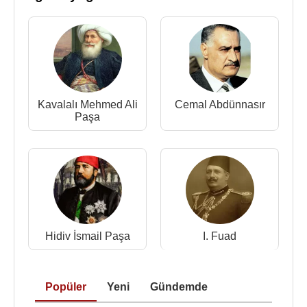
saldırıda bulunulması üzerine 25 Ocak günü
İngilizler’in İsmâiliye’de karşı saldırıya geçerek
katliam yapmaları ülkede büyük bir infiale yol açtı
ve sokağa dökülen halk İngilizler’in kaldığı binaları
ateşe verdi; hükümetin sıkıyönetim ilân etmesi ve
bazı sert tedbirler alması ise meseleye çözüm
Kavalalı Mehmed Ali
Cemal Abdünnasır
getirmedi.
Paşa
Bu olaylardan ve o günlerde meydana gelen
Kahire
yangınından faydalanan Fâruk, Vefd
hükümetinin başbakanı Nehhâs Paşa’yı azlederek
yerine İngilizler’in güvenilir adamı Ali Mâhir Paşa’yı
getirdi; ancak bu durum istikrarı sağlayamadığı gibi
ülkeyi hızla ihtilâle yaklaştırdı.
Hidiv İsmail Paşa
I. Fuad
Bu başarısızlıkları
Kral Faruk
'un kötü ve yetersiz
yönetimine bağlayan
Cemal Abdünnasır
liderliğindeki Hür Subaylar Hareketi, 23 Temmuz
Popüler
Yeni
Gündemde
1952'de Mısır Devrimi'ni gerçekleştirerek,
Kral