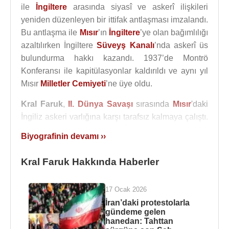
ile
İngiltere
arasında siyasî ve askerî ilişkileri
yeniden düzenleyen bir ittifak antlaşması imzalandı.
Bu antlaşma ile
Mısır
’ın
İngiltere
’ye olan bağımlılığı
azaltılırken İngiltere
Süveyş Kanalı
’nda askerî üs
bulundurma hakkı kazandı. 1937’de Montrö
Konferansı ile kapitülasyonlar kaldırıldı ve aynı yıl
Mısır
Milletler Cemiyeti
’ne üye oldu.
Kral Faruk
,
II. Dünya Savaşı
sırasında
Mısır
'daki
İngiliz askeri varlığına karşı tarafsız kalmaya çalıştı.
Savaştan sonra kurulan
İsrail
devletine karşı
Biyografinin devamı ››
yapılan
1948
yılı
Arap-İsrail Savaşı
'nda alınan ağır
yenilgi ve İngiliz işgalinin kaldırılamaması,
Kral Faruk Hakkında Haberler
milliyetçiliğin güçlenmesine neden oldu. Göreve
geldiğinde halkın sevgi gösterileriyle karşılanan
17 Ocak 2026
Kral Faruk
özellikle savaştan sonra gözden düştü.
İran’daki protestolarla
gündeme gelen
Öte yandan paraya ve sefahate düşkünlüğüyle
hanedan: Tahttan
tanınan
Kral Faruk
’un özel hayatı da halkın