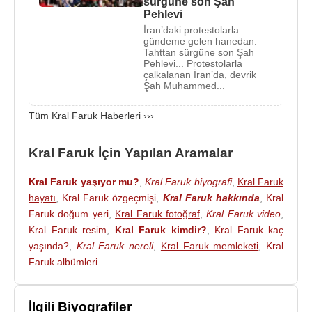
sürgüne son Şah
tepkisini çekiyordu. Kral Faruk, kendisine karşı
Pehlevi
İran’daki protestolarla
muhalefette en önemli rolü ülkenin siyasî hayatında
gündeme gelen hanedan:
son derece etkili olan Vefd Partisi’nin oynadığını
Tahttan sürgüne son Şah
Pehlevi... Protestolarla
anlayarak halkın desteğini sağlamak için İhvân-ı
çalkalanan İran’da, devrik
Müslimîn’e yanaşmaya çalıştı; ülkedeki bütün siyasî
Şah Muhammed...
partiler için toplantı yasağı uygulanırken bu parti
Tüm Kral Faruk Haberleri ›››
özel izinle kongrelerini yapabiliyordu.
Başbakan Nehhâs Paşa’nın Ekim 1951’de,
Kral Faruk İçin Yapılan Aramalar
İngiltere
’nin
Mısır
’daki varlığının devamını
sağlayan 1936 antlaşmasını tek taraflı olarak
Kral Faruk yaşıyor mu?
,
Kral Faruk biyografi
,
Kral Faruk
hayatı
,
Kral Faruk özgeçmişi
,
Kral Faruk hakkında
,
Kral
feshetmesi halkın büyük coşkusuyla karşılanırken
Faruk doğum yeri
,
Kral Faruk fotoğraf
,
Kral Faruk video
,
krala karşı duyulan öfkeyi arttırdı. Vefd Partisi
Kral Faruk resim
,
Kral Faruk kimdir?
,
Kral Faruk kaç
milliyetçilerinin tahtını yıkmaya hazırlandığını
yaşında?
,
Kral Faruk nereli
,
Kral Faruk memleketi
,
Kral
anlayan
Kral Fâruk
İngilizler’e yanaştı.
Süveyş
Faruk albümleri
Kanalı
bölgesindeki İngiliz kuvvetlerine karşı Mısırlı
fedailerin giriştikleri gerilla hareketlerinin
yoğunlaşması ve 19 Ocak
1952
günü bir garnizona
İlgili Biyografiler