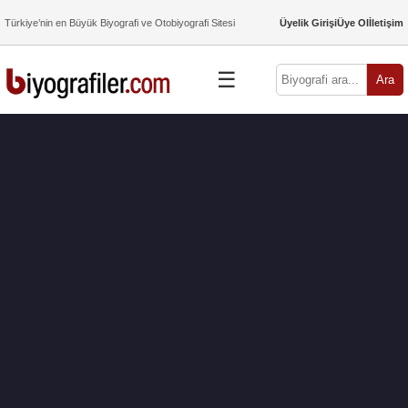
Türkiye’nin en Büyük Biyografi ve Otobiyografi Sitesi
Üyelik Girişi
Üye Ol
İletişim
☰
Ara