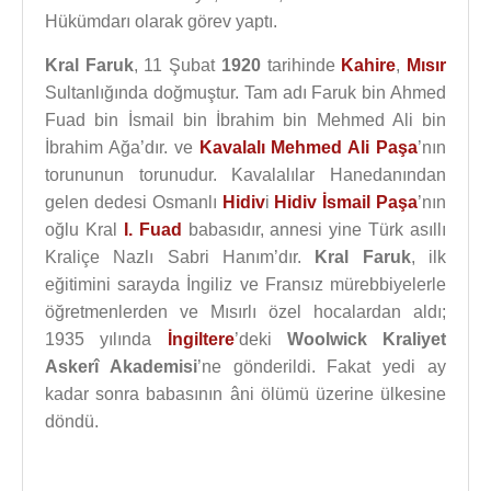
Hükümdarı olarak görev yaptı.
Kral Faruk
, 11 Şubat
1920
tarihinde
Kahire
,
Mısır
Sultanlığında doğmuştur. Tam adı Faruk bin Ahmed
Fuad bin İsmail bin İbrahim bin Mehmed Ali bin
İbrahim Ağa’dır. ve
Kavalalı Mehmed Ali Paşa
’nın
torununun torunudur. Kavalalılar Hanedanından
gelen dedesi Osmanlı
Hidiv
i
Hidiv İsmail Paşa
’nın
oğlu Kral
I. Fuad
babasıdır, annesi yine Türk asıllı
Kraliçe Nazlı Sabri Hanım’dır.
Kral Faruk
, ilk
eğitimini sarayda İngiliz ve Fransız mürebbiyelerle
öğretmenlerden ve Mısırlı özel hocalardan aldı;
1935 yılında
İngiltere
’deki
Woolwick Kraliyet
Askerî Akademisi
’ne gönderildi. Fakat yedi ay
kadar sonra babasının âni ölümü üzerine ülkesine
döndü.