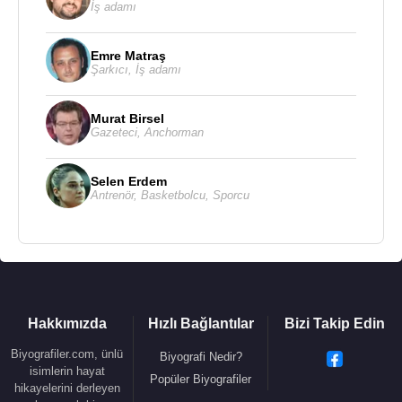
İş adamı
Emre Matraş
Şarkıcı
,
İş adamı
Murat Birsel
Gazeteci
,
Anchorman
Selen Erdem
Antrenör
,
Basketbolcu
,
Sporcu
Hakkımızda
Hızlı Bağlantılar
Bizi Takip Edin
Biyografiler.com, ünlü
Biyografi Nedir?
isimlerin hayat
Popüler Biyografiler
hikayelerini derleyen