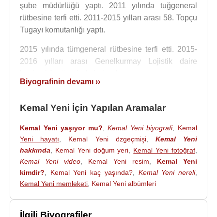
şube müdürlüğü yaptı. 2011 yılında tuğgeneral
rütbesine terfi etti. 2011-2015 yılları arası 58. Topçu
Tugayı komutanlığı yaptı.
2015 yılında tümgeneral rütbesine terfi etti. 2015-
2016 yılları arası Genelkurmay Lojistik daire
başkanlığı görevinde bulundu.
Biyografinin devamı ››
2016-2017 yılları arası
Milli Güvenlik Kurulu
Genel
Sekreterliği 1. yardımcılığı, 2017-2018 yılları arası
Kemal Yeni İçin Yapılan Aramalar
Genelkurmay Harekât başkanlığı yaptı.
Kemal Yeni yaşıyor mu?
,
Kemal Yeni biyografi
,
Kemal
2018 yılında korgeneral rütbesine terfi etti. 2018-
Yeni hayatı
,
Kemal Yeni özgeçmişi
,
Kemal Yeni
2021 yılları arası 3. Kolordu komutanlığı görevinde
hakkında
,
Kemal Yeni doğum yeri
,
Kemal Yeni fotoğraf
,
bulunduktan sonra 24 Ağustos 2021'de 1. Ordu
Kemal Yeni video
,
Kemal Yeni resim
,
Kemal Yeni
Komutanı oldu. 18 Ağustos 2022'de Ege Ordusu
kimdir?
,
Kemal Yeni kaç yaşında?
,
Kemal Yeni nereli
,
Kemal Yeni memleketi
,
Kemal Yeni albümleri
Komutanlığına atandı. 2023'te orgeneral rütbesine
terfi etti. 2024 yılında Genelkurmay II. Başkanlığına
atandı.
İlgili Biyografiler