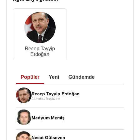
Kemal Yeni, Asuman Yeni ile evlidir. 2 çocuğu
vardır.
Kemal Yeni
, 5 Ağustos 2025 tarihinde yapılan
Yüksek Askeri Şura
(
YAŞ
) kararlarının ardından
14 Ağustos 2025 tarihinde Cumhurbaşkanı
Recep
Recep Tayyip
Tayyip Erdoğan
’ın imzasıyla
Resmî Gazete
'de
Erdoğan
yayımlanan atama kararına göre 3. Ordu
Komutanlığına görevlendirildi.
Popüler
Yeni
Gündemde
Ancak Kemal Yeni, göreve başlamadan emeklilik
dilekçesini verdi ve emekli oldu.
Recep Tayyip Erdoğan
Cumhurbaşkanı
Kaynak:Biyografiler.com
Medyum Memiş
Necat Gülseven