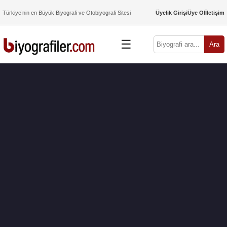
Türkiye’nin en Büyük Biyografi ve Otobiyografi Sitesi
Üyelik Girişi
Üye Ol
İletişim
☰
Ara