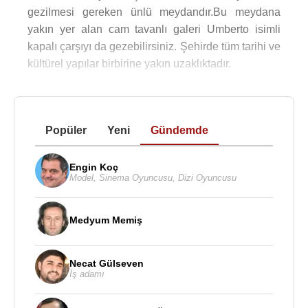
gezilmesi gereken ünlü meydandır.Bu meydana
yakın yer alan cam tavanlı galeri Umberto isimli
kapalı çarşıyı da gezebilirsiniz. Şehirde tüm tarihi ve
kültürel yapılar birbirine yakın uzaklıktadır.
Popüler
Yeni
Gündemde
Engin Koç
Model
,
Sinema Oyuncusu
,
Dizi Oyuncusu
Medyum Memiş
Necat Gülseven
İş adamı