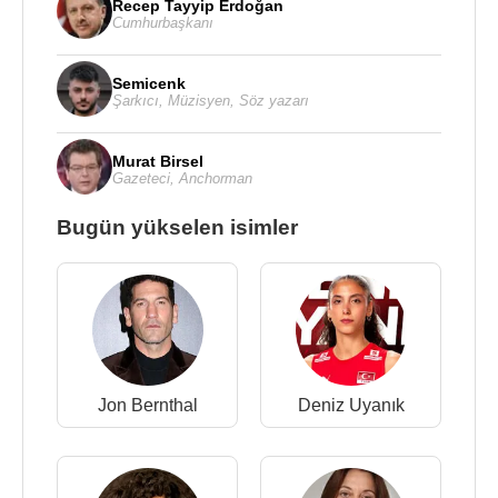
Recep Tayyip Erdoğan
Cumhurbaşkanı
Semicenk
Şarkıcı
,
Müzisyen
,
Söz yazarı
Murat Birsel
Gazeteci
,
Anchorman
Bugün yükselen isimler
Jon Bernthal
Deniz Uyanık