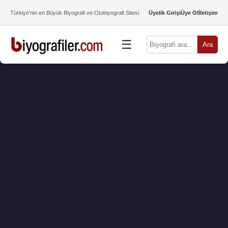
Türkiye’nin en Büyük Biyografi ve Otobiyografi Sitesi
Üyelik Girişi
Üye Ol
İletişim
☰
Ara