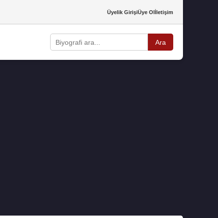
Üyelik Girişi
Üye Ol
İletişim
Ara