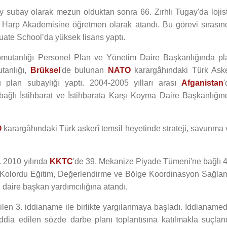
subay olarak mezun olduktan sonra 66. Zırhlı Tugay'da lojist
a Harp Akademisine öğretmen olarak atandı. Bu görevi sırasın
uate School’da yüksek lisans yaptı.
Komutanlığı Personel Plan ve Yönetim Daire Başkanlığında pl
tanlığı,
Brüksel
'de bulunan
NATO
karargâhındaki Türk Aske
 plan subaylığı yaptı. 2004-2005 yılları arası
Afganistan
'
ağlı İstihbarat ve İstihbarata Karşı Koyma Daire Başkanlığın
O
karargâhındaki Türk askerî temsil heyetinde strateji, savunma 
. 2010 yılında
KKTC
'de 39. Mekanize Piyade Tümeni'ne bağlı 4
. Kolordu Eğitim, Değerlendirme ve Bölge Koordinasyon Sağla
daire başkan yardımcılığına atandı.
en 3. iddianame ile birlikte yargılanmaya başladı. İddianamed
dia edilen sözde darbe planı toplantısına katılmakla suçland