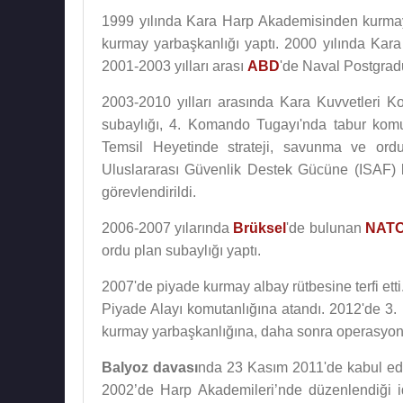
1999 yılında Kara Harp Akademisinden kurmay 
kurmay yarbaşkanlığı yaptı. 2000 yılında Kar
2001-2003 yılları arası
ABD
'de Naval Postgrad
2003-2010 yılları arasında Kara Kuvvetleri 
subaylığı, 4. Komando Tugayı'nda tabur komu
Temsil Heyetinde strateji, savunma ve ordu
Uluslararası Güvenlik Destek Gücüne (ISAF) b
görevlendirildi.
2006-2007 yılarında
Brüksel
'de bulunan
NAT
ordu plan subaylığı yaptı.
2007'de piyade kurmay albay rütbesine terfi etti
Piyade Alayı komutanlığına atandı. 2012'de 3
kurmay yarbaşkanlığına, daha sonra operasyon 
Balyoz davası
nda 23 Kasım 2011'de kabul edil
2002’de Harp Akademileri’nde düzenlendiği id