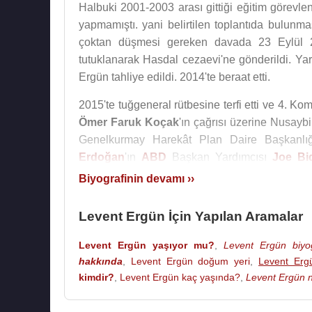
Halbuki 2001-2003 arası gittiği eğitim görevle
yapmamıştı. yani belirtilen toplantıda bulunma
çoktan düşmesi gereken davada 23 Eylül 201
tutuklanarak Hasdal cezaevi'ne gönderildi. Ya
Ergün tahliye edildi. 2014'te beraat etti.
2015'te tuğgeneral rütbesine terfi etti ve 4. K
Ömer Faruk Koçak
'ın çağrısı üzerine Nusayb
Genelkurmay Harekât Plan Daire Başkanlı
Erdoğan
'ın
ABD
Başkan Yardımcısı
Joe Bi
olarak katıldı.
Biyografinin devamı ››
2018'de tümgeneral rütbesine terfi etti ve 
Levent Ergün İçin Yapılan Aramalar
Piyade Tümeni ve Müşterek Özel Görev Kuvveti 
Levent Ergün yaşıyor mu?
,
Levent Ergün biyog
2021 yılında korgeneral rütbesine terfi etti v
hakkında
,
Levent Ergün doğum yeri
,
Levent Ergü
başkanlığına atandı. 10 Kasım 2023 tarihin
kimdir?
,
Levent Ergün kaç yaşında?
,
Levent Ergün n
takmamasıyla başlayan ve teğmenler aras
soruşturmasında 7 teğmen hakkında ihraç kara