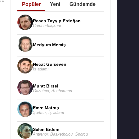
Popüler
Yeni
Gündemde
Recep Tayyip Erdoğan
Cumhurbaşkanı
Medyum Memiş
Necat Gülseven
İş adamı
Murat Birsel
Gazeteci
,
Anchorman
Emre Matraş
Şarkıcı
,
İş adamı
Selen Erdem
Antrenör
,
Basketbolcu
,
Sporcu