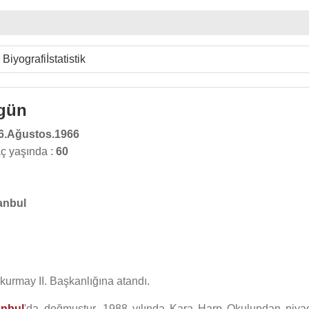
Biyografi
İstatistik
rgün
6.Ağustos.1966
ç yaşında :
60
anbul
urmay II. Başkanlığına atandı.
anbul
'da doğmuştur. 1988 yılında Kara Harp Okulundan piya