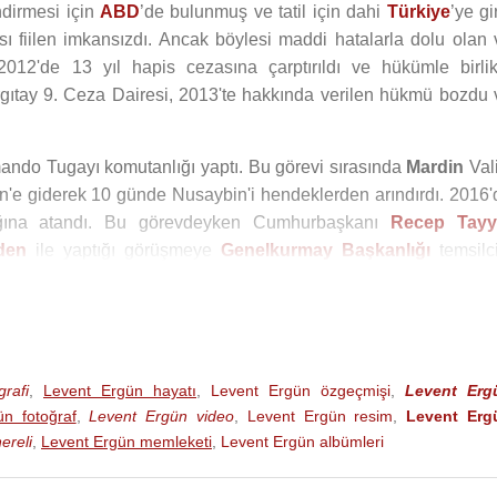
ndirmesi için
ABD
’de bulunmuş ve tatil için dahi
Türkiye
’ye gi
sı fiilen imkansızdı. Ancak böylesi maddi hatalarla dolu olan 
2'de 13 yıl hapis cezasına çarptırıldı ve hükümle birlik
rgıtay 9. Ceza Dairesi, 2013'te hakkında verilen hükmü bozdu 
omando Tugayı komutanlığı yaptı. Bu görevi sırasında
Mardin
Vali
in'e giderek 10 günde Nusaybin'i hendeklerden arındırdı. 2016'
ğına atandı. Bu görevdeyken Cumhurbaşkanı
Recep Tayy
den
ile yaptığı görüşmeye
Genelkurmay Başkanlığı
temsilci
Genelkurmay Harekât Başkanlığına atandı. 2020'de 6. Mekani
komutanlığına getirildi.
rafi
,
Levent Ergün hayatı
,
Levent Ergün özgeçmişi
,
Levent Erg
e 3. Kolordu komutanlığına atandı. 2023'te Kara Kuvvetleri kurm
n fotoğraf
,
Levent Ergün video
,
Levent Ergün resim
,
Levent Erg
de Piyade Okulu'nda bir öğrencinin yakasına
Atatürk
fotoğra
ereli
,
Levent Ergün memleketi
,
Levent Ergün albümleri
ında münakaşaya dönüşen olay üzerine başlatılan disipl
rı veren Kara Kuvvetleri Komutanlığı Yüksek Disiplin Kurulu