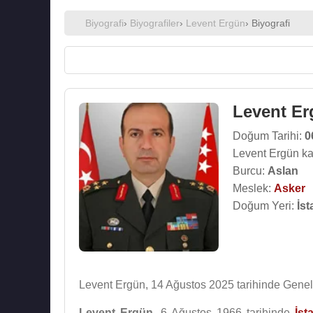
Biyografi
›
Biyografiler
›
Levent Ergün
› Biyografi
Levent E
Doğum Tarihi:
0
Levent Ergün ka
Burcu:
Aslan
Meslek:
Asker
Doğum Yeri:
İst
Levent Ergün, 14 Ağustos 2025 tarihinde Genelk
Levent Ergün
, 6 Ağustos 1966 tarihinde
İst