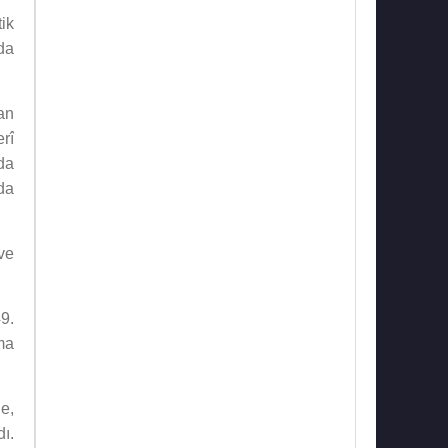
ik
da
an
rî
da
da
ve
9.
ma
e,
ı.