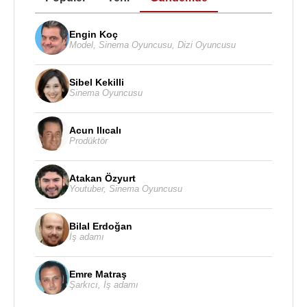
Engin Koç
Model
,
Sinema Oyuncusu
,
Dizi Oyuncusu
Sibel Kekilli
Sinema Oyuncusu
Acun Ilıcalı
Prodüktör
Atakan Özyurt
Youtuber
,
Sinema Oyuncusu
Bilal Erdoğan
İş adamı
Emre Matraş
Şarkıcı
,
İş adamı