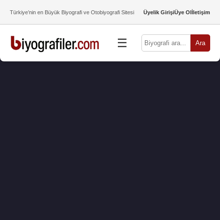
Türkiye’nin en Büyük Biyografi ve Otobiyografi Sitesi
Üyelik Girişi
Üye Ol
İletişim
☰
Ara