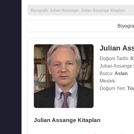
Biyografi
›
Julian Assange
›
Julian Assange kitapları
Biyogra
Julian As
Doğum Tarihi:
0
Julian Assange 
Burcu:
Aslan
Meslek:
Doğum Yeri:
Tow
Julian Assange Kitapları