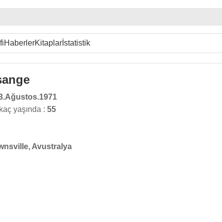
fi
Haberler
Kitaplar
İstatistik
sange
3.Ağustos.1971
kaç yaşında :
55
nsville, Avustralya