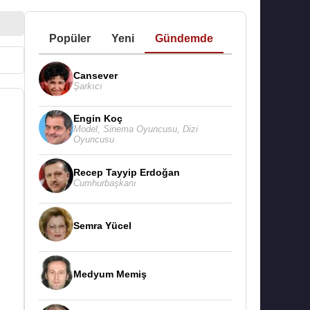
Popüler
Yeni
Gündemde
Cansever
Şarkıcı
Engin Koç
Model
,
Sinema Oyuncusu
,
Dizi
Oyuncusu
Recep Tayyip Erdoğan
Cumhurbaşkanı
Semra Yücel
Medyum Memiş