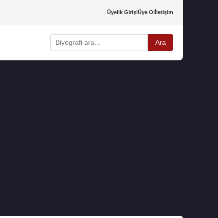
Üyelik Girişi
Üye Ol
İletişim
Ara