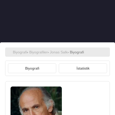
Biyografi
›
Biyografiler
›
Jonas Salk
› Biyografi
Biyografi
İstatistik