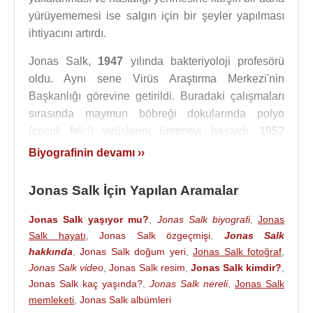
yürüyememesi ise salgın için bir şeyler yapılması
ihtiyacını artırdı.
Jonas Salk,
1947
yılında bakteriyoloji profesörü
oldu. Aynı sene Virüs Araştırma Merkezi'nin
Başkanlığı görevine getirildi. Buradaki çalışmaları
sırasında maymun böbreği dokularında polyo
(çocuk felci) virüslerini üretmeyi başardı.
1952
yılında
ABD
, tarihinde görülen en korkutucu çocuk
Biyografinin devamı ››
felci salgını ile karşı karşıya kalmıştı: 57.628 çocuk
felci vakası yaşandı. Jonas Salk, salgından iki yıl
Jonas Salk İçin Yapılan Aramalar
sonra 1954 yılında formaldehitle öldürülmüş
virüsten aşı elde etmeyi başardı. İlk olarak kendi
Jonas Salk yaşıyor mu?
,
Jonas Salk biyografi
,
Jonas
karısı ve üç çocuğunu medya önünde aşıladı.
Salk hayatı
,
Jonas Salk özgeçmişi
,
Jonas Salk
hakkında
,
Jonas Salk doğum yeri
,
Jonas Salk fotoğraf
,
1954 yılında çift-kör plasebo kontrollü bir çalışma
Jonas Salk video
,
Jonas Salk resim
,
Jonas Salk kimdir?
,
sonucunda yaşları altı ila dokuz üzerinde değişen
Jonas Salk kaç yaşında?
,
Jonas Salk nereli
,
Jonas Salk
bir milyon çocuk üzerinde uygulandı. Bir yıl sonra
memleketi
,
Jonas Salk albümleri