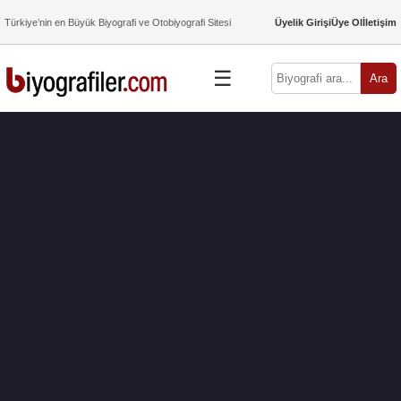
Türkiye’nin en Büyük Biyografi ve Otobiyografi Sitesi
Üyelik Girişi
Üye Ol
İletişim
☰
Ara