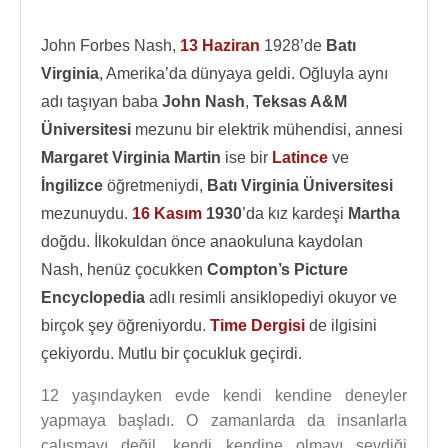
John Forbes Nash,
13 Haziran
1928’de
Batı
Virginia
, Amerika’da dünyaya geldi. Oğluyla aynı
adı taşıyan baba
John Nash
,
Teksas A&M
Üniversitesi
mezunu bir elektrik mühendisi, annesi
Margaret Virginia Martin
ise bir
Latince
ve
İngilizce
öğretmeniydi,
Batı Virginia Üniversitesi
mezunuydu.
16 Kasım
1930
’da kız kardeşi
Martha
doğdu. İlkokuldan önce anaokuluna kaydolan
Nash, henüz çocukken
Compton’s Picture
Encyclopedia
adlı resimli ansiklopediyi okuyor ve
birçok şey öğreniyordu.
Time Dergisi
de ilgisini
çekiyordu. Mutlu bir çocukluk geçirdi.
12 yaşındayken evde kendi kendine deneyler
yapmaya başladı. O zamanlarda da insanlarla
çalışmayı değil, kendi kendine olmayı sevdiği