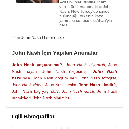
Akıl Oyunları filmine ilham
master derecesini aldı. Mezun olduktan sonra bir
veren ünlü matematikçi John
donanma projesi üzerinde çalışmaya başladı.
Nash, New Jersey'de içinde
bulunduğu taksinin kaza
yapması sonucu eşi Alicia'yla
Nash bir süre sonra “
Denkleştirme Kuramı
”
bera...
üzerine çalışmak amacıyla
Princeton
Üniversitesi
’ne gitti. Hem Princeton’dan hem de
Tüm John Nash Haberleri ›››
Harvard Üniversitesi
’nden teklif gelmişti ancak
ailesinin yaşadığı yer olan
Bluefield
’a yakınlığı ve
John Nash İçin Yapılan Aramalar
akademisyenlerinin Nash’e gösterdiği ilgi
John Nash yaşıyor mu?
,
John Nash biyografi
,
John
sayesinde, Princeton’a gitmeyi tercih etti.
1950
Nash hayatı
,
John Nash özgeçmişi
,
John Nash
yılında doktorasını buradan aldı. Doktora tezi, daha
hakkında
,
John Nash doğum yeri
,
John Nash fotoğraf
,
sonra “
Nash Dengesi
” adını taşıyacak olan, “Oyun
John Nash video
,
John Nash resim
,
John Nash kimdir?
,
Teorisi”nin en önemli parçalarından olan bir
John Nash kaç yaşında?
,
John Nash nereli
,
John Nash
çalışmaydı. Bu çalışması 3 makaleyi beraberinde
memleketi
,
John Nash albümleri
getirdi; “
Equilibrium Points in N-person Games
”
(1950), “
The Bargaining Problem
” (1950) ve “
Two-
İlgili Biyografiler
person Cooperative Games
” (
1953
). Ayrıca
cebirsel geometri
alanında önemli çalışmalar