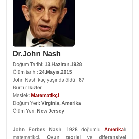
Dr.John Nash
Doğum Tarihi:
13.Haziran.1928
Ölüm tarihi:
24.Mayıs.2015
John Nash kaç yaşında öldü :
87
Burcu:
İkizler
Meslek:
Matematikçi
Doğum Yeri:
Virginia, Amerika
Ölüm Yeri:
New Jersey
John Forbes Nash
,
1928
doğumlu
Amerika
lı
matematikçi.
Oyun teorisi
ve
diferansiyel