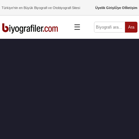
Türkiye’nin en Büyük Biyografi ve Otobiyografi Sitesi
Üyelik Girişi
Üye Ol
İletişim
☰
Ara