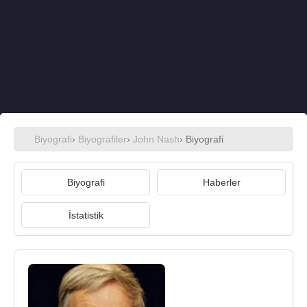
Biyografi
›
Biyografiler
›
John Nash
› Biyografi
Biyografi
Haberler
İstatistik