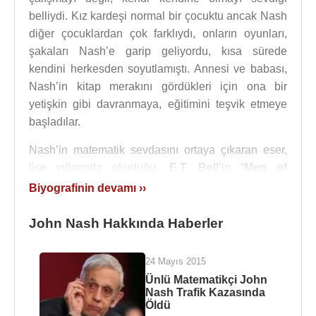
belliydi. Kız kardeşi normal bir çocuktu ancak Nash
diğer çocuklardan çok farklıydı, onların oyunları,
şakaları Nash’e garip geliyordu, kısa sürede
kendini herkesden soyutlamıştı. Annesi ve babası,
Nash’in kitap merakını gördükleri için ona bir
yetişkin gibi davranmaya, eğitimini teşvik etmeye
başladılar.
Nash’in matematik sevdasını ortaya çıkaran eser,
lise yıllarında okuduğu,
E.T. Bell
’in “
Men of
Mathematics
” adlı kitabı oldu. Lisede okuduğu
Biyografinin devamı ››
sırada
Bluefield College
adlı üniversiteden dersler
almaya başladı. Liseyi bitirdikten sonra
John Nash Hakkında Haberler
Westinghouse
bursuyla
Carnegie Institute of
Technology
adlı üniversiteye kaydoldu, bölümü ise
24 Mayıs 2015
kimya mühendisliğiydi. Ancak Nash bu bölümden
Ünlü Matematikçi John
ayrılarak kimya bölümüne, daha sonra da
Nash Trafik Kazasında
Öldü
matematiğe geçti.
1948
yılında hem lisans, hem de