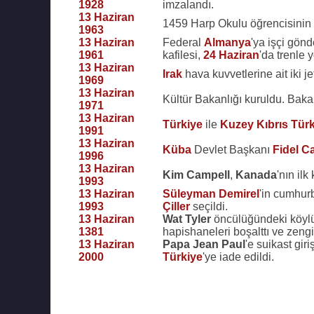
1928
imzalandı.
13 Haziran
1459 Harp Okulu öğrencisinin 
1963
13 Haziran
Federal
Almanya
'ya işçi gönd
1961
kafilesi,
24 Haziran
'da trenle y
13 Haziran
Irak
hava kuvvetlerine ait iki je
1969
13 Haziran
Kültür Bakanlığı kuruldu. Bak
1971
13 Haziran
Türkiye
ile
Kuzey Kıbrıs Tür
1991
13 Haziran
Küba
Devlet Başkanı
Fidel C
1996
13 Haziran
Kim Campell
,
Kanada
'nın il
1993
13 Haziran
Süleyman Demirel
'in cumhur
1993
Çiller
seçildi.
13 Haziran
Wat Tyler
öncülüğündeki köylü
1381
hapishaneleri boşalttı ve zengi
13 Haziran
Papa Jean Paul
'e suikast gir
2000
Türkiye
'ye iade edildi.