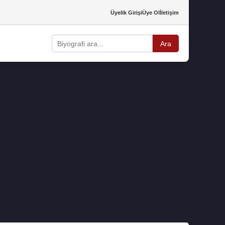
Üyelik Girişi
Üye Ol
İletişim
Ara