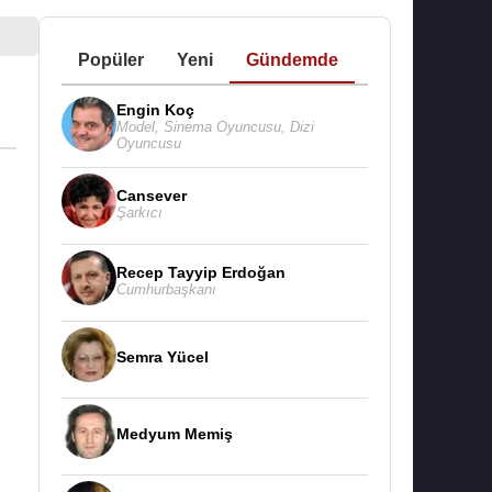
Popüler
Yeni
Gündemde
Engin Koç
Model
,
Sinema Oyuncusu
,
Dizi
Oyuncusu
Cansever
Şarkıcı
Recep Tayyip Erdoğan
Cumhurbaşkanı
Semra Yücel
Medyum Memiş