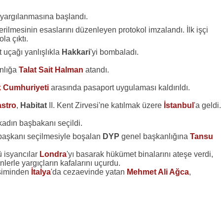
yargılanmasına başlandı.
erilmesinin esaslarını düzenleyen protokol imzalandı. İlk işçi
ola çıktı.
t uçağı yanlışlıkla
Hakkari
'yi bombaladı.
anlığa
Talat Sait Halman
atandı.
k Cumhuriyeti
arasında pasaport uygulaması kaldırıldı.
astro
,
Habitat
II. Kent Zirvesi'ne katılmak üzere
İstanbul
'a geldi.
k kadın başbakanı seçildi.
başkanı seçilmesiyle boşalan
DYP
genel başkanlığına
Tansu
 isyancılar
Londra
'yı basarak hükümet binalarını ateşe verdi,
nlerle yargıçların kafalarını uçurdu.
işiminden
İtalya
'da cezaevinde yatan
Mehmet Ali Ağca
,