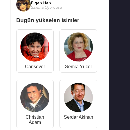
Figen Han
Sinema Oyuncusu
Bugün yükselen isimler
Cansever
Semra Yücel
Christian
Serdar Akinan
Adam