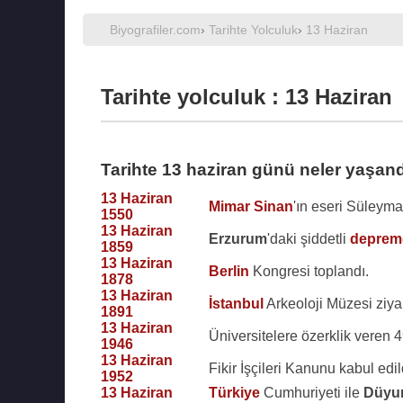
Biyografiler.com
›
Tarihte Yolculuk
›
13 Haziran
Tarihte yolculuk : 13 Haziran
Tarihte 13 haziran günü neler yaşand
13 Haziran
Mimar Sinan
'ın eseri Süleyman
1550
13 Haziran
Erzurum
'daki şiddetli
deprem
1859
13 Haziran
Berlin
Kongresi toplandı.
1878
13 Haziran
İstanbul
Arkeoloji Müzesi ziyar
1891
13 Haziran
Üniversitelere özerklik veren 4
1946
13 Haziran
Fikir İşçileri Kanunu kabul edil
1952
13 Haziran
Türkiye
Cumhuriyeti ile
Düyu