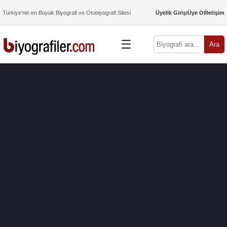
Türkiye’nin en Büyük Biyografi ve Otobiyografi Sitesi
Üyelik Girişi
Üye Ol
İletişim
☰
Ara