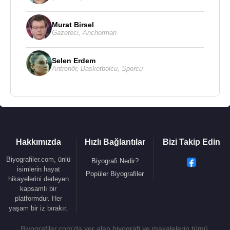
Murat Birsel
Gazeteci
,
Anchorman
Selen Erdem
Antrenör
,
Basketbolcu
,
Sporcu
Hakkımızda
Hızlı Bağlantılar
Bizi Takip Edin
Biyografiler.com, ünlü
Biyografi Nedir?
isimlerin hayat
Popüler Biyografiler
hikayelerini derleyen
kapsamlı bir
Jean François Portaels,
1849
yılında Académie
platformdur. Her
Royale des Beaux-Arts’de yönetici olan François
yaşam bir iz bırakır.
Navez‘in kızı ile evlendi. 1850 yılında
Brüksel
'e
Biyografiler.com'da yer alan biyografi ve makalelerin tümü,