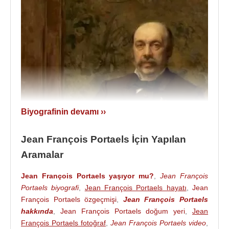
Biyografinin devamı ››
Jean François Portaels İçin Yapılan
Aramalar
Jean François Portaels yaşıyor mu?
,
Jean François
Portaels biyografi
,
Jean François Portaels hayatı
,
Jean
François Portaels özgeçmişi
,
Jean François Portaels
hakkında
,
Jean François Portaels doğum yeri
,
Jean
François Portaels fotoğraf
,
Jean François Portaels video
,