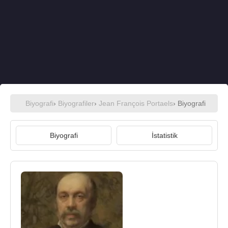
Biyografi
›
Biyografiler
›
Jean François Portaels
› Biyografi
Biyografi
İstatistik