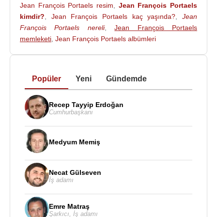
Jean François Portaels resim
,
Jean François Portaels
=otoportresi
kimdir?
,
Jean François Portaels kaç yaşında?
,
Jean
François Portaels nereli
,
Jean François Portaels
Jean François Portaels, Brüksel’de bulunan
memleketi
,
Jean François Portaels albümleri
Académie Royale des Beaux-Arts’de (Kraliyet
Güzel Sanatlar Akademisi) bir dönem yöneticilik de
yapmıştır.
1851
yılında Leopold Nişanı verildi.
Popüler
Yeni
Gündemde
Recep Tayyip Erdoğan
Cumhurbaşkanı
Medyum Memiş
Necat Gülseven
İş adamı
Emre Matraş
Şarkıcı
,
İş adamı