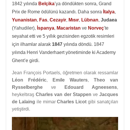
1842 yılında
Belçika
’ya döndükten sonra, Grand
Prix de Rome ödülünü kazandı. Daha sonra
İtalya
,
Yunanistan
,
Fas
,
Cezayir
,
Mısır
,
Lübnan
,
Judaea
(Yahudiler),
İspanya
,
Macaristan
ve
Norveç
'te
seyahat etti ve 5 yıllık gezisinden egzotik resimleri
için ilhamlar alarak
1847
yılında döndü. 1847
yılında Henri Vanderhaert yönetiminde ki Academy
Ghent’e girdi.
Jean François Portaels, öğretmen olarak ressamlar
Léon Frédéric
,
Emile Wauters
,
Theo van
Rysselberghe
ve
Edouard Agneesens
,
heykeltıraş
Charles van der Stappen
ve
Jacques
de Lalaing
ile mimar
Charles Licot
gibi sanatçıları
yetiştirdi.