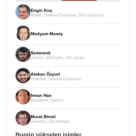
Engin Koç
Model
,
Sinema Oyuncusu
,
Dizi Oyuncusu
Medyum Memiş
Semicenk
Şarkıcı
,
Müzisyen
,
Söz yazarı
Atakan Özyurt
Youtuber
,
Sinema Oyuncusu
İmran Han
Başbakan
,
Sporcu
Murat Birsel
Gazeteci
,
Anchorman
Bugün yükselen isimler