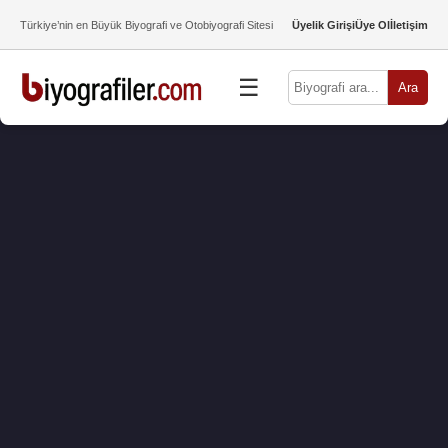
Türkiye’nin en Büyük Biyografi ve Otobiyografi Sitesi
Üyelik Girişi
Üye Ol
İletişim
☰
Ara