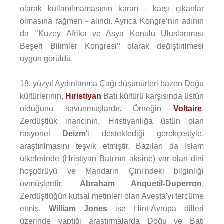
olarak kullanılmamasının kararı - karşı çıkanlar
olmasına rağmen - alındı. Ayrıca Kongre’nin adının
da ‘’Kuzey Afrika ve Asya Konulu Uluslararası
Beşeri Bilimler Kongresi’’ olarak değiştirilmesi
uygun görüldü.
18. yüzyıl Aydınlanma Çağı düşünürleri bazen Doğu
kültürlerinin,
Hıristiyan
Batı kültürü karşısında üstün
olduğunu savunmuşlardır. Örneğin
Voltaire
,
Zerdüştlük inancının, Hristiyanlığa üstün olan
rasyonel
Deizm
'i desteklediği gerekçesiyle,
araştırılmasını teşvik etmiştir. Bazıları da İslam
ülkelerinde (Hristiyan Batı'nın aksine) var olan dini
hoşgörüyü ve Mandarin Çini'ndeki bilginliği
övmüşlerdir.
Abraham Anquetil-Duperron
,
Zerdüştlüğün kutsal metinleri olan Avesta'yı tercüme
etmiş,
William Jones
ise Hint-Avrupa dilleri
üzerinde yaptığı araştırmalarda Doğu ve Batı