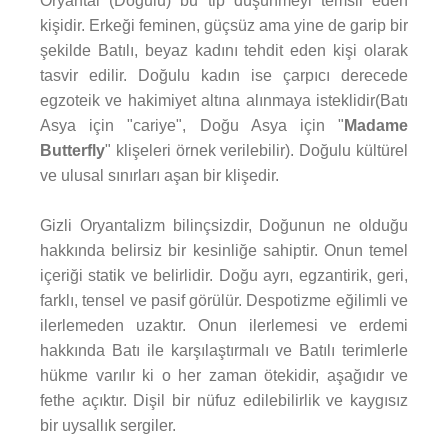
Oryantal (Doğulu) bu tip düşünmeyi temsil eden
kişidir. Erkeği feminen, güçsüz ama yine de garip bir
şekilde Batılı, beyaz kadını tehdit eden kişi olarak
tasvir edilir. Doğulu kadın ise çarpıcı derecede
egzoteik ve hakimiyet altına alınmaya isteklidir(Batı
Asya için "cariye", Doğu Asya için "
Madame
Butterfly
" klişeleri örnek verilebilir). Doğulu kültürel
ve ulusal sınırları aşan bir klişedir.
Gizli Oryantalizm bilinçsizdir, Doğunun ne olduğu
hakkında belirsiz bir kesinliğe sahiptir. Onun temel
içeriği statik ve belirlidir. Doğu ayrı, egzantirik, geri,
farklı, tensel ve pasif görülür. Despotizme eğilimli ve
ilerlemeden uzaktır. Onun ilerlemesi ve erdemi
hakkında Batı ile karşılaştırmalı ve Batılı terimlerle
hükme varılır ki o her zaman ötekidir, aşağıdır ve
fethe açıktır. Dişil bir nüfuz edilebilirlik ve kaygısız
bir uysallık sergiler.