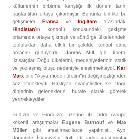
kültürlerinin birbirine karıştığı ilk dönem tarihi
bağlantıları ortaya çıkarmıştır. Bununla birlikte bu
gelişmeler
Fransa
ve
İngiltere
arasındaki
Hindistan
'ın kontrolü konusundaki çekişme
ortamında ortaya çıkmıştı ve sömürge ülkelerindeki
toplulukları daha etkili bir şekilde kontrol etme
amacını güdüyordu.
James Mill
gibi liberal
iktisatçılar Doğu ülkelerini, medeniyetlerinin statik
ve yozlaşmış oluşu nedeniyle eleştirmekteydi.
Karl
Marx
bile "Asya modeli üretim"in değişmezliğinden
söz etmekteydi. Hristiyan evanjelistler ise Doğu
dinlerinin geleneklerini hurafe olarak görerek
yermekteydiler.
Budizm ve Hinduizm üzerine ilk ciddi Avrupa
kökenli araştırmalar
Eugene Burnouf
ve
Max
Müller
gibi araştırmacılarca yapılmıştı. Aynı
dönemde İslamiyetle ilgili ilk ciddi araştırmalar