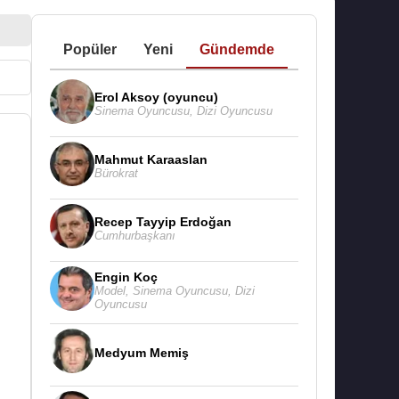
Popüler
Yeni
Gündemde
Erol Aksoy (oyuncu)
Sinema Oyuncusu
,
Dizi Oyuncusu
Mahmut Karaaslan
Bürokrat
Recep Tayyip Erdoğan
Cumhurbaşkanı
Engin Koç
Model
,
Sinema Oyuncusu
,
Dizi
Oyuncusu
Medyum Memiş