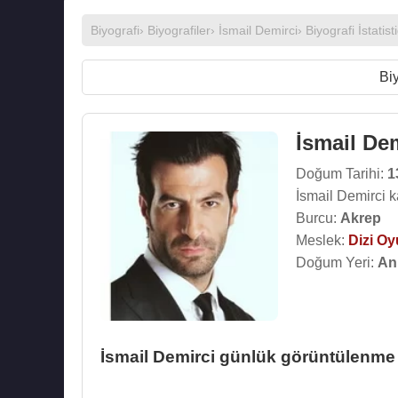
Biyografi
›
Biyografiler
›
İsmail Demirci
› Biyografi İstatisti
Biy
İsmail De
Doğum Tarihi:
1
İsmail Demirci 
Burcu:
Akrep
Meslek:
Dizi O
Doğum Yeri:
An
İsmail Demirci günlük görüntülenme i