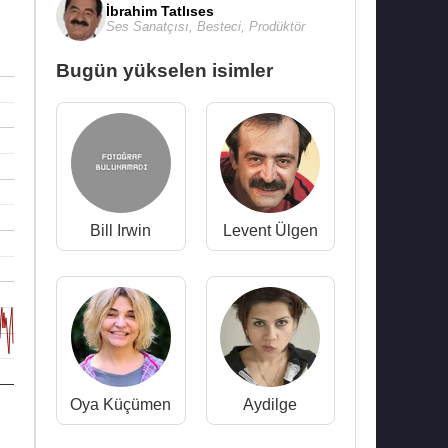
İbrahim Tatlıses
Ses Sanatçısı
,
Besteci
,
Prodüktör
Bugün yükselen isimler
Bill Irwin
Levent Ülgen
Oya Küçümen
Aydilge