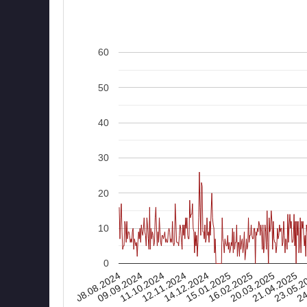
60
50
40
30
20
10
0
08.08.2024
16.02.2025
15.01.2025
14.12.2024
24
12.11.2024
23.05.2
11.10.2024
21.04.2025
09.09.2024
20.03.2025