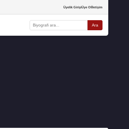
Üyelik Girişi
Üye Ol
İletişim
Ara