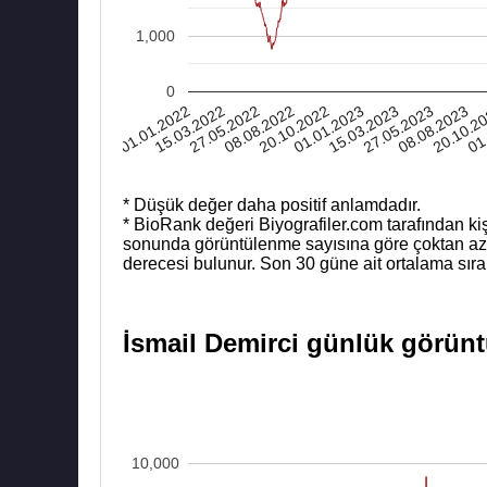
1,000
0
01.01.2022
15.03.2022
27.05.2022
08.08.2022
20.10.2022
01.01.2023
15.03.2023
27.05.2023
08.08.2023
20.10.2
01
* Düşük değer daha positif anlamdadır.
* BioRank değeri Biyografiler.com tarafından kiş
sonunda görüntülenme sayısına göre çoktan aza b
derecesi bulunur. Son 30 güne ait ortalama sıra
İsmail Demirci günlük görüntü
10,000