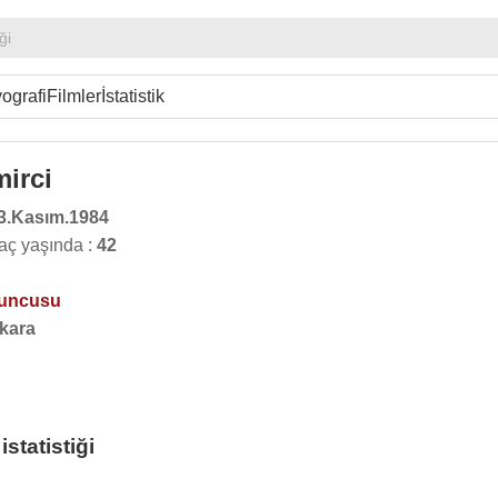
ği
ografi
Filmler
İstatistik
mirci
3.Kasım.1984
kaç yaşında :
42
yuncusu
kara
statistiği