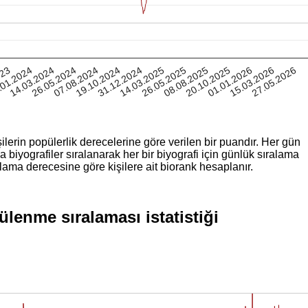
023
.01.2024
14.03.2024
26.05.2024
07.08.2024
19.10.2024
31.12.2024
14.03.2025
26.05.2025
08.08.2025
20.10.2025
01.01.2026
15.03.2026
27.05.2026
ilerin popülerlik derecelerine göre verilen bir puandır. Her gün
iyografiler sıralanarak her bir biyografi için günlük sıralama
lama derecesine göre kişilere ait biorank hesaplanır.
lenme sıralaması istatistiği