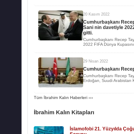
Bakanlığı görevine atanmasıyla boşalan
Mi
atanmıştır.
20 Kasım 2022
Cumhurbaşkanı Recep 
Kitapları
:
Sani nin davetiyle 202
gitti.
2017 - Sömürgecilik ve Eğitim (Derleyici: Gail P
Cumhurbaşkanı Recep Tayy
2016 - Ben, öteki ve ötesi
2022 FIFA Dünya Kupasının 
2015 - İslamofobi 21. Yüzyılda Çoğulculuk Sor
2015 - Varlık ve İdrak Molla Sadra'nın Bilgi Ta
29 Nisan 2022
2013 - Akıl ve Erdem Türkiye'nin Toplumsal Mu
Cumhurbaşkanı Recep
2011 - Enine Boyuna Türkiye
Cumhurbaşkanı Recep Tayy
2007 - İslam ve Batı
Erdoğan, Suudi Arabistan K
Tüm İbrahim Kalın Haberleri ›››
Kaynak:Biyografiler.com
İbrahim Kalın Kitapları
İslamofobi 21. Yüzyılda Çoğ