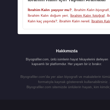
İbrahim Kalın yaşıyor mu?
,
İbrahim Kalın biyografi
İbrahim Kalın doğum yeri
,
İbrahim Kalın fotoğraf
,
İ
Kalın kaç yaşında?
,
İbrahim Kalın nereli
,
İbrahim Kal
Hakkımızda
Biyografiler.com, ünlü isimlerin hayat hikayelerini derleyen
kapsamlı bir platformdur. Her yaşam bir iz bırakır.
Biyografiler.com'da yer alan biyografi ve makalelerin tümü,
formatıyla kaynak göstererek kullanabilirsiniz.
Biyografiler.com sitemizde ünlülerin hayatı, kim kimdir, 