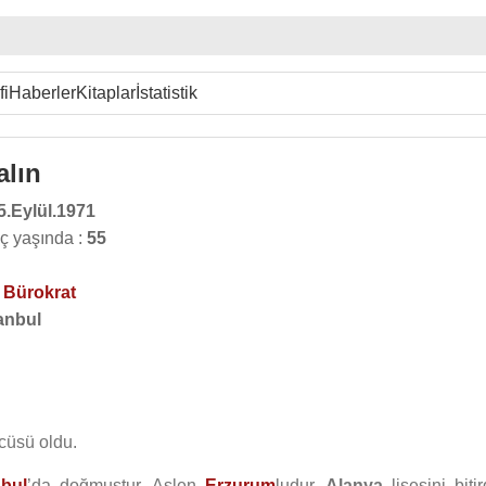
fi
Haberler
Kitaplar
İstatistik
alın
5.Eylül.1971
aç yaşında :
55
,
Bürokrat
anbul
cüsü oldu.
nbul
’da doğmuştur. Aslen
Erzurum
ludur.
Alanya
lisesini bitir