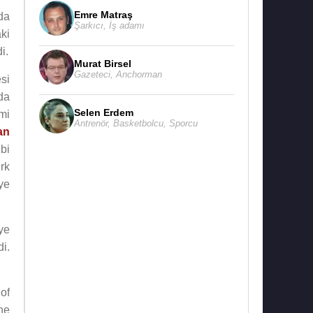
Emre Matraş
nda
Şarkıcı
,
İş adamı
ki
i.
Murat Birsel
Gazeteci
,
Anchorman
si
da
Selen Erdem
imi
Antrenör
,
Basketbolcu
,
Sporcu
an
bi
ürk
ye
ye
di.
of
he