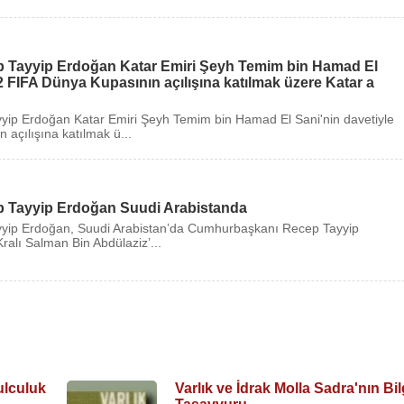
llî İstihbarat Teşkilatı
’nın (
MİT
) başkanlığına
İbrahim Kal
Tayyip Erdoğan Katar Emiri Şeyh Temim bin Hamad El
2 FIFA Dünya Kupasının açılışına katılmak üzere Katar a
. Kelly - Philip G. Altbach - Çevirmen:İbrahim Kalın)
ip Erdoğan Katar Emiri Şeyh Temim bin Hamad El Sani'nin davetiyle
açılışına katılmak ü...
unu
savvuru
hayyilesi
 Tayyip Erdoğan Suudi Arabistanda
ip Erdoğan, Suudi Arabistan’da Cumhurbaşkanı Recep Tayyip
ralı Salman Bin Abdülaziz’...
ulculuk
Varlık ve İdrak Molla Sadra'nın Bil