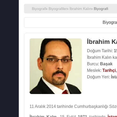
Biyografi
›
Biyografiler
›
İbrahim Kalın
› Biyografi
Biyogra
İbrahim K
Doğum Tarihi:
1
İbrahim Kalın k
Burcu:
Başak
Meslek:
Tarihçi
Doğum Yeri:
İst
11 Aralık 2014 tarihinde Cumhurbaşkanlığı Söz
İbrahim Kalın
, 15 Eylül
1971
tarihinde
İsta