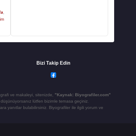
da
,
him
Bizi Takip Edin
ografi ve makaleyi, sitenizde,
"Kaynak: Biyografiler.com"
yı düşünüyorsanız lütfen bizimle temasa geçiniz.
 yanıtlar bulabilirsiniz. Biyografiler ile ilgili yorum ve