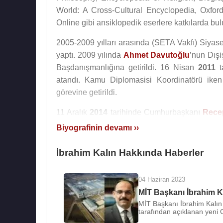
World: A Cross-Cultural Encyclopedia, Oxfor
Online gibi ansiklopedik eserlere katkılarda bu
2005-2009 yılları arasında (SETA Vakfı) Siyase
yaptı. 2009 yılında
Ahmet Davutoğlu
’nun Dışi
Başdanışmanlığına getirildi. 16 Nisan
2011
t
atandı. Kamu Diplomasisi Koordinatörü ik
görevine getirildi.
11 Aralık
2014
tarihinde Cumhurbaşkanı
Rece
atandı. Cumhurbaşkanlığı Sözcüsü, Cumhurbaşk
Biyografinin devamı ››
ilişkin değerlendirmelerde de bulunabilecek.
İbrahim Kalın Hakkında Haberler
İbrahim Kalın,
1992
yılında Neriman Kalın ile ev
İbrahim Kalın
, 9 Kasım
2018
tarihinde Resm
04 Haziran 2023
Cumhurbaşkanlığı Başdanışmanlığına atandı.
MİT Başkanı İbrahim K
MİT Başkanı İbrahim Kalın
Millî İstihbarat Teşkilatı
’nın (
MİT
) 13 yıl kesint
tarafından açıklanan yeni
Cumhurbaşkanı
Recep Tayyip Erdoğan
taraf