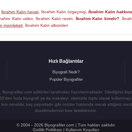
,
İbrahim Kalın hayatı
,
İbrahim Kalın özgeçmişi
,
İbrahim Kalın hakkın
brahim Kalın video
,
İbrahim Kalın resim
,
İbrahim Kalın kimdir?
,
İbra
ın memleketi
,
İbrahim Kalın albümleri
Hızlı Bağlantılar
Biyografi Nedir?
Popüler Biyografiler
 Biyografiler.com editörleri tarafından hazırlanmaktadır. Dilediğiniz biy
 20'den fazla biyografi ya da makaleyi, sitenizde toplu olarak kullanma
kim nerelidir, kaç yaşındadır gibi ünlüler hakkında merak ettiğiniz sorulara
düzeltmelerinizi bize iletebilirsiniz.
© 2004 - 2026 Biyografiler.com | Tüm hakları saklıdır.
Gizlilik Politikası
|
Kullanım Koşulları