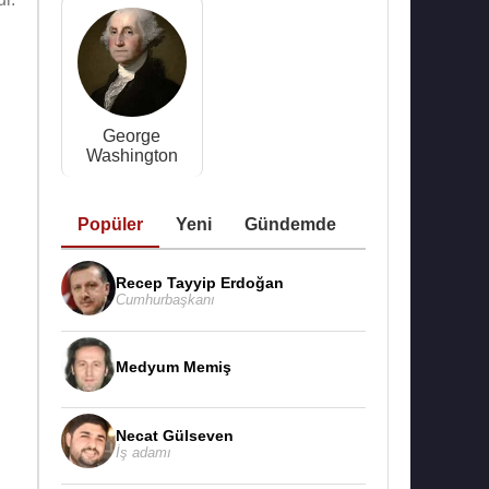
George
Washington
Popüler
Yeni
Gündemde
Recep Tayyip Erdoğan
Cumhurbaşkanı
Medyum Memiş
Necat Gülseven
İş adamı