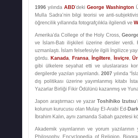
1996
yılında
ABD
'deki
George Washington
Ü
Mulla Sadra’nin bilgi teorisi ve anti-subjektiv
öğrencilik yıllarında fotografçılıkla ilgilendi ve
W
Amerika'da College of the Holy Cross,
George
ve İslam-Batı ilişkileri üzerine dersler verdi.
uzmanlaştı. İslam felsefesiyle ilgili İngilizce y
gördu.
Kanada
,
Fransa
,
İngiltere
,
İsviçre
,
Ü
gibi ülkelere seyahat etti ve uluslararası k
dergilerde yazıları yayınlandı.
2007
yılında “İsl
dış politikası üzerine yayımlanmış kitabı İst
Yazarlar Birliği Fikir Ödülünü kazanmış ve Yun
Japon araştırmacı ve yazar
Toshihiko Izutsu
kolunun kurucusu olan Mulay El-Arabi Ed-
Dark
İbrahim Kalın, aynı zamanda Sabah gazetesi köş
Akademik yayınlarının ve yorum yazılarının 
Philosophy, Encyclopedia of Religion, Biogra