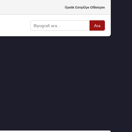
Üyelik Girişi
Üye Ol
İletişim
Ara