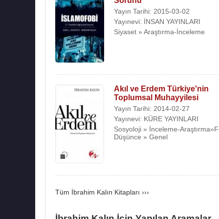
Sorunu
Yayın Tarihi: 2015-03-02
Yayınevi: İNSAN YAYINLARI
Siyaset » Araştırma-İnceleme
Akıl ve Erdem Türkiye'nin
Toplumsal Muhayyilesi
Yayın Tarihi: 2014-02-27
Yayınevi: KÜRE YAYINLARI
Sosyoloji » İnceleme-Araştırma»F
Düşünce » Genel
Tüm İbrahim Kalın Kitapları ›››
İbrahim Kalın İçin Yapılan Aramalar