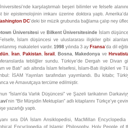
niversitesi'nde karşılaştırmalı beşeri bilimler ve felsefe alanı
ist bir epistemolojinin imkanı üzerine doktora yaptı. Amerika’da
ashington DC
’deki bir müzik grubunda bağlama çalıp ney üfled
town Üniversitesi
ve
Bilkent Üniversitesinde
İslam düşünce
 Felsefe, İslam düşüncesi ve uluslararası ilişkiler gibi alanlar
ayınlanmış makaleleri vardır.
1998
yılında 3 ay
Fransa
’da dil eğit
rdün
,
İran
,
Pakistan
,
İsrail
,
Bosna
,
Makedonya
ve
Hırvatist
onferanslarda tebliğler sundu. Türkiye’de Dergah ve Divan gi
am ve Batı” adı altında İslam felsefesi, İslam-Batı ilişkileri ve T
anbul: İSAM Yayınları tarafından yayımlandı. Bu kitabı; Türki
anca ve Arnavutçaya tercüme edilmiştir.
’nun “İslam'da Varlık Düşüncesi” ve Şazeli tarikatının Darkaviy
avi
’nin “Bir Mürşidin Mektupları” adlı kitaplarını Türkçe’ye çevir
e yazarlığı yaptı.
yanı sıra DİA İslam Ansiklopedisi, MacMillan Encyclopedia 
phical Encyclopedia of Islamic Philosophy, Holy People of t