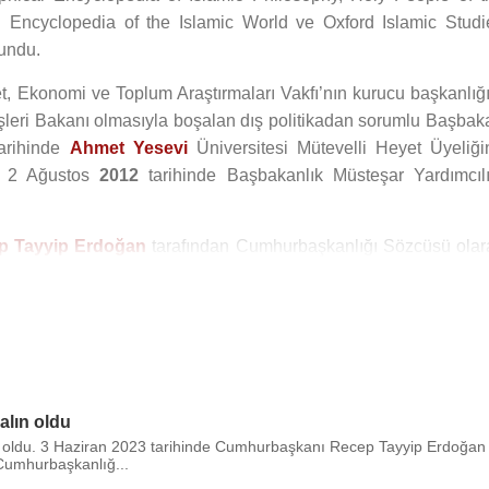
d Encyclopedia of the Islamic World ve Oxford Islamic Studi
lundu.
t, Ekonomi ve Toplum Araştırmaları Vakfı’nın kurucu başkanlığı
şleri Bakanı olmasıyla boşalan dış politikadan sorumlu Başbak
arihinde
Ahmet Yesevi
Üniversitesi Mütevelli Heyet Üyeliği
en 2 Ağustos
2012
tarihinde Başbakanlık Müsteşar Yardımcılı
p Tayyip Erdoğan
tarafından Cumhurbaşkanlığı Sözcüsü olar
anı adına açıklama yapabileceği gibi, gerekli hallerde günde
lendi. Rumeysa ve Dilruba adında iki kızı vardır.
i Gazete'de yayımlanan kararlara göre "Büyükelçi" unvanı i
alın oldu
 oldu. 3 Haziran 2023 tarihinde Cumhurbaşkanı Recep Tayyip Erdoğan
isiz başkanlığını yürüten
Hakan Fidan
'ın 3 Haziran 2023 tarihin
 Cumhurbaşkanlığ...
ından açıklanan yeni
Cumhurbaşkanlığı Kabinesi
'nde Dışişl