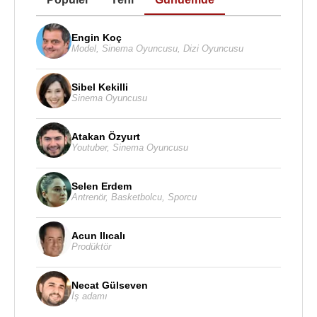
Engin Koç
Model
,
Sinema Oyuncusu
,
Dizi Oyuncusu
Sibel Kekilli
Sinema Oyuncusu
Atakan Özyurt
Youtuber
,
Sinema Oyuncusu
Selen Erdem
Antrenör
,
Basketbolcu
,
Sporcu
Acun Ilıcalı
Prodüktör
Necat Gülseven
İş adamı