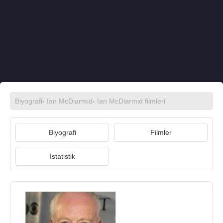
Biyografi
›
Ian McDiarmid
›
Ian McDiarmid filmleri
Biyografi
Filmler
İstatistik