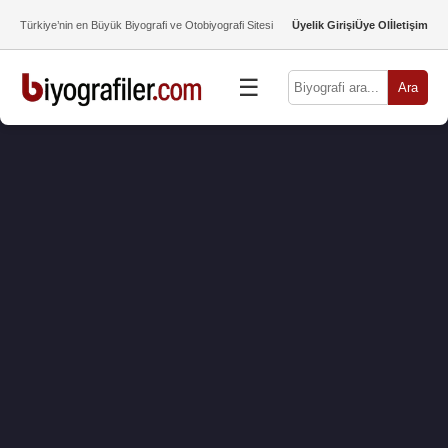
Türkiye’nin en Büyük Biyografi ve Otobiyografi Sitesi
Üyelik Girişi
Üye Ol
İletişim
☰
Ara