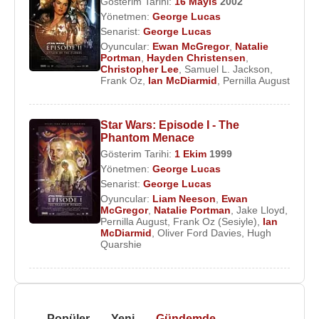
Gösterim Tarihi:
16 Mayıs
2002
Yönetmen:
George Lucas
Senarist:
George Lucas
Oyuncular:
Ewan McGregor
,
Natalie
Portman
,
Hayden Christensen
,
Christopher Lee
,
Samuel L. Jackson
,
Frank Oz
,
Ian McDiarmid
,
Pernilla August
Star Wars: Episode I - The
Phantom Menace
Gösterim Tarihi:
1 Ekim
1999
Yönetmen:
George Lucas
Senarist:
George Lucas
Oyuncular:
Liam Neeson
,
Ewan
McGregor
,
Natalie Portman
,
Jake Lloyd
,
Pernilla August
,
Frank Oz (Sesiyle)
,
Ian
McDiarmid
,
Oliver Ford Davies
,
Hugh
Quarshie
Popüler
Yeni
Gündemde