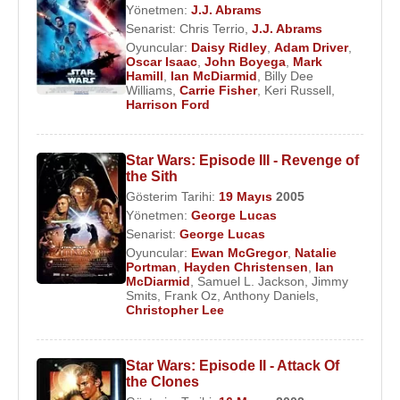
Yönetmen:
J.J. Abrams
Senarist:
Chris Terrio
,
J.J. Abrams
Oyuncular:
Daisy Ridley
,
Adam Driver
,
Oscar Isaac
,
John Boyega
,
Mark
Hamill
,
Ian McDiarmid
,
Billy Dee
Williams
,
Carrie Fisher
,
Keri Russell
,
Harrison Ford
Star Wars: Episode III - Revenge of
the Sith
Gösterim Tarihi:
19 Mayıs
2005
Yönetmen:
George Lucas
Senarist:
George Lucas
Oyuncular:
Ewan McGregor
,
Natalie
Portman
,
Hayden Christensen
,
Ian
McDiarmid
,
Samuel L. Jackson
,
Jimmy
Smits
,
Frank Oz
,
Anthony Daniels
,
Christopher Lee
Star Wars: Episode II - Attack Of
the Clones