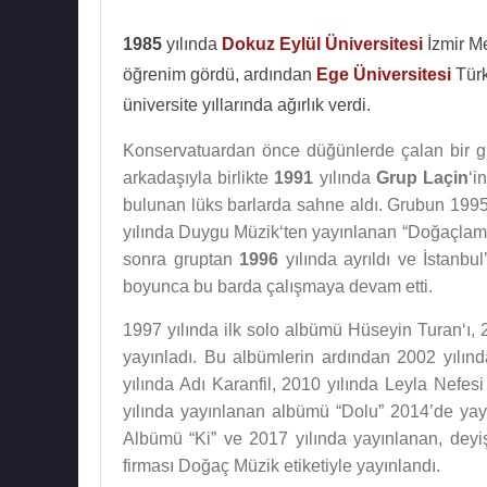
1985
yılında
Dokuz Eylül Üniversitesi
İzmir M
öğrenim gördü, ardından
Ege Üniversitesi
Türk
üniversite yıllarında ağırlık verdi.
Konservatuardan önce düğünlerde çalan bir gr
arkadaşıyla birlikte
1991
yılında
Grup Laçin
‘i
bulunan lüks barlarda sahne aldı. Grubun 1995
yılında Duygu Müzik‘ten yayınlanan “Doğaçlama 
sonra gruptan
1996
yılında ayrıldı ve İstanbu
boyunca bu barda çalışmaya devam etti.
1997 yılında ilk solo albümü Hüseyin Turan‘ı, 
yayınladı. Bu albümlerin ardından 2002 yılınd
yılında Adı Karanfil, 2010 yılında Leyla Nefes
yılında yayınlanan albümü “Dolu” 2014’de yay
Albümü “Ki” ve 2017 yılında yayınlanan, deyi
firması Doğaç Müzik etiketiyle yayınlandı.