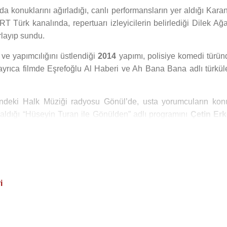
a konuklarını ağırladığı, canlı performansların yer aldığı Karan
RT Türk kanalında, repertuarı izleyicilerin belirlediği Dilek Ağ
ırlayıp sundu.
 ve yapımcılığını üstlendiği
2014
yapımı, polisiye komedi türün
, ayrıca filmde Eşrefoğlu Al Haberi ve Ah Bana Bana adlı türküle
deki Halk Müziği radyosu Gönül’de, usta yorumcuların kon
r aldığı “Hüseyin Turan ile Gönülden” adlı programını
Çetin Erk
e Turan 2005 yılının Ağustos ayında kalp krizi nedeniyle hayatı
mirli Deniz Turan ile yaptı. 21 Ekim 2009 tarihinde dünyaya gel
i