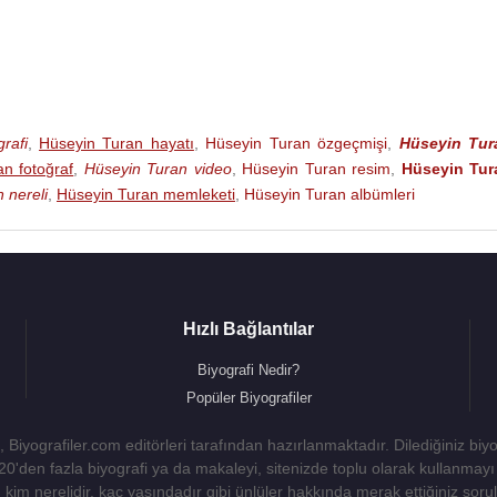
rafi
,
Hüseyin Turan hayatı
,
Hüseyin Turan özgeçmişi
,
Hüseyin Tur
n fotoğraf
,
Hüseyin Turan video
,
Hüseyin Turan resim
,
Hüseyin Tur
 nereli
,
Hüseyin Turan memleketi
,
Hüseyin Turan albümleri
Hızlı Bağlantılar
Biyografi Nedir?
Popüler Biyografiler
 Biyografiler.com editörleri tarafından hazırlanmaktadır. Dilediğiniz biy
 20'den fazla biyografi ya da makaleyi, sitenizde toplu olarak kullanma
kim nerelidir, kaç yaşındadır gibi ünlüler hakkında merak ettiğiniz sorulara