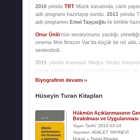
2010
yılında
TRT
Müzik kanalında, canlı yayınd
adlı programı hazırlayıp sundu.
2013
yılında T
adlı programını
Emel Taşçıoğlu
ile birlikte haz
Onur Ünlü
‘nün senaryosunu yazdığı, yönettiği
sinema filmi İtirazım Var’da küçük bir rol aldı
seslendirdi.
2015
yılında Karnaval Medya Grubu bünyesin
olarak ağırlandığı ve canlı performansların ye
ile birlikte hazırlayıp sundu.
Biyografinin devamı ››
Hüseyin Turan, Döne Turan ile evli idi. Eşi Dön
Hüseyin Turan Kitapları
kaybetti.
Hüseyin Turan, ikinci evliliğini
2005
yılında İz
Hükmün Açıklanmasının Ger
Bırakılması ve Uygulanması
kızlarına Leyla İzmir adını verdiler.
Yayın Tarihi: 2014-03-24
Stüdyo albümleri
:
Yayınevi: ADALET YAYINEVİ
Hukuk » Temel Kitaplar
1997 - Hüseyin Turan