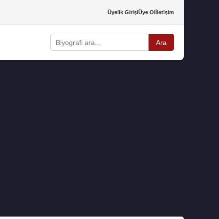
Üyelik Girişi
Üye Ol
İletişim
Ara