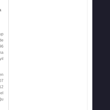
a
up
de
96
ha
ıl
en
07
12
el
ğu