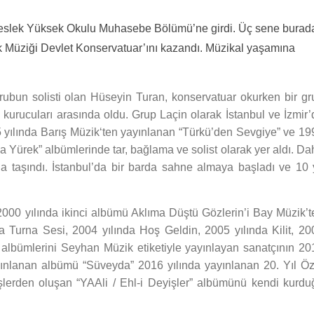
eslek Yüksek Okulu Muhasebe Bölümü’ne girdi. Üç sene burad
 Müziği Devlet Konservatuar’ını kazandı. Müzikal yaşamına
ubun solisti olan Hüseyin Turan, konservatuar okurken bir gr
n kurucuları arasında oldu. Grup Laçin olarak İstanbul ve İzmir’
 yılında Barış Müzik‘ten yayınlanan “Türkü’den Sevgiye” ve 19
Yürek” albümlerinde tar, bağlama ve solist olarak yer aldı. Da
l’a taşındı. İstanbul’da bir barda sahne almaya başladı ve 10 y
2000 yılında ikinci albümü Aklıma Düştü Gözlerin’i Bay Müzik’t
a Turna Sesi, 2004 yılında Hoş Geldin, 2005 yılında Kilit, 20
i albümlerini Seyhan Müzik etiketiyle yayınlayan sanatçının 20
ınlanan albümü “Süveyda” 2016 yılında yayınlanan 20. Yıl Öz
şlerden oluşan “YAAli / Ehl-i Deyişler” albümünü kendi kurdu