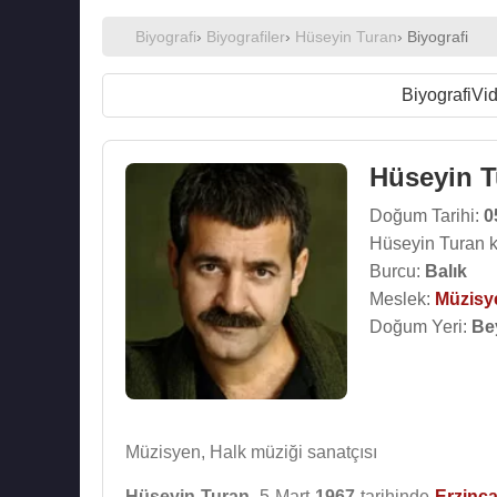
Biyografi
›
Biyografiler
›
Hüseyin Turan
› Biyografi
Biyografi
Vid
Hüseyin T
Doğum Tarihi:
0
Hüseyin Turan k
Burcu:
Balık
Meslek:
Müzisy
Doğum Yeri:
Be
Müzisyen, Halk müziği sanatçısı
Hüseyin Turan
, 5 Mart
1967
tarihinde
Erzinc