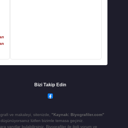
an
an
Bizi Takip Edin
ografi ve makaleyi, sitenizde,
"Kaynak: Biyografiler.com"
yı düşünüyorsanız lütfen bizimle temasa geçiniz.
 yanıtlar bulabilirsiniz. Biyografiler ile ilgili yorum ve