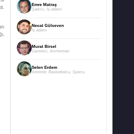
Emre Matraş
ti.
Şarkıcı
,
İş adamı
Necat Gülseven
rı
İş adamı
ı,
Murat Birsel
Gazeteci
,
Anchorman
Selen Erdem
Antrenör
,
Basketbolcu
,
Sporcu