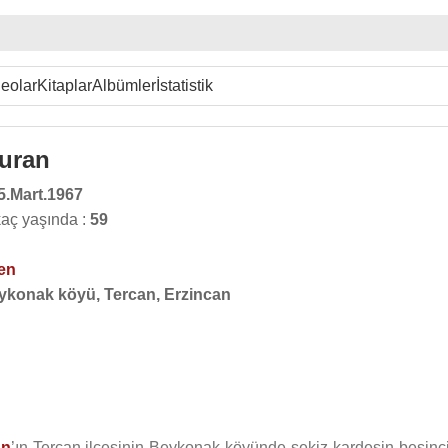
eolar
Kitaplar
Albümler
İstatistik
uran
5.Mart.1967
aç yaşında :
59
en
ykonak köyü, Tercan, Erzincan
an
’ın Tercan ilçesinin Beykonak köyünde sekiz kardeşin beşinci