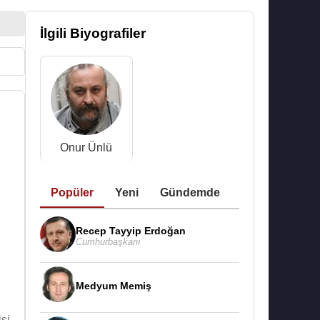
İlgili Biyografiler
Onur Ünlü
Popüler
Yeni
Gündemde
Recep Tayyip Erdoğan
Cumhurbaşkanı
Medyum Memiş
si