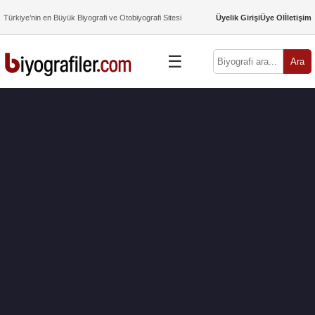
Türkiye’nin en Büyük Biyografi ve Otobiyografi Sitesi
Üyelik Girişi
Üye Ol
İletişim
☰
Ara