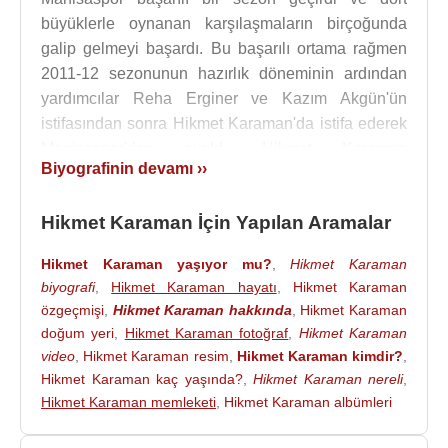
büyüklerle oynanan karşılaşmaların birçoğunda
galip gelmeyi başardı. Bu başarılı ortama rağmen
2011-12 sezonunun hazırlık döneminin ardından
yardımcılar Reha Erginer ve Kazım Akgün'ün
istifasından sonra Hikmet Karaman'da istifa ederek
Manisaspor'dan ayrıldı. Hikmet Karaman
Biyografinin devamı ››
Manisaspor'dan ayrılmasının ardından “Futbol
Ateşi” adlı programda yorumculuk yaptı.
Hikmet Karaman İçin Yapılan Aramalar
2012 yılında Gaziantepspor teknik direktörü olan
Hikmet Karaman, 4 Şubat 2013 tarihinde
Hikmet Karaman yaşıyor mu?
,
Hikmet Karaman
biyografi
,
Hikmet Karaman hayatı
,
Hikmet Karaman
Gaziantepspor'la olan sözleşmesi tek taraflı olarak
özgeçmişi
,
Hikmet Karaman hakkında
,
Hikmet Karaman
feshedilmiştir. Ardından 6 Şubat 2013 günü
doğum yeri
,
Hikmet Karaman fotoğraf
,
Hikmet Karaman
Bursaspor'la anlaştı. 8 Ağustos 2013 tarihinde
video
,
Hikmet Karaman resim
,
Hikmet Karaman kimdir?
,
UEFA
Avrupa Ligi ön eleme maçında Vojvodina'ya
Hikmet Karaman kaç yaşında?
,
Hikmet Karaman nereli
,
elenen Bursaspor, 9 Ağustos 2013 tarihinde teknik
Hikmet Karaman memleketi
,
Hikmet Karaman albümleri
direktör Hikmet Karaman ile yollarını ayırdı.