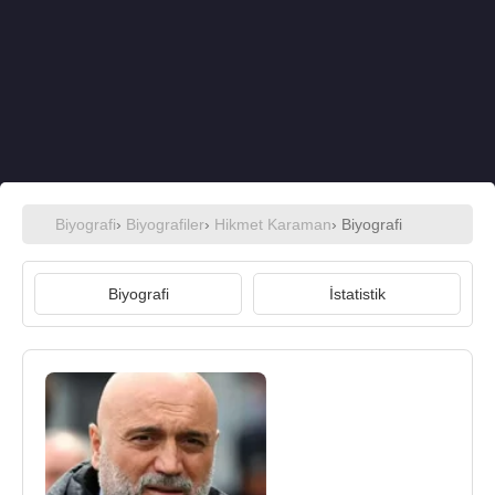
Biyografi
›
Biyografiler
›
Hikmet Karaman
› Biyografi
Biyografi
İstatistik