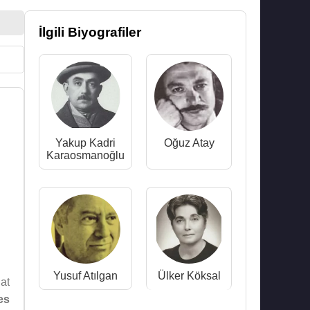
İlgili Biyografiler
Yakup Kadri
Oğuz Atay
Karaosmanoğlu
Yusuf Atılgan
Ülker Köksal
lat
es