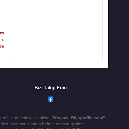
za
im
,
za
Bizi Takip Edin
ografi ve makaleyi, sitenizde,
"Kaynak: Biyografiler.com"
yı düşünüyorsanız lütfen bizimle temasa geçiniz.