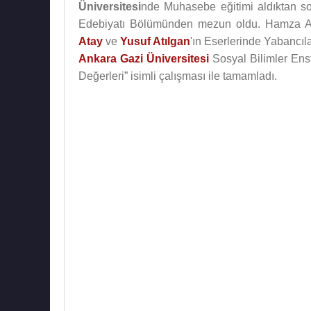
Üniversitesi
nde Muhasebe eğitimi aldıktan so
Edebiyatı Bölümünden mezun oldu. Hamza A
Atay
ve
Yusuf Atılgan
'ın Eserlerinde Yabancıl
Ankara
Gazi Üniversitesi
Sosyal Bilimler Enst
Değerleri” isimli çalışması ile tamamladı.