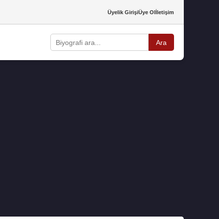
Üyelik Girişi
Üye Ol
İletişim
Ara