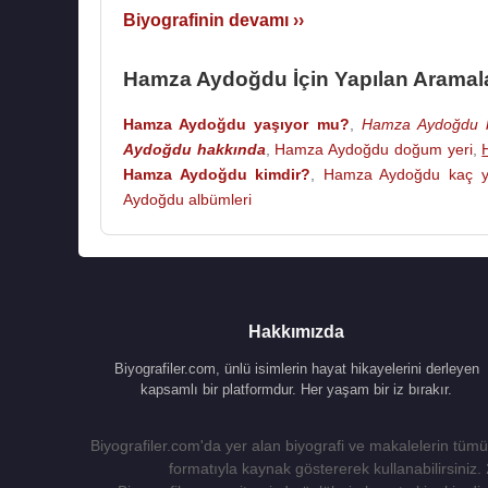
Biyografinin devamı ››
Hamza Aydoğdu İçin Yapılan Aramal
Hamza Aydoğdu yaşıyor mu?
,
Hamza Aydoğdu b
Aydoğdu hakkında
,
Hamza Aydoğdu doğum yeri
,
Hamza Aydoğdu kimdir?
,
Hamza Aydoğdu kaç y
Aydoğdu albümleri
Hakkımızda
Biyografiler.com, ünlü isimlerin hayat hikayelerini derleyen
kapsamlı bir platformdur. Her yaşam bir iz bırakır.
Biyografiler.com'da yer alan biyografi ve makalelerin tümü,
formatıyla kaynak göstererek kullanabilirsiniz.