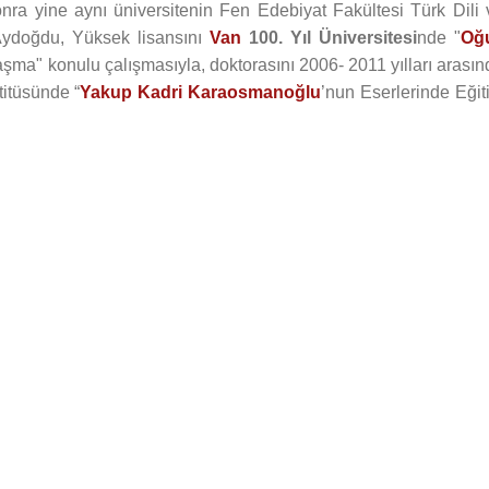
nra yine aynı üniversitenin Fen Edebiyat Fakültesi Türk Dili 
ydoğdu, Yüksek lisansını
Van
100. Yıl Üniversitesi
nde "
Oğ
aşma" konulu çalışmasıyla, doktorasını 2006- 2011 yılları arasın
itüsünde “
Yakup Kadri Karaosmanoğlu
’nun Eserlerinde Eğit