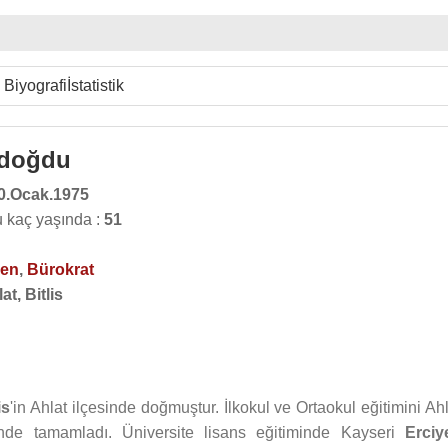
Biyografi
İstatistik
doğdu
0.Ocak.1975
kaç yaşında :
51
men
,
Bürokrat
at, Bitlis
is
'in Ahlat ilçesinde doğmuştur. İlkokul ve Ortaokul eğitimini Ah
esinde tamamladı. Üniversite lisans eğitiminde Kayseri
Erciy