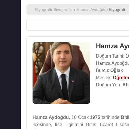
Biyografi
›
Biyografiler
›
Hamza Aydoğdu
› Biyografi
Hamza Ay
Doğum Tarihi:
1
Hamza Aydoğdu 
Burcu:
Oğlak
Meslek:
Öğret
Doğum Yeri:
Ahl
Hamza Aydoğdu
, 10 Ocak
1975
tarihinde
Bitl
ilçesinde, lise Eğitimini Bitlis Ticaret Lis