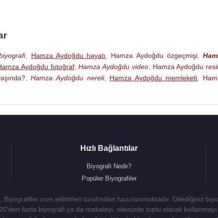
ar
iyografi
,
Hamza Aydoğdu hayatı
,
Hamza Aydoğdu özgeçmişi
,
Ham
Hamza Aydoğdu fotoğraf
,
Hamza Aydoğdu video
,
Hamza Aydoğdu res
aşında?
,
Hamza Aydoğdu nereli
,
Hamza Aydoğdu memleketi
,
Ham
Hızlı Bağlantılar
Biyografi Nedir?
Popüler Biyografiler
 Biyografiler.com editörleri tarafından hazırlanmaktadır. Dilediğiniz biy
 20'den fazla biyografi ya da makaleyi, sitenizde toplu olarak kullanma