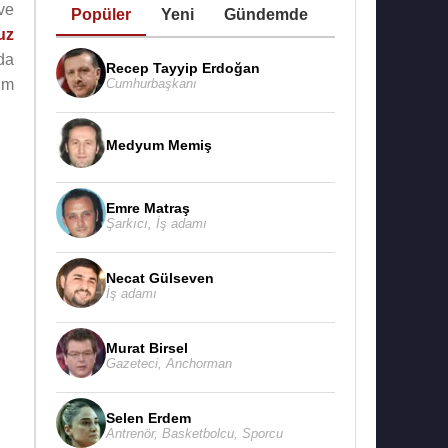
ve
Popüler
Yeni
Gündemde
uz
da
Recep Tayyip Erdoğan
Cumhurbaşkanı
im
Medyum Memiş
Emre Matraş
Şarkıcı
,
İş adamı
Necat Gülseven
İş adamı
Murat Birsel
Gazeteci
,
Anchorman
Selen Erdem
Antrenör
,
Basketbolcu
,
Sporcu