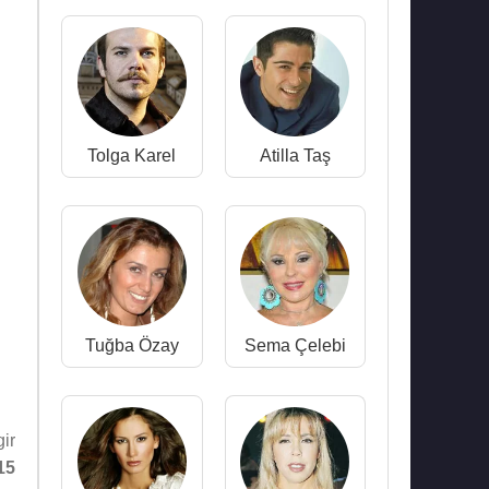
Tolga Karel
Atilla Taş
Tuğba Özay
Sema Çelebi
gir
15