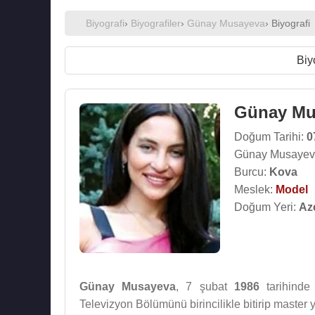
Biyografi
›
Biyografiler
›
Günay Musayeva
› Biyografi
Biy
Günay Mu
Doğum Tarihi:
0
Günay Musayeva
Burcu:
Kova
Meslek:
Model
Doğum Yeri:
Az
Günay Musayeva
, 7 şubat
1986
tarihind
Televizyon Bölümünü birincilikle bitirip master y