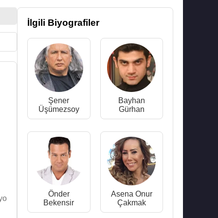
İlgili Biyografiler
Şener
Bayhan
Üşümezsoy
Gürhan
Önder
Asena Onur
yo
Bekensir
Çakmak