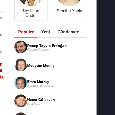
Neslihan
Semiha Yankı
mü
Önder
an
Popüler
Yeni
Gündemde
tro
Recep Tayyip Erdoğan
Cumhurbaşkanı
arı
ak
ın
,
Medyum Memiş
ih
da
Emre Matraş
Şarkıcı
,
İş adamı
Necat Gülseven
İş adamı