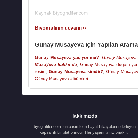
Kaynak:Biyografiler.com
Biyografinin devamı ››
Günay Musayeva İçin Yapılan Arama
Günay Musayeva yaşıyor mu?
,
Günay Musayeva b
Musayeva hakkında
,
Günay Musayeva doğum yer
resim
,
Günay Musayeva kimdir?
,
Günay Musayev
Günay Musayeva albümleri
Hakkımızda
Biyografiler.com, ünlü isimlerin hayat hikayelerini derleyen
kapsamlı bir platformdur. Her yaşam bir iz bırakır.