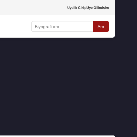
Üyelik Girişi
Üye Ol
İletişim
Ara