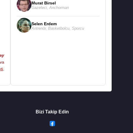
Murat Birsel
Gazeteci
,
Anchorman
Selen Erdem
Antrenör
,
Basketbolcu
,
Sporcu
ay
va
ti
,
Bizi Takip Edin