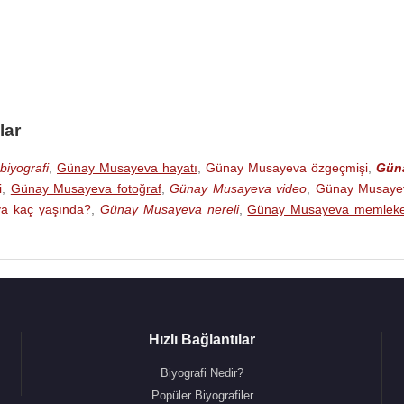
lar
iyografi
,
Günay Musayeva hayatı
,
Günay Musayeva özgeçmişi
,
Gün
i
,
Günay Musayeva fotoğraf
,
Günay Musayeva video
,
Günay Musaye
a kaç yaşında?
,
Günay Musayeva nereli
,
Günay Musayeva memleke
Hızlı Bağlantılar
Biyografi Nedir?
Popüler Biyografiler