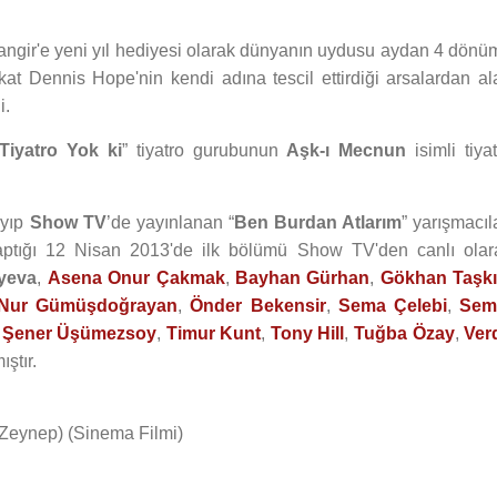
ngir'e yeni yıl hediyesi olarak dünyanın uydusu aydan 4 dönü
at Dennis Hope'nin kendi adına tescil ettirdiği arsalardan al
i.
Tiyatro Yok ki
” tiyatro gurubunun
Aşk-ı Mecnun
isimli tiya
ayıp
Show TV
’de yayınlanan “
Ben Burdan Atlarım
” yarışmacıl
yaptığı 12 Nisan 2013'de ilk bölümü Show TV'den canlı olar
yeva
,
Asena Onur Çakmak
,
Bayhan Gürhan
,
Gökhan Taşk
Nur Gümüşdoğrayan
,
Önder Bekensir
,
Sema Çelebi
,
Sem
,
Şener Üşümezsoy
,
Timur Kunt
,
Tony Hill
,
Tuğba Özay
,
Ver
ıştır.
 Zeynep) (Sinema Filmi)