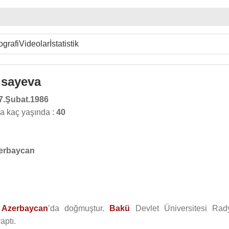
ografi
Videolar
İstatistik
sayeva
7.Şubat.1986
 kaç yaşında :
40
erbaycan
e
Azerbaycan
’da doğmuştur.
Bakü
Devlet Üniversitesi Rad
aptı.