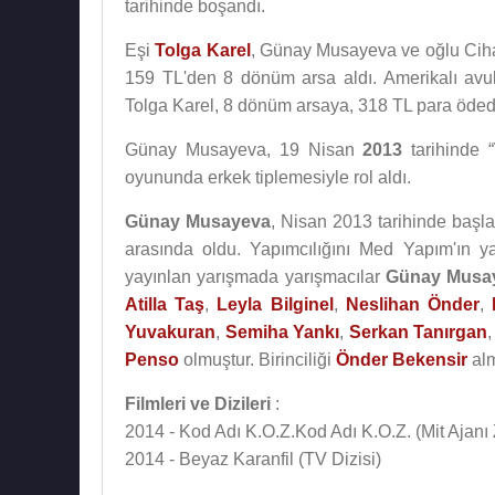
tarihinde boşandı.
Eşi
Tolga Karel
, Günay Musayeva ve oğlu Ciha
159 TL'den 8 dönüm arsa aldı. Amerikalı avuk
Tolga Karel, 8 dönüm arsaya, 318 TL para öded
Günay Musayeva, 19 Nisan
2013
tarihinde “
oyununda erkek tiplemesiyle rol aldı.
Günay Musayeva
, Nisan 2013 tarihinde başl
arasında oldu. Yapımcılığını Med Yapım'ın 
yayınlan yarışmada yarışmacılar
Günay Musa
Atilla Taş
,
Leyla Bilginel
,
Neslihan Önder
,
Yuvakuran
,
Semiha Yankı
,
Serkan Tanırgan
Penso
olmuştur. Birinciliği
Önder Bekensir
alm
Filmleri ve Dizileri
:
2014 - Kod Adı K.O.Z.Kod Adı K.O.Z. (Mit Ajanı
2014 - Beyaz Karanfil (TV Dizisi)