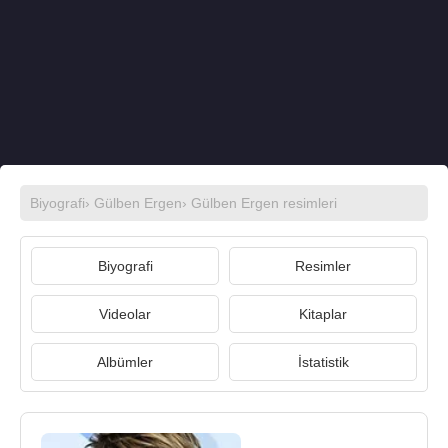
Biyografi
›
Gülben Ergen
›
Gülben Ergen resimleri
Biyografi
Resimler
Videolar
Kitaplar
Albümler
İstatistik