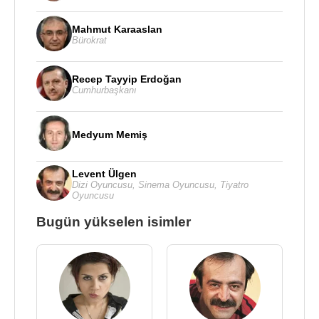
Mahmut Karaaslan
Bürokrat
Recep Tayyip Erdoğan
Cumhurbaşkanı
Medyum Memiş
Levent Ülgen
Dizi Oyuncusu
,
Sinema Oyuncusu
,
Tiyatro
Oyuncusu
Bugün yükselen isimler