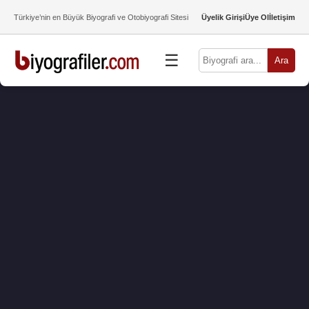
Türkiye’nin en Büyük Biyografi ve Otobiyografi Sitesi
Üyelik Girişi
Üye Ol
İletişim
☰
Ara