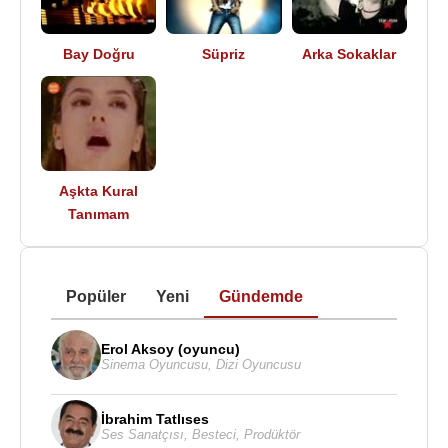
Bay Doğru
Süpriz
Arka Sokaklar
Aşkta Kural
Tanımam
Popüler
Yeni
Gündemde
Erol Aksoy (oyuncu)
Sinema Oyuncusu
,
Dizi Oyuncusu
İbrahim Tatlıses
Ses Sanatçısı
,
Besteci
,
Prodüktör