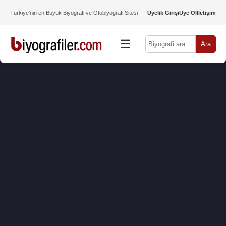
Türkiye’nin en Büyük Biyografi ve Otobiyografi Sitesi
Üyelik Girişi
Üye Ol
İletişim
☰
Ara