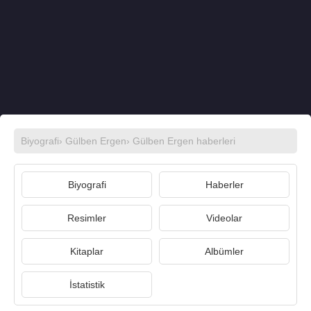
Biyografi
›
Gülben Ergen
›
Gülben Ergen haberleri
Biyografi
Haberler
Resimler
Videolar
Kitaplar
Albümler
İstatistik