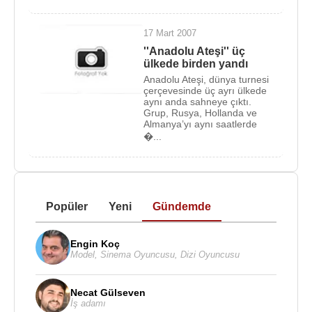
17 Mart 2007
''Anadolu Ateşi'' üç
ülkede birden yandı
Anadolu Ateşi, dünya turnesi
çerçevesinde üç ayrı ülkede
aynı anda sahneye çıktı.
Grup, Rusya, Hollanda ve
Almanya’yı aynı saatlerde
�...
Popüler
Yeni
Gündemde
Engin Koç
Model
,
Sinema Oyuncusu
,
Dizi Oyuncusu
Necat Gülseven
İş adamı