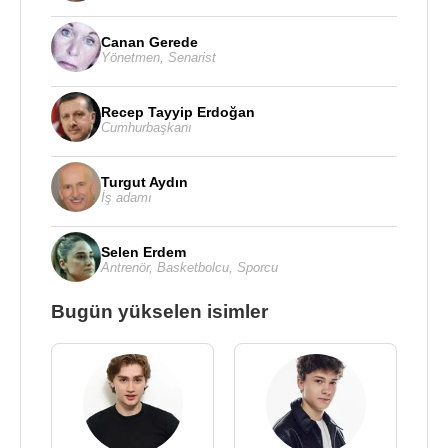
Canan Gerede
Yönetmen
,
Senarist
Recep Tayyip Erdoğan
Cumhurbaşkanı
Turgut Aydın
İş adamı
Selen Erdem
Antrenör
,
Basketbolcu
,
Sporcu
Bugün yükselen isimler