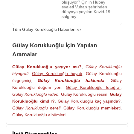
oluşuyor? Çin'in Hubey
eyaleti Vuhan şehrinden
Prof. Dr.
İlyas Dökmetaş
dünyaya yayılan Kovid-19
salgınıy...
Tüm Gülay Korukluoğlu Haberleri ›››
Kaynak:Biyografiler.com
Gülay Korukluoğlu İçin Yapılan
Aramalar
Gülay Korukluoğlu yaşıyor mu?
,
Gülay Korukluoğlu
biyografi
,
Gülay Korukluoğlu hayatı
,
Gülay Korukluoğlu
özgeçmişi
,
Gülay Korukluoğlu hakkında
,
Gülay
Korukluoğlu doğum yeri
,
Gülay Korukluoğlu fotoğraf
,
Gülay Korukluoğlu video
,
Gülay Korukluoğlu resim
,
Gülay
Korukluoğlu kimdir?
,
Gülay Korukluoğlu kaç yaşında?
,
Gülay Korukluoğlu nereli
,
Gülay Korukluoğlu memleketi
,
Gülay Korukluoğlu albümleri