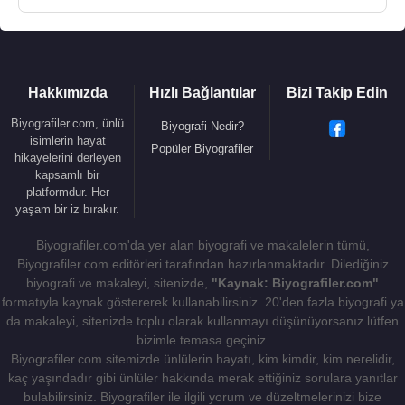
Hakkımızda
Hızlı Bağlantılar
Bizi Takip Edin
Biyografiler.com, ünlü
Biyografi Nedir?
isimlerin hayat
Popüler Biyografiler
hikayelerini derleyen
kapsamlı bir
platformdur. Her
yaşam bir iz bırakır.
Biyografiler.com'da yer alan biyografi ve makalelerin tümü,
Biyografiler.com editörleri tarafından hazırlanmaktadır. Dilediğiniz
biyografi ve makaleyi, sitenizde,
"Kaynak: Biyografiler.com"
formatıyla kaynak göstererek kullanabilirsiniz. 20'den fazla biyografi ya
da makaleyi, sitenizde toplu olarak kullanmayı düşünüyorsanız lütfen
bizimle temasa geçiniz.
Biyografiler.com sitemizde ünlülerin hayatı, kim kimdir, kim nerelidir,
kaç yaşındadır gibi ünlüler hakkında merak ettiğiniz sorulara yanıtlar
bulabilirsiniz. Biyografiler ile ilgili yorum ve düzeltmelerinizi bize