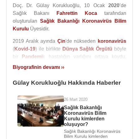
Doç. Dr. Gülay Korukluoğlu, 10 Ocak
2020
’de
Sağlık Bakanı
Fahrettin Koca
tarafından
oluşturulan
Sağlık Bakanlığı Koronavirüs Bilim
Kurulu
Üyesidir.
2019 Aralık ayında
Çin
'de nükseden
koronavirüs
(
Kovid-19
) ile birlikte
Dünya Sağlık Örgütü
böyle
bir
Pandemi
k hastalığın varlığını ortaya koydu.
Daha sonra ise Sağlık Bakanlığı doğru kararlar
Biyografinin devamı ››
verebilmek için öğretim üyelerinden oluşan bilim
kurulu kurma kararı aldı.
Gülay Korukluoğlu Hakkında Haberler
koronavirüs
Bilim Kurulu'nda yer alan bazı
26 Mart 2020
isimler şu şekilde
:
Sağlık Bakanlığı
Prof. Dr.
Ateş Kara
,
Koronavirüs Bilim
Prof. Dr.
Tevfik Özlü
,
Kurulu kimlerden
Prof. Dr.
Alpay Azap
,
oluşuyor?
Prof. Dr.
Canan Ağalar
,
Sağlık Bakanlığı Koronavirüs
Bilim Kurulu kimlerden
Prof. Dr.
Recep Öztürk