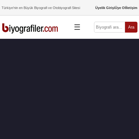
Türkiye’nin en Büyük Biyografi ve Otobiyografi Sitesi
Üyelik Girişi
Üye Ol
İletişim
☰
Ara