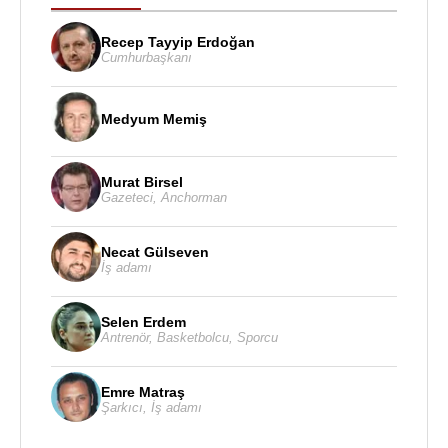
Recep Tayyip Erdoğan
Cumhurbaşkanı
Medyum Memiş
Murat Birsel
Gazeteci
,
Anchorman
Necat Gülseven
İş adamı
Selen Erdem
Antrenör
,
Basketbolcu
,
Sporcu
Emre Matraş
Şarkıcı
,
İş adamı