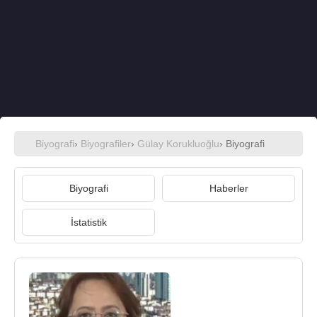
Biyografi
›
Biyografiler
›
Gülay Korukluoğlu
› Biyografi
Biyografi
Haberler
İstatistik