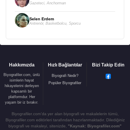
Gazeteci
,
Anchorman
Selen Erdem
Antrenör
,
Basketbolcu
,
Sporcu
Hakkımızda
Hızlı Bağlantılar
Bizi Takip Edin
Biyografiler.com, ünlü
Biyografi Nedir?
isimlerin hayat
Popüler Biyografiler
hikayelerini derleyen
kapsamlı bir
platformdur. Her
yaşam bir iz bırakır.
Biyografiler.com'da yer alan biyografi ve makalelerin tümü,
Biyografiler.com editörleri tarafından hazırlanmaktadır. Dilediğiniz
biyografi ve makaleyi, sitenizde,
"Kaynak: Biyografiler.com"