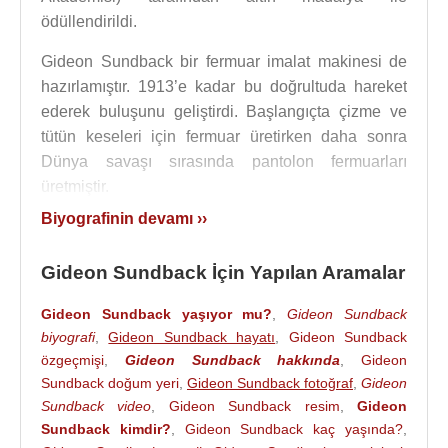
ödüllendirildi.
Gideon Sundback bir fermuar imalat makinesi de
hazırlamıştır. 1913’e kadar bu doğrultuda hareket
ederek buluşunu geliştirdi. Başlangıçta çizme ve
tütün keseleri için fermuar üretirken daha sonra
Dünya savaşı sırasında pantolon fermuarları
üretmiştir.
Biyografinin devamı ››
1917’de ABD’nin savaşa girmesiyle birlikte,
donanma komutanı ordu için binlerce fermuar
Gideon Sundback İçin Yapılan Aramalar
sipariş ederek bir gecede
Gideon Sundback
'i
zengin etmekle kalmayıp, fermuarın hepimizin
Gideon Sundback yaşıyor mu?
,
Gideon Sundback
vazgeçemediği bir ürün olmakla beraber
biyografi
,
Gideon Sundback hayatı
,
Gideon Sundback
deyimlerimizde dahi yerini almasının ve
özgeçmişi
,
Gideon Sundback hakkında
,
Gideon
hayatımızdaki en önemli pratik malzemelerden biri
Sundback doğum yeri
,
Gideon Sundback fotoğraf
,
Gideon
olmasının yolunu açmıştır.
Sundback video
,
Gideon Sundback resim
,
Gideon
Sundback kimdir?
,
Gideon Sundback kaç yaşında?
,
1909 tarihinde Elvira Aronson ile evlendi. 1911