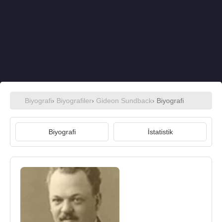
Biyografi
›
Biyografiler
›
Gideon Sundback
› Biyografi
Biyografi
İstatistik