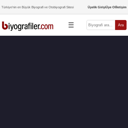
Türkiye’nin en Büyük Biyografi ve Otobiyografi Sitesi
Üyelik Girişi
Üye Ol
İletişim
☰
Ara