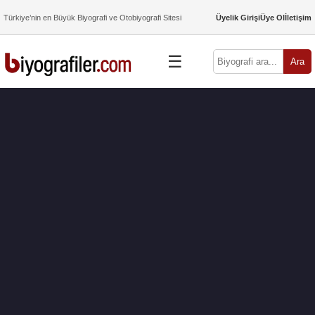
Türkiye’nin en Büyük Biyografi ve Otobiyografi Sitesi
Üyelik Girişi
Üye Ol
İletişim
☰
Ara