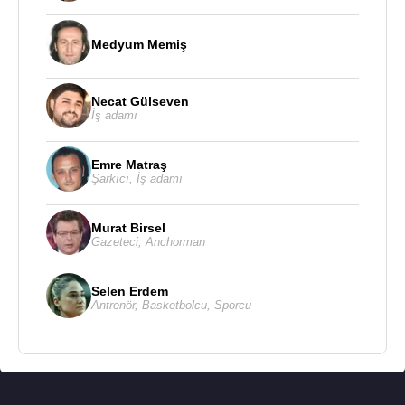
Medyum Memiş
Necat Gülseven
İş adamı
Emre Matraş
Şarkıcı
,
İş adamı
Murat Birsel
Gazeteci
,
Anchorman
Selen Erdem
Antrenör
,
Basketbolcu
,
Sporcu