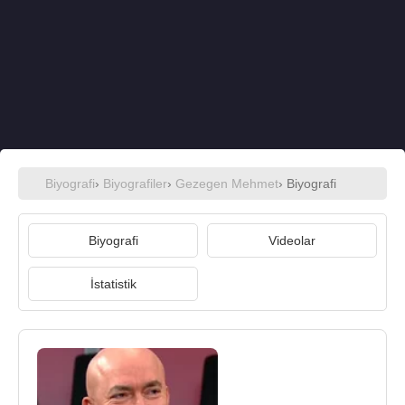
Biyografi
›
Biyografiler
›
Gezegen Mehmet
› Biyografi
Biyografi
Videolar
İstatistik