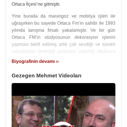
Ortaca İlçesi’ne gitmiştir.
Yine burada da marangoz ve mobilya işleri ile
uğraşırken bu sayede Ortaca Fm’in sahibi ile 1993
yılında tanışma fırsatı yakalamıştır. Ve bir gün
Ortaca FM’in stüdyosunun dekorasyon işlerini
yapması teklif edilmiş artık çok sevdiği ve sürekli
radyolardan dinlediği şarkıların çalındığı stüdyoya
adım atmış ve çok mutlu olmuştur.
Biyografinin devamı ››
Ardından radyonun sahibi Mehmet Gökçe’nin
Gezegen Mehmet Videoları
nişanı olması sebebi ile Mehmet Akbay’a bugün
benim yerime yayına girmek ister misin? teklifi ile
hayatı bir anda değişmiştir.
Ortaca FM’de program yapmaya başlayan Mehmet,
yaptığı ilk programına Sevgi Duvarı ismini
koymuştu, ancak sonra sevgi çemberi diye
değiştirdikten sonra bir arkadaşının önermesiyle