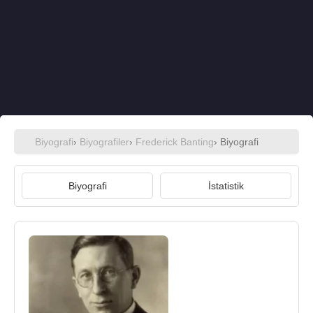
Biyografi
›
Biyografiler
›
Frederick Banting
› Biyografi
Biyografi
İstatistik