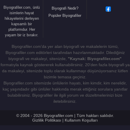
14 yaşındaki diyabet hastası Leonard Thompson,
Biyografiler.com, ünlü
Biyografi Nedir?
saf ekstrakt verilen ilk insandı. Thompson üç yıldır
isimlerin hayat
Popüler Biyografiler
diyabet hastasıydı ve yalnızca 30 kilo olduğu o
hikayelerini derleyen
kapsamlı bir
sırada ölüm döşeğindeydi. Collip’in ekstraktını
platformdur. Her
almasının ardından Thompson’ın belirtileri ortadan
yaşam bir iz bırakır.
kaybolmaya başladı ve kan şekeri normale döndü.
Biyografiler.com'da yer alan biyografi ve makalelerin tümü,
Sonuçlar kesindi; bu pankreas ekstraktının
Biyografiler.com editörleri tarafından hazırlanmaktadır. Dilediğiniz
insanlarda kayda değer anti-diyabet etkileri vardı.
biyografi ve makaleyi, sitenizde,
"Kaynak: Biyografiler.com"
formatıyla kaynak göstererek kullanabilirsiniz. 20'den fazla biyografi ya
Frederick Banting
,
1923
yılında meslektaşı
John
da makaleyi, sitenizde toplu olarak kullanmayı düşünüyorsanız lütfen
James Rickard Macleod
ile birlikte İnsülinin keşfi
bizimle temasa geçiniz.
nedeniyle Nobel Fizyoloji veya Tıp Ödülü’nü
Biyografiler.com sitemizde ünlülerin hayatı, kim kimdir, kim nerelidir,
kazanmıştır. Frederick Banting, ödülden kendine
kaç yaşındadır gibi ünlüler hakkında merak ettiğiniz sorulara yanıtlar
düşen payını yanında çalışan asistanı Dr.
Charles
bulabilirsiniz. Biyografiler ile ilgili yorum ve düzeltmelerinizi bize
iletebilirsiniz.
Best
ile paylaştı. Macleod da insülinin katıksız ve
yeterli miktarda elde edilmesinde önemli katkıları
© 2004 - 2026 Biyografiler.com | Tüm hakları saklıdır.
olan, biyokimyacı
James Bertram Collip
(1892-
Gizlilik Politikası
|
Kullanım Koşulları
1965) ile paylaştı.