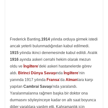
Frederick Banting,
1914
yılında orduya girmek istedi
ancak yeterli bulunmadığından kabul edilmedi.
1915
yılında ikinci denemesinde kabul edildi. Aralık
1916
ayında askeri cerrahi hekim olarak mezun
oldu ve
İngiltere
’deki askeri hastanelerde görev
aldı.
Birinci Dünya Savaşı
nda
İngiltere
’nin
yanında 1917 yılında
Fransa
’da
Alman
lara karşı
yapılan
Cambrai Savaşı
'nda yaralandı.
Yaralanmalarına rağmen başka bir doktor ona
durmasını söyleyinceye kadar on altı saat boyunca
diğer yaralılara yardım etti. Kahramanlık için