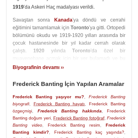
1919
'da Askeri Haç madalyası verildi.
Savaştan sonra
Kanada
'ya döndü ve cerrahi
eğitimini tamamlamak için
Toronto
'ya gitti. Ortopedi
bölümünü okudu ve 1919-1920 yılları arasında bir
çocuk hastanesinde bir yıl kadar cerrah olarak
çalıştı.
1920
yılında
Toronto
'da özel bir
muayenehane açmak için bir yer bulamadı ve bu
nedenle özel bir muayenehane açmak üzere
Biyografinin devamı ››
Ontario
’daki Londra şehrine taşınmaya karar verdi
ve gitti.
Frederick Banting İçin Yapılan Aramalar
Frederick Banting
, Temmuz 1920'den Mayıs
Frederick Banting yaşıyor mu?
,
Frederick Banting
1921'e kadar hastanede Ortopedi doktorluğuna
biyografi
,
Frederick Banting hayatı
,
Frederick Banting
devam ederken, Londra'daki Batı
Ontario
özgeçmişi
,
Frederick Banting hakkında
,
Frederick
Üniversitesi
'nde yarı zamanlı ortopedi ve
Banting doğum yeri
,
Frederick Banting fotoğraf
,
Frederick
antropoloji dersleri vermeye devam etti. 1921'den
Banting video
,
Frederick Banting resim
,
Frederick
1922'ye kadar
Banting kimdir?
,
Frederick Banting kaç yaşında?
Toronto Üniversitesi
'ndeki
,