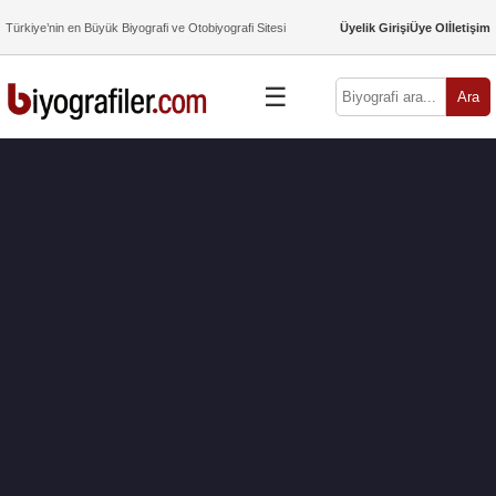
Türkiye’nin en Büyük Biyografi ve Otobiyografi Sitesi
Üyelik Girişi
Üye Ol
İletişim
☰
Ara