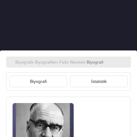
Biyografi
›
Biyografiler
›
Felix Wankel
› Biyografi
Biyografi
İstatistik