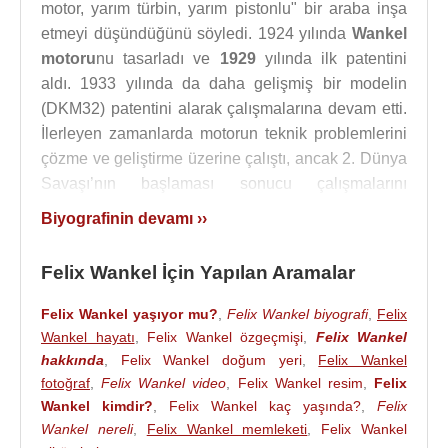
motor, yarım türbin, yarım pistonlu" bir araba inşa
etmeyi düşündüğünü söyledi. 1924 yılında
Wankel
motoru
nu tasarladı ve
1929
yılında ilk patentini
aldı. 1933 yılında da daha gelişmiş bir modelin
(DKM32) patentini alarak çalışmalarına devam etti.
İlerleyen zamanlarda motorun teknik problemlerini
çözme ve geliştirme üzerine çalıştı, ancak 2. Dünya
Savaşı’nın başlaması sonucu çalışmalarını
sürdürmekte zorluklarla karşılaştı. 1940’lı yılların
Biyografinin devamı ››
sonlarında otomobil ve motosiklet firması NSU
(günümüzdeki Audi) ile beraber çalışmalarına
Felix Wankel İçin Yapılan Aramalar
devam etti.
Felix Wankel yaşıyor mu?
,
Felix Wankel biyografi
,
Felix
Wankel’in motoru, henüz bir taşıt aracında
Wankel hayatı
,
Felix Wankel özgeçmişi
,
Felix Wankel
kullanılabilecek kadar dayanıklılığa ve güvene
hakkında
,
Felix Wankel doğum yeri
,
Felix Wankel
ulaşamamıştı. NSU firması ile beraber yürütülen
fotoğraf
,
Felix Wankel video
,
Felix Wankel resim
,
Felix
geliştirme çalışmaları neticesinde, 1954’de teknik
Wankel kimdir?
,
Felix Wankel kaç yaşında?
,
Felix
sorunların büyük bir bölümü çözümlendi ve DKM54
Wankel nereli
,
Felix Wankel memleketi
,
Felix Wankel