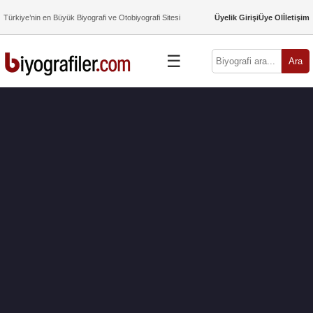
Türkiye’nin en Büyük Biyografi ve Otobiyografi Sitesi
Üyelik Girişi
Üye Ol
İletişim
☰
Ara