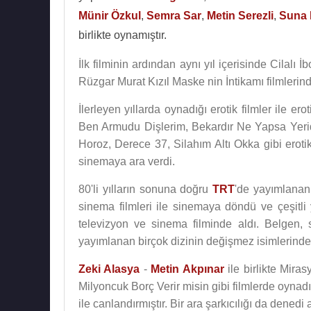
Münir Özkul
,
Semra Sar
,
Metin Serezli
,
Suna 
birlikte oynamıştır.
İlk filminin ardından aynı yıl içerisinde Cilal
Rüzgar Murat Kızıl Maske nin İntikamı filmlerinde
İlerleyen yıllarda oynadığı erotik filmler ile erot
Ben Armudu Dişlerim, Bekardır Ne Yapsa Yeridi
Horoz, Derece 37, Silahım Altı Okka gibi erotik
sinemaya ara verdi.
80'li yılların sonuna doğru
TRT
'de yayımlanan 
sinema filmleri ile sinemaya döndü ve çeşitli ya
televizyon ve sinema filminde aldı. Belgen
yayımlanan birçok dizinin değişmez isimlerinden
Zeki Alasya
-
Metin Akpınar
ile birlikte Mira
Milyoncuk Borç Verir misin gibi filmlerde oynadı
ile canlandırmıştır. Bir ara şarkıcılığı da denedi