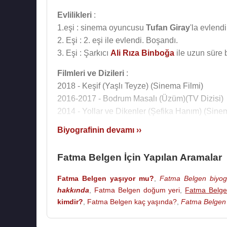
Evlilikleri
:
1.eşi : sinema oyuncusu
Tufan Giray
'la evlend
2. Eşi : 2. eşi ile evlendi. Boşandı.
3. Eşi : Şarkıcı
Ali Rıza Binboğa
ile uzun süre b
Filmleri ve Dizileri
:
2018 - Keşif (Yaşlı Teyze) (Sinema Filmi)
2016-2017 - Bodrum Masalı (Üzüm)(TV Dizisi)
2014 - Yollar ve Dikenler (Şefika Hanım) (Sine
2012 - Sefkat Tepe (Gülsüm Ana)(TV Dizisi)
Biyografinin devamı ››
2012 - Işıklar Sönmeden (Sinema Filmi)
- Ağlama Ne Olur (TV Filmi)2011
Fatma Belgen İçin Yapılan Aramalar
- Kırmızı Işık (Handan) (TV Dizisi)2008
- Kollama (TV Dizisi) 2008
Fatma Belgen yaşıyor mu?
,
Fatma Belgen biyogr
- Dur Yolcu (Ebe) (TV Dizisi)2008
hakkında
,
Fatma Belgen doğum yeri
,
Fatma Belge
- Arkadaş (TV Dizisi)2008
kimdir?
,
Fatma Belgen kaç yaşında?
,
Fatma Belgen 
- Yaralı Yürek (Elmas) (TV Dizisi) 2007
- Kınalı Kuzular: Hasan Ethem (Zeynep) (TV Fi