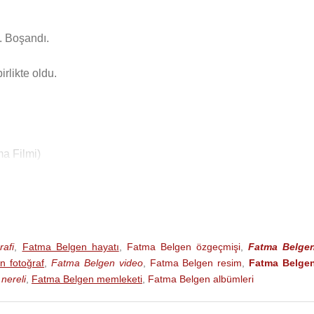
i. Boşandı.
irlikte oldu.
ma Filmi)
afi
,
Fatma Belgen hayatı
,
Fatma Belgen özgeçmişi
,
Fatma Belge
n fotoğraf
,
Fatma Belgen video
,
Fatma Belgen resim
,
Fatma Belge
nereli
,
Fatma Belgen memleketi
,
Fatma Belgen albümleri
lmi)2007