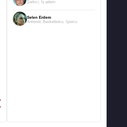
Şarkıcı
,
İş adamı
Selen Erdem
Antrenör
,
Basketbolcu
,
Sporcu
n
n