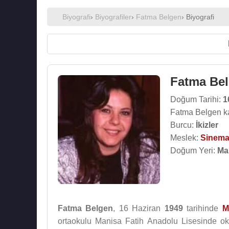
Biyografi
›
Biyografiler
›
Fatma Belgen
› Biyografi
Fatma Be
Doğum Tarihi:
1
Fatma Belgen k
Burcu:
İkizler
Meslek:
Sinema
Doğum Yeri:
Ma
Fatma Belgen
, 16 Haziran
1949
tarihinde
M
ortaokulu Manisa Fatih Anadolu Lisesinde o