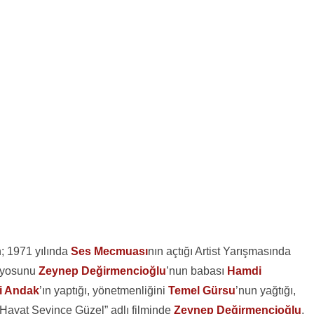
; 1971 yılında
Ses Mecmuası
nın açtığı Artist Yarışmasında
aryosunu
Zeynep Değirmencioğlu
’nun babası
Hamdi
i Andak
’ın yaptığı, yönetmenliğini
Temel Gürsu
’nun yağtığı,
Hayat Sevince Güzel” adlı filminde
Zeynep Değirmencioğlu
,