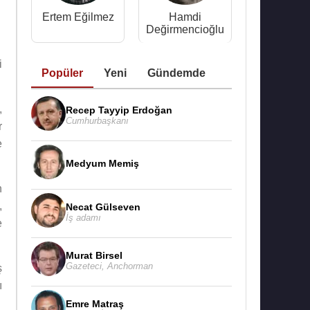
Ertem Eğilmez
Hamdi
Değirmencioğlu
i
Popüler
Yeni
Gündemde
,
Recep Tayyip Erdoğan
Cumhurbaşkanı
r
e
Medyum Memiş
n
,
Necat Gülseven
İş adamı
e
Murat Birsel
Gazeteci
,
Anchorman
ş
ı
Emre Matraş