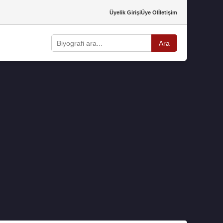
Üyelik Girişi
Üye Ol
İletişim
Ara