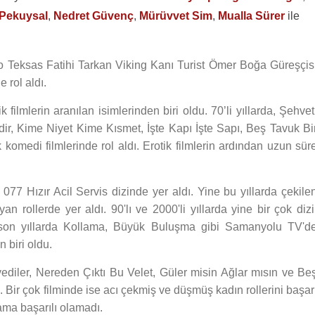
Pekuysal
,
Nedret Güvenç
,
Mürüvvet Sim
,
Mualla Sürer
ile
ı İbo Teksas Fatihi Tarkan Viking Kanı Turist Ömer Boğa Güreşçis
 rol aldı.
ik filmlerin aranılan isimlerinden biri oldu. 70’li yıllarda, Şehvet
r, Kime Niyet Kime Kısmet, İşte Kapı İşte Sapı, Beş Tavuk Bi
 komedi filmlerinde rol aldı. Erotik filmlerin ardından uzun sür
077 Hızır Acil Servis dizinde yer aldı. Yine bu yıllarda çekile
n rollerde yer aldı. 90'lı ve 2000'li yıllarda yine bir çok dizi
, son yıllarda Kollama, Büyük Buluşma gibi Samanyolu TV'd
 biri oldu.
syediler, Nereden Çıktı Bu Velet, Güler misin Ağlar mısın ve Be
. Bir çok filminde ise acı çekmiş ve düşmüş kadın rollerini başar
 ama başarılı olamadı.