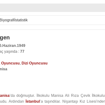
Biyografi
İstatistik
lgen
6.Haziran.1949
aç yaşında :
77
 Oyuncusu
,
Dizi Oyuncusu
nisa
anisa
’da doğmuştur. İlkokulu Manisa Ali Rıza Çevik İlkokulu
kudu. Ardından
İstanbul
’a taşındılar. Nişantaşı Kız Lisesi'nde