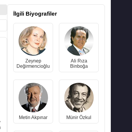
İlgili Biyografiler
Zeynep
Ali Rıza
Değirmencioğlu
Binboğa
Metin Akpınar
Münir Özkul
,
n