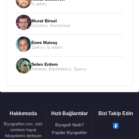
İş adamı
Murat Birsel
Gazeteci
,
Anchorman
Emre Matraş
Şarkıcı
,
İş adamı
Selen Erdem
Antrenör
,
Basketbolcu
,
Sporcu
Hakkımızda
Hızlı Bağlantılar
Bizi Takip Edin
Biyografiler.com, ünlü
Biyografi Nedir?
isimlerin hayat
Popüler Biyografiler
hikayelerini derleyen