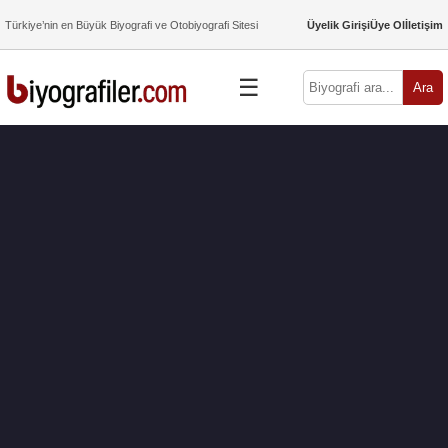
Türkiye’nin en Büyük Biyografi ve Otobiyografi Sitesi
Üyelik Girişi
Üye Ol
İletişim
☰
Ara