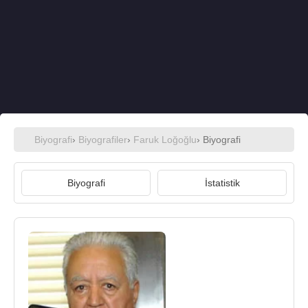
Biyografi
›
Biyografiler
›
Faruk Loğoğlu
› Biyografi
Biyografi
İstatistik