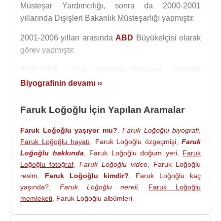
Müsteşar Yardımcılığı, sonra da 2000-2001
yıllarında Dışişleri Bakanlık Müsteşarlığı yapmıştır.
2001-2006 yılları arasında
ABD
Büyükelçisi olarak
görev yapmıştır.
2006-2008 yılları arasında “Avrasya Stratejik
Araştırmalar Merkezi (
ASAM
)” başkanlığı yaptı.
Biyografinin devamı ››
2006-2010 yılları arasında “
UNESCO
Türkiye Milli
Komisyonu Başkanvekilliği”yaptı.
Faruk Loğoğlu İçin Yapılan Aramalar
2011
seçimlerinde
CHP
’den
Adana
Milletvekili
Faruk Loğoğlu yaşıyor mu?
,
Faruk Loğoğlu biyografi
,
olarak meclise girdi.
TBMM
Dışişleri Komisyonu
Faruk Loğoğlu hayatı
,
Faruk Loğoğlu özgeçmişi
,
Faruk
üyesidir.
CHP
Parti Meclisi üyesi olan Loğoğlu, 17
Loğoğlu hakkında
,
Faruk Loğoğlu doğum yeri
,
Faruk
Ağustos 2011 tarihinde
CHP
Dış İlişkiler ve Yurtdışı
Loğoğlu fotoğraf
,
Faruk Loğoğlu video
,
Faruk Loğoğlu
Örgütlenmelerden sorumlu Genel Başkan
resim
,
Faruk Loğoğlu kimdir?
,
Faruk Loğoğlu kaç
yaşında?
,
Faruk Loğoğlu nereli
,
Faruk Loğoğlu
Yardımcılığı görevine getirildi.
memleketi
,
Faruk Loğoğlu albümleri
Mevhibe Loğoğlu ile evli olan Faruk Loğoğlu, ileri
düzeyde İngilizce ve orta düzeyde Fransızca