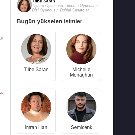
Tilbe Saran
Tiyatro Oyuncusu
,
Sinema Oyuncusu
,
Dizi Oyuncusu
,
Dublaj Sanatçısı
Bugün yükselen isimler
ür
Tilbe Saran
Michelle
Monaghan
u
,
İmran Han
Semicenk