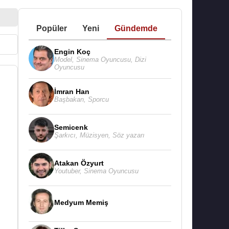
Popüler
Yeni
Gündemde
Engin Koç
Model
,
Sinema Oyuncusu
,
Dizi
Oyuncusu
İmran Han
Başbakan
,
Sporcu
Semicenk
Şarkıcı
,
Müzisyen
,
Söz yazarı
Atakan Özyurt
Youtuber
,
Sinema Oyuncusu
Medyum Memiş