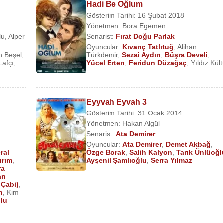
Hadi Be Oğlum
Gösterim Tarihi: 16 Şubat 2018
Yönetmen:
Bora Egemen
lu
,
Alper
Senarist:
Fırat Doğu Parlak
Oyuncular:
Kıvanç Tatlıtuğ
,
Alihan
 Beşel
,
Türkdemir
,
Sezai Aydın
,
Büşra Develi
,
Lafçı
,
Yücel Erten
,
Feridun Düzağaç
,
Yıldız Kült
Eyyvah Eyvah 3
Gösterim Tarihi: 31 Ocak 2014
Yönetmen:
Hakan Algül
Senarist:
Ata Demirer
Oyuncular:
Ata Demirer
,
Demet Akbağ
,
ral
Özge Borak
,
Salih Kalyon
,
Tarık Ünlüoğl
ırım
,
Ayşenil Şamlıoğlu
,
Serra Yılmaz
ra
an
(Çabi)
,
n
,
Kim
lu