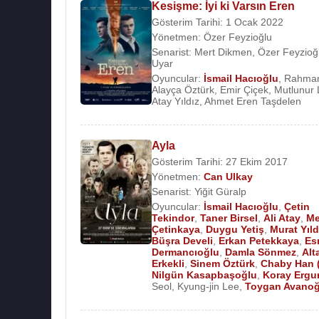
Kesişme: İyi ki Varsın Eren
Gösterim Tarihi: 1 Ocak 2022
Yönetmen:
Özer Feyzioğlu
Senarist:
Mert Dikmen
,
Özer Feyzioğ
Uyar
Oyuncular:
İsmail Hacıoğlu
,
Rahman
Alayça Öztürk
,
Emir Çiçek
,
Mutlunur 
Atay Yıldız
,
Ahmet Eren Taşdelen
Ayla
Gösterim Tarihi: 27 Ekim 2017
Yönetmen:
Can Ulkay
Senarist:
Yiğit Güralp
Oyuncular:
İsmail Hacıoğlu
,
Çetin
Tekindor
,
Taner Birsel
,
Ali Atay
,
Me
Çetinkaya
,
Duygu Yetiş
,
Murat Yıld
Büşra Develi
,
Erkan Petekkaya
,
Es
Dermancıoğlu
,
Damla Sönmez
,
Alt
Erkekli
,
Sinem Öztürk
,
Chaby Han 
Nilgün Kasapbaşoğlu
,
Koray Ergu
Seol
,
Kyung-jin Lee
,
Toygan Avanoğ