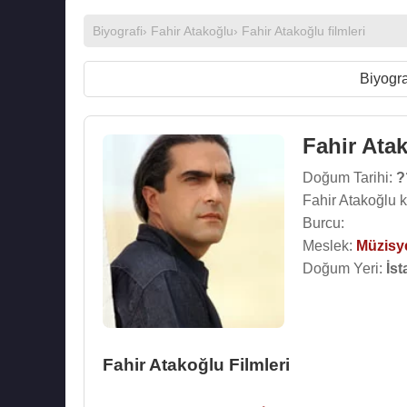
Biyografi
›
Fahir Atakoğlu
›
Fahir Atakoğlu filmleri
Biyogra
Fahir Ata
Doğum Tarihi:
?
Fahir Atakoğlu 
Burcu:
Meslek:
Müzisy
Doğum Yeri:
İst
Fahir Atakoğlu Filmleri