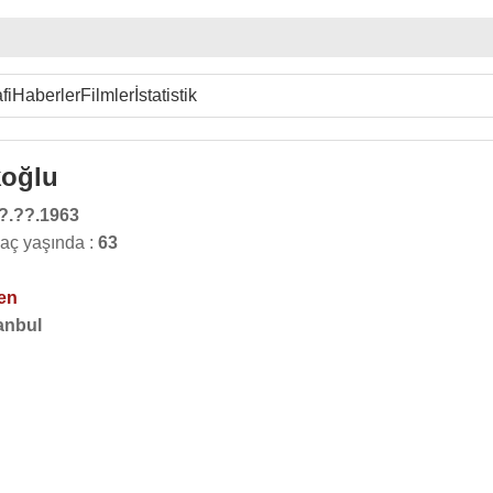
fi
Haberler
Filmler
İstatistik
koğlu
?.??.1963
kaç yaşında :
63
en
anbul