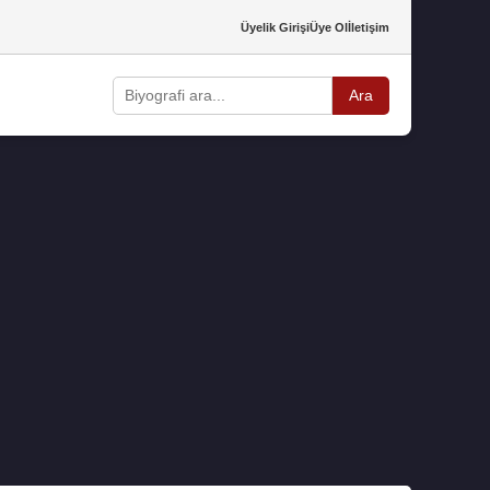
Üyelik Girişi
Üye Ol
İletişim
Ara