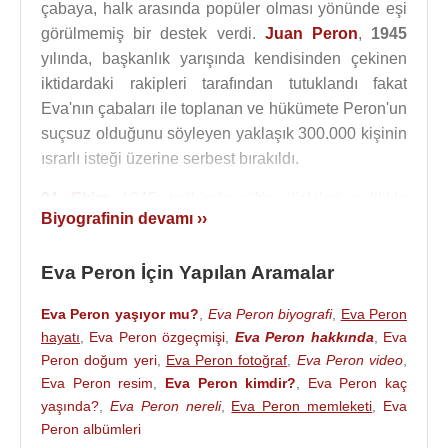
çabaya, halk arasında popüler olması yönünde eşi
görülmemiş bir destek verdi.
Juan Peron
,
1945
yılında, başkanlık yarışında kendisinden çekinen
iktidardaki rakipleri tarafından tutuklandı fakat
Eva'nın çabaları ile toplanan ve hükümete Peron'un
suçsuz olduğunu söyleyen yaklaşık 300.000 kişinin
ısrarlı isteği üzerine serbest bırakıldı.
21 Ekim
1945 tarihinde çiftin ilişkileri evlilikle
Biyografinin devamı ››
sonuçlandı.
Juan Peron
'un başbakan seçilmesinin
ardından, Evita'nın eşine politik kulvarda olan
Eva Peron İçin Yapılan Aramalar
desteği artarak devam etti. Daha sonra
Çalışma
Bakanı
olan Evita fakir
Arjantin
halkına verdiği
Eva Peron yaşıyor mu?
,
Eva Peron biyografi
,
Eva Peron
sözleri tutarak, ücretlerin arttırılması ve daha iyi
hayatı
,
Eva Peron özgeçmişi
,
Eva Peron hakkında
,
Eva
sosyal standartlar konularında çalışmalar yaptı.
Peron doğum yeri
,
Eva Peron fotoğraf
,
Eva Peron video
,
Eva Peron resim
,
Eva Peron kimdir?
,
Eva Peron kaç
1951
yılına gelindiğinde, Evita başkan yardımcısı
yaşında?
,
Eva Peron nereli
,
Eva Peron memleketi
,
Eva
olmak için adaylığını düşünmeye başladı. Hükumet
Peron albümleri
içinde gittikçe artan bir güce sahip olmaya başlayan