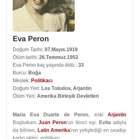
Eva Peron
Doğum Tarihi:
07.Mayıs.1919
Ölüm tarihi:
26.Temmuz.1952
Eva Peron kaç yaşında öldü :
33
Burcu:
Boğa
Meslek:
Politikacı
Doğum Yeri:
Los Tolodos, Arjantin
Ölüm Yeri:
Amerika Birleşik Devletleri
Maria Eva Duarte de Peron
, eski
Arjantin
Başbakanı
Juan Peron
'un ikinci eşi.
Evita
adıyla
da bilinen,
Latin Amerika
'nın yetiştirdiği en sıradışı
kadın aktris, politikacı.