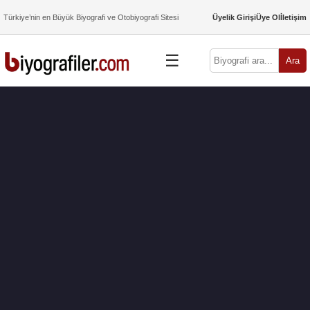
Türkiye’nin en Büyük Biyografi ve Otobiyografi Sitesi
Üyelik Girişi
Üye Ol
İletişim
☰
Ara