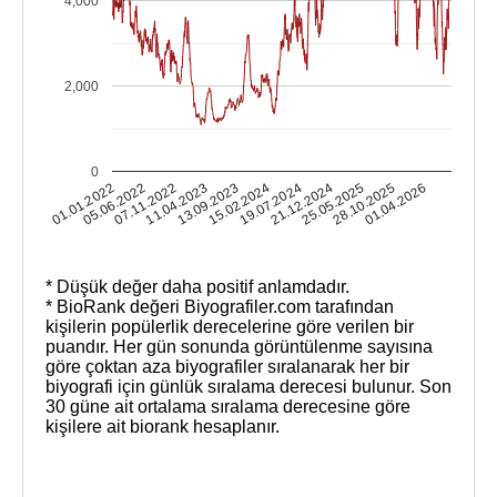
4,000
2,000
0
01.01.2022
05.06.2022
07.11.2022
11.04.2023
13.09.2023
15.02.2024
19.07.2024
21.12.2024
25.05.2025
28.10.2025
01.04.2026
* Düşük değer daha positif anlamdadır.
* BioRank değeri Biyografiler.com tarafından
kişilerin popülerlik derecelerine göre verilen bir
puandır. Her gün sonunda görüntülenme sayısına
göre çoktan aza biyografiler sıralanarak her bir
biyografi için günlük sıralama derecesi bulunur. Son
30 güne ait ortalama sıralama derecesine göre
kişilere ait biorank hesaplanır.