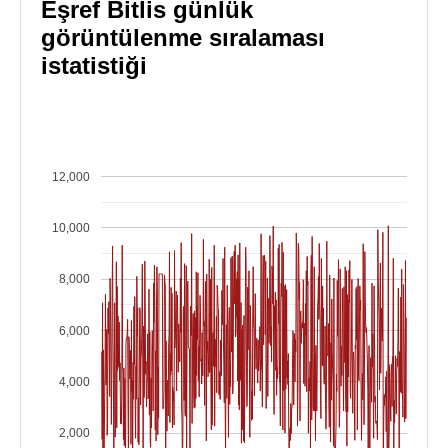
Eşref Bitlis günlük
görüntülenme sıralaması
istatistiği
12,000
10,000
8,000
6,000
4,000
2,000