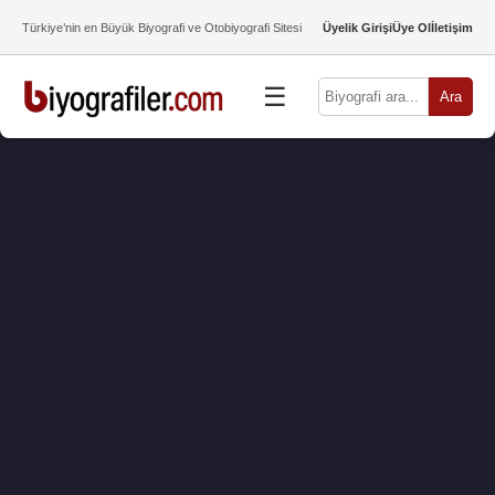
Türkiye’nin en Büyük Biyografi ve Otobiyografi Sitesi
Üyelik Girişi
Üye Ol
İletişim
☰
Ara