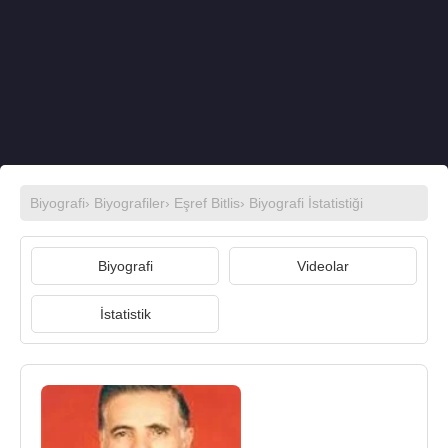
Biyografi
›
Biyografiler
›
Eşref Bitlis
› Biyografi İstatistiği
Biyografi
Videolar
İstatistik