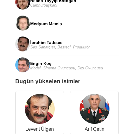
Recep Tayyip Erdoğan
Cumhurbaşkanı
Medyum Memiş
İbrahim Tatlıses
Ses Sanatçısı
,
Besteci
,
Prodüktör
Engin Koç
Model
,
Sinema Oyuncusu
,
Dizi Oyuncusu
Bugün yükselen isimler
Levent Ülgen
Arif Çetin