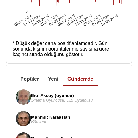
0
08.08.2024
14.10.2024
20.12.2024
25.02.2025
03.05.2025
09.07.2025
15.09.2025
21.11.2025
27.01.2026
04.04.2026
10.06.2026
* Düşük değer daha positif anlamdadır.
Gün
sonunda kişinin görüntülenme sayısına göre
kaçıncı sırada olduğunu gösterir.
Popüler
Yeni
Gündemde
Erol Aksoy (oyuncu)
Sinema Oyuncusu
,
Dizi Oyuncusu
Mahmut Karaaslan
Bürokrat