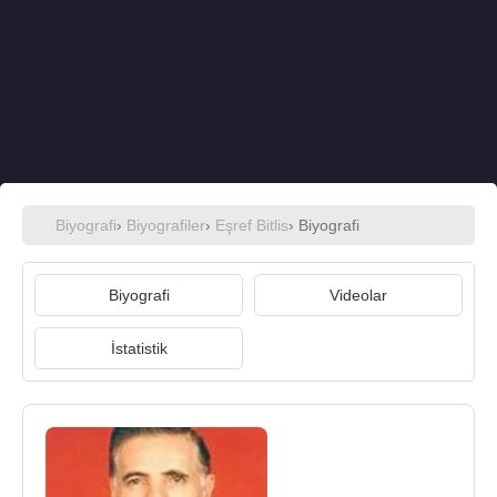
Biyografi
›
Biyografiler
›
Eşref Bitlis
› Biyografi
Biyografi
Videolar
İstatistik