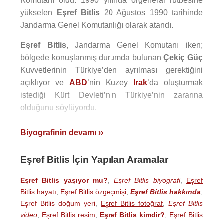
Komutanı oldu. 1990 yılında orgeneral rütbesine
yükselen
Eşref Bitlis
20 Ağustos 1990 tarihinde
Jandarma Genel Komutanlığı olarak atandı.
Eşref Bitlis
, Jandarma Genel Komutanı iken;
bölgede konuşlanmış durumda bulunan
Çekiç Güç
Kuvvetlerinin Türkiye’den ayrılması gerektiğini
açıklıyor ve
ABD
’nin Kuzey
Irak
’da oluşturmak
istediği Kürt Devleti’nin Türkiye’nin zararına
olduğunu söylüyordu.
Eşref Bitlis, 17 Şubat
1993
tarihinde
Ankara
’da
Biyografinin devamı ››
Güvercinlik Havaalanı’ndan
Diyarbakır
’a gitmek
üzere havalanan uçağın düşmesi sonucunda öldü.
Eşref Bitlis İçin Yapılan Aramalar
Yapılan açıklamalarda uçağın buzlanmadan
düştüğü belirtildi, ancak kaza sonuç raporu kimseyi
Eşref Bitlis yaşıyor mu?
,
Eşref Bitlis biyografi
,
Eşref
tatmin etmedi.
Bitlis hayatı
,
Eşref Bitlis özgeçmişi
,
Eşref Bitlis hakkında
,
Eşref Bitlis doğum yeri
,
Eşref Bitlis fotoğraf
,
Eşref Bitlis
17 Şubat 1993 tarihinde kalkıştan 5 dakika sonra
video
,
Eşref Bitlis resim
,
Eşref Bitlis kimdir?
,
Eşref Bitlis
Ankara Yenimahalle Postanesi’nin yakınlarına