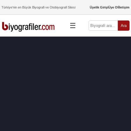
Türkiye’nin en Büyük Biyografi ve Otobiyografi Sitesi
Üyelik Girişi
Üye Ol
İletişim
☰
Ara