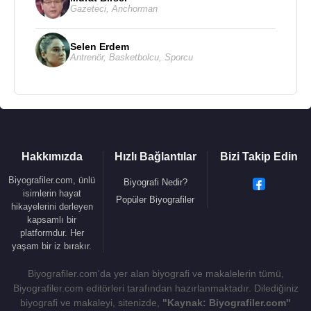
Gazeteci
,
Anchorman
Selen Erdem
Antrenör
,
Basketbolcu
,
Sporcu
Hakkımızda
Hızlı Bağlantılar
Bizi Takip Edin
Biyografiler.com, ünlü
Biyografi Nedir?
isimlerin hayat
Popüler Biyografiler
hikayelerini derleyen
kapsamlı bir
platformdur. Her
yaşam bir iz bırakır.
Biyografiler.com'da yer alan biyografi ve makalelerin tümü,
Biyografiler.com editörleri tarafından hazırlanmaktadır. Dilediğiniz
biyografi ve makaleyi, sitenizde,
"Kaynak: Biyografiler.com"