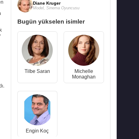
en
Diane Kruger
Model
,
Sinema Oyuncusu
a
Bugün yükselen isimler
k
y
Tilbe Saran
Michelle
Monaghan
ı.
Engin Koç