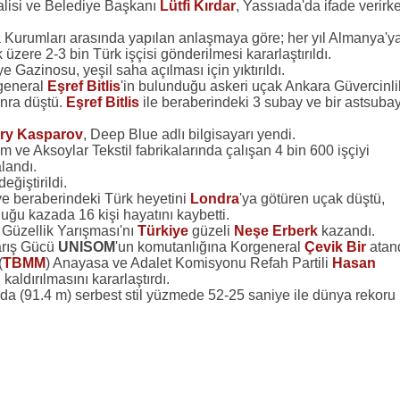
alisi ve Belediye Başkanı
Lütfi Kırdar
, Yassıada'da ifade verirk
a Kurumları arasında yapılan anlaşmaya göre; her yıl Almanya'y
ak üzere 2-3 bin Türk işçisi gönderilmesi kararlaştırıldı.
 Gazinosu, yeşil saha açılması için yıktırıldı.
general
Eşref Bitlis
'in bulunduğu askeri uçak Ankara Güvercinli
nra düştü.
Eşref Bitlis
ile beraberindeki 3 subay ve bir astsuba
ry Kasparov
, Deep Blue adlı bilgisayarı yendi.
im ve Aksoylar Tekstil fabrikalarında çalışan 4 bin 600 işçiyi
landı.
eğiştirildi.
e beraberindeki Türk heyetini
Londra
'ya götüren uçak düştü,
uğu kazada 16 kişi hayatını kaybetti.
Güzellik Yarışması'nı
Türkiye
güzeli
Neşe Erberk
kazandı.
rış Gücü
UNISOM
'un komutanlığına Korgeneral
Çevik Bir
atand
(
TBMM
) Anayasa ve Adalet Komisyonu Refah Partili
Hasan
kaldırılmasını kararlaştırdı.
rda (91.4 m) serbest stil yüzmede 52-25 saniye ile dünya rekoru