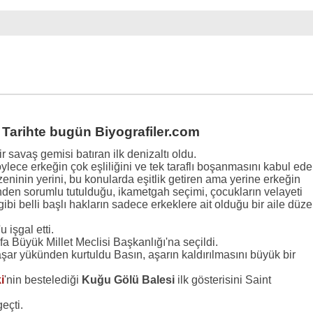
 Tarihte bugün Biyografiler.com
r savaş gemisi batıran ilk denizaltı oldu.
lece erkeğin çok eşliliğini ve tek taraflı boşanmasını kabul ed
eninin yerini, bu konularda eşitlik getiren ama yerine erkeğin
rinden sorumlu tutulduğu, ikametgah seçimi, çocukların velayeti
i belli başlı hakların sadece erkeklere ait olduğu bir aile düze
işgal etti.
efa Büyük Millet Meclisi Başkanlığı'na seçildi.
 aşar yükünden kurtuldu Basın, aşarın kaldırılmasını büyük bir
i
'nin bestelediği
Kuğu Gölü Balesi
ilk gösterisini Saint
eçti.