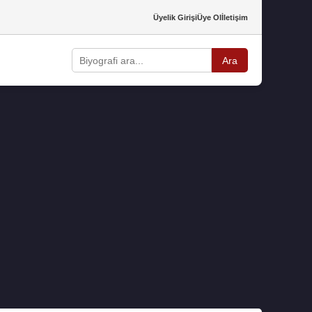
Üyelik Girişi
Üye Ol
İletişim
Ara