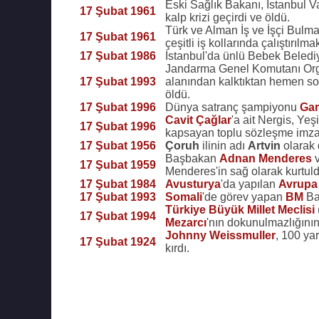
Eski Sağlık Bakanı, İstanbul V
17 Şubat 1961
kalp krizi geçirdi ve öldü.
Türk ve Alman İş ve İşçi Bulm
17 Şubat 1961
çeşitli iş kollarında çalıştırılm
17 Şubat 1986
İstanbul'da ünlü Bebek Belediye
Jandarma Genel Komutanı Or
17 Şubat 1993
alanından kalktıktan hemen so
öldü.
17 Şubat 1996
Dünya satranç şampiyonu
Gar
Cavit Çağlar
'a ait Nergis, Yeş
17 Şubat 1996
kapsayan toplu sözleşme imza
17 Şubat 1956
Çoruh
ilinin adı
Artvin
olarak d
Başbakan
Adnan Menderes
v
17 Şubat 1959
Menderes'in sağ olarak kurtuld
17 Şubat 1984
Avusturya
'da yapılan
Avrupa
17 Şubat 1993
Somali
'de görev yapan
BM
Ba
Türkiye Büyük Millet Meclisi
17 Şubat 1994
Mezarcı
'nın dokunulmazlığının 
Johnny Weissmuller
, 100 ya
17 Şubat 1924
kırdı.