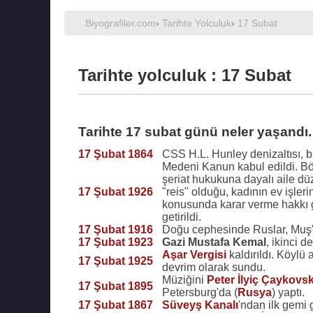
Biyografiler.com
›
Tarihte Yolculuk
›
17 Subat
Tarihte yolculuk : 17 Subat
Tarihte 17 subat günü neler yaşandı.
17 Şubat 1864
CSS H.L. Hunley denizaltısı, bi
Medeni Kanun kabul edildi. Böy
şeriat hukukuna dayalı aile düz
17 Şubat 1926
"reis" olduğu, kadının ev işle
konusunda karar verme hakkı gib
getirildi.
17 Şubat 1916
Doğu cephesinde Ruslar, Muş'u 
17 Şubat 1923
Gazi Mustafa Kemal
, ikinci d
Aşar Vergisi
kaldırıldı. Köylü
17 Şubat 1925
devrim olarak sundu.
Müziğini
Peter İlyiç Çaykovsk
17 Şubat 1895
Petersburg'da (
Rusya
) yaptı.
17 Şubat 1867
Süveyş Kanalı
'ndan ilk gemi g