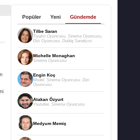
Popüler
Yeni
Gündemde
Tilbe Saran
Tiyatro Oyuncusu
,
Sinema Oyuncusu
,
Dizi Oyuncusu
,
Dublaj Sanatçısı
Michelle Monaghan
Sinema Oyuncusu
en
Engin Koç
Model
,
Sinema Oyuncusu
,
Dizi
Oyuncusu
ni
Atakan Özyurt
Youtuber
,
Sinema Oyuncusu
Medyum Memiş