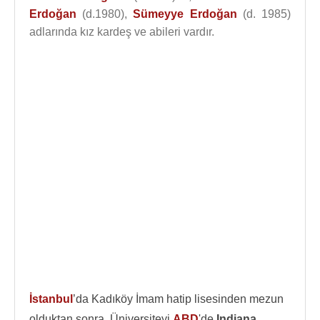
Erdoğan
(d.1980),
Sümeyye Erdoğan
(d. 1985)
adlarında kız kardeş ve abileri vardır.
İstanbul
’da Kadıköy İmam hatip lisesinden mezun
olduktan sonra, Üniversiteyi
ABD
'de
Indiana