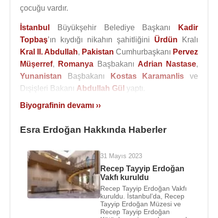
çocuğu vardır.
İstanbul
Büyükşehir Belediye Başkanı
Kadir
Topbaş
’ın kıydığı nikahın şahitliğini
Ürdün
Kralı
Kral II. Abdullah
,
Pakistan
Cumhurbaşkanı
Pervez
Müşerref
,
Romanya
Başbakanı
Adrian Nastase
,
Yunanistan
Başbakanı
Kostas Karamanlis
ve
Dışişleri Bakanı
Abdullah Gül
yaptı.
Biyografinin devamı ››
Başbakan
Recep Tayyip Erdoğan
'ın damadı olan
Çalık Holding Üst Yöneticisi (
CEO
)
Berat Albayrak
Esra Erdoğan Hakkında Haberler
2013 yılı sonu itibari ile görevinden ayrıldı.
31 Ekim 2012 tarihinde yapılan Yeşilay’ın 69.
31 Mayıs 2023
olağan genel kurulu toplantısında 12 kişilik yönetim
Recep Tayyip Erdoğan
kurulu içine Esra Erdoğan (Albayrak) da seçilmiştir.
Vakfı kuruldu
Recep Tayyip Erdoğan Vakfı
kuruldu. İstanbul’da, Recep
Kaynak:Biyografiler.com
Tayyip Erdoğan Müzesi ve
Recep Tayyip Erdoğan