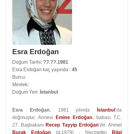
Esra Erdoğan
Doğum Tarihi:
??.??.1981
Esra Erdoğan kaç yaşında :
45
Burcu:
Meslek:
Doğum Yeri:
İstanbul
Esra Erdoğan
, 1981 yılında
İstanbul
’da
doğmuştur. Annesi
Emine Erdoğan
, babası T.C.
27. Başbakanı
Recep Tayyip Erdoğan
’dır. Ahmet
Burak Erdoğan
(d.1979) , Necmettin
Bilal