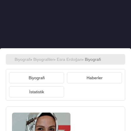
Biyografi
›
Biyografiler
›
Esra Erdoğan
› Biyografi
Biyografi
Haberler
İstatistik