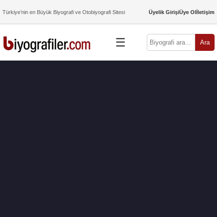
Türkiye’nin en Büyük Biyografi ve Otobiyografi Sitesi
Üyelik Girişi
Üye Ol
İletişim
☰
Ara