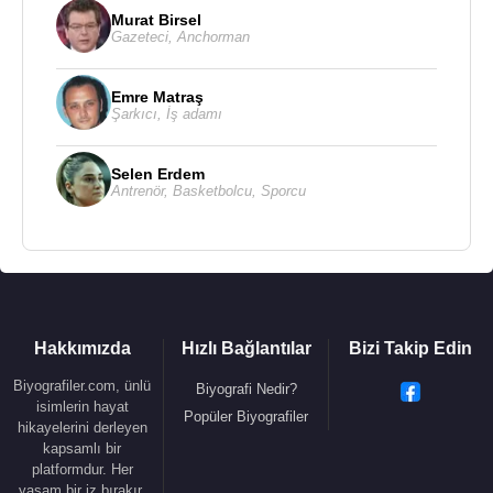
Murat Birsel
Gazeteci
,
Anchorman
Emre Matraş
Şarkıcı
,
İş adamı
Selen Erdem
Antrenör
,
Basketbolcu
,
Sporcu
Hakkımızda
Hızlı Bağlantılar
Bizi Takip Edin
Biyografiler.com, ünlü
Biyografi Nedir?
isimlerin hayat
Popüler Biyografiler
hikayelerini derleyen
kapsamlı bir
platformdur. Her
yaşam bir iz bırakır.