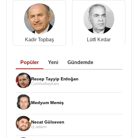
Kadir Topbaş
Lütfi Kırdar
Popüler
Yeni
Gündemde
Recep Tayyip Erdoğan
Cumhurbaşkanı
Medyum Memiş
Necat Gülseven
İş adamı