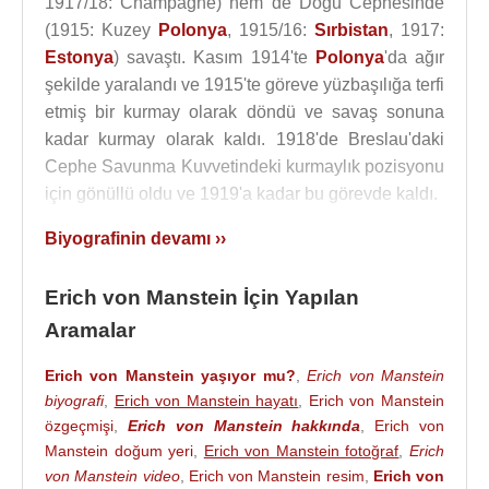
1917/18: Champagne) hem de Doğu Cephesinde
(1915: Kuzey
Polonya
, 1915/16:
Sırbistan
, 1917:
Estonya
) savaştı. Kasım 1914'te
Polonya
'da ağır
şekilde yaralandı ve 1915'te göreve yüzbaşılığa terfi
etmiş bir kurmay olarak döndü ve savaş sonuna
kadar kurmay olarak kaldı. 1918'de Breslau'daki
Cephe Savunma Kuvvetindeki kurmaylık pozisyonu
için gönüllü oldu ve 1919'a kadar bu görevde kaldı.
Erich von Manstein
,
Birinci Dünya Savaşı
'ndan
Biyografinin devamı ››
sonra orduda kaldı ve 1919 yılında
Versay
Antlaşması
ile 100.000 askerle sınırlandırılan
Erich von Manstein İçin Yapılan
Weimar Cumhuriyeti
'nin kara kuvvetlerinin
Aramalar
(Reichsheer) yapılandırılmasında görev aldı. 1920
yılında Bölük komutanlığına, 1922 yılında Tabur
Erich von Manstein yaşıyor mu?
,
Erich von Manstein
komutanlığına atandı. 1927 yılında Binbaşılığa terfi
biyografi
,
Erich von Manstein hayatı
,
Erich von Manstein
özgeçmişi
,
Erich von Manstein hakkında
,
Erich von
ederek Genelkurmay'a katıldı ve diğer ülkelerin
Manstein doğum yeri
,
Erich von Manstein fotoğraf
,
Erich
ordularını incelemek üzere gezilere katıldı.
Nazi
von Manstein video
,
Erich von Manstein resim
,
Erich von
Partisi 1933 yılında iktidara gelerek Weimar