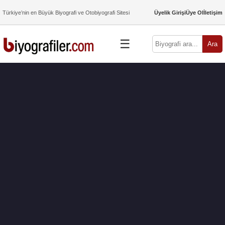
Türkiye’nin en Büyük Biyografi ve Otobiyografi Sitesi
Üyelik Girişi
Üye Ol
İletişim
☰
Ara