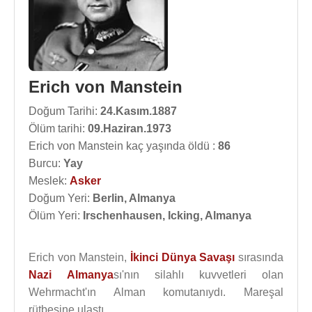
Erich von Manstein
Doğum Tarihi:
24.Kasım.1887
Ölüm tarihi:
09.Haziran.1973
Erich von Manstein kaç yaşında öldü :
86
Burcu:
Yay
Meslek:
Asker
Doğum Yeri:
Berlin, Almanya
Ölüm Yeri:
Irschenhausen, Icking, Almanya
Erich von Manstein,
İkinci Dünya Savaşı
sırasında
Nazi
Almanya
sı'nın silahlı kuvvetleri olan
Wehrmacht'ın Alman komutanıydı. Mareşal
rütbesine ulaştı.