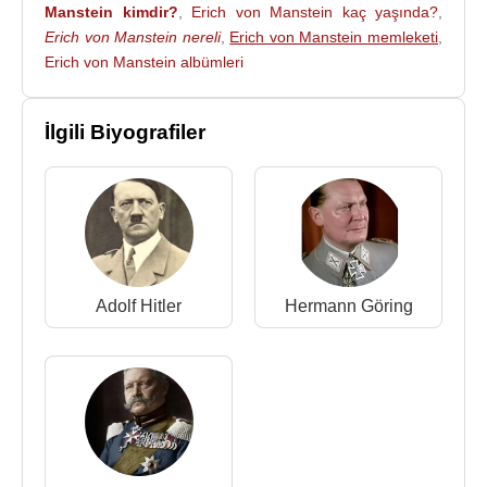
Manstein kimdir?
,
Erich von Manstein kaç yaşında?
,
dönemine son verdi. Amaçlarından biri de
Versay
Erich von Manstein nereli
,
Erich von Manstein memleketi
,
Antlaşması
'nı yok sayarak geniş çaplı bir
Erich von Manstein albümleri
silahlanma başlatmak ve ordunun genişletilmesiydi.
Erich von Manstein
, 1 Temmuz 1935 tarihinde
İlgili Biyografiler
Alman Yüksek Komutasının bir parçası olarak
Genelkurmay Harekât Dairesi Başkanlığına
getirildi. Bu dönemde, Sturmgeschützlerin (kısaca:
StuG; kundağı motorlu top) geliştirilmesini önerdi.
Bu silahlar, saldırı sırasında piyadeye ağır ateş
desteği sağlayarak tank birliklerini bu lüzumsuz
Adolf Hitler
Hermann Göring
işten kurtaracaktı. Bu fikrin ürünü olan StuG serisi
İkinci Dünya Savaşı
'nda
Almanya
'nın en başarılı
ve uygun maliyetli silahı oldu.
1 Ekim 1936 tarihinde terfi ederek Genelkurmay
Başkanı General
Ludwig Beck
'in altında
Genelkurmay Başkan Vekili (Oberquartermeister I)