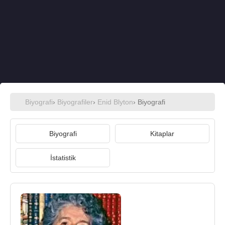
Biyografi
›
Biyografiler
›
Enid Blyton
› Biyografi
Biyografi
Kitaplar
İstatistik