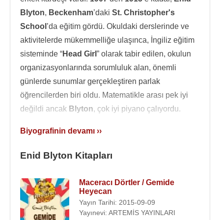
Blyton
,
Beckenham
’daki
St. Christopher's
School
’da eğitim gördü. Okuldaki derslerinde ve
aktivitelerde mükemmelliğe ulaşınca, İngiliz eğitim
sisteminde “
Head Girl
” olarak tabir edilen, okulun
organizasyonlarında sorumluluk alan, önemli
günlerde sunumlar gerçekleştiren parlak
öğrencilerden biri oldu. Matematikle arası pek iyi
değildi ancak
Blyton
, çok iyi piyano çalıyordu.
Liseyi bitirdikten sonra öğretmen olmaya karar
Biyografinin devamı ››
verdi. Ancak üniversitedeyken, müzik çalışmalarını
bıraktı. Boş zamanlarında yazmaya başladı ve
Enid Blyton Kitapları
çocuklar için kaleme aldığı ilk kitabı
Child
Whispers
,
1922
’de yayınlandı.
Maceracı Dörtler / Gemide
Heyecan
28 Ağustos
1924
'te
Hugh Alexander Pollock
’la
Yayın Tarihi: 2015-09-09
dünya evine girdi. Eşi,
George Newnes
’in
Yayınevi: ARTEMİS YAYINLARI