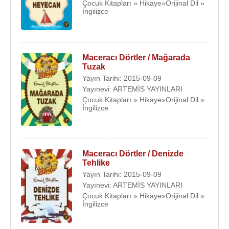
yayıncılık şirketinde editör olarak çalışıyordu. Aynı
Çocuk Kitapları » Hikaye»Orijinal Dil »
İngilizce
yıl, eşinin yayınevinden iki kitabı çıktı. Çiftin
Gillian
Mary Baverstock
ve
Imogen Mary Smallwood
adlarında 2 kız çocukları oldu.
Maceracı Dörtler / Mağarada
Çocuk şiirlerinden oluşan ilk kitabı 1924 yılında
Tuzak
yayınlandı. Eserleri daha ilk yıllardan itibaren
Yayın Tarihi: 2015-09-09
tartışma konusu oldu. 700'e yakın kitabı yayınlandı.
Yayınevi: ARTEMİS YAYINLARI
Çocuk Kitapları » Hikaye»Orijinal Dil »
Bunlardan 200'den çoğu halen basılmaktadır.
İngilizce
Sadece Yaramaz Kızlar kitabı 11 milyondan fazla
sattı.
1930
’ların ortalarında
Blyton
, ruhani bir sorgulama
Maceracı Dörtler / Denizde
yaşadı.
Katolik
mezhebini oldukça katı bulduğu için
Tehlike
kiliseye daha az gitmeye başladı.
Yayın Tarihi: 2015-09-09
Yayınevi: ARTEMİS YAYINLARI
Eşi Hugh Alexander Pollock’la
1939
yılında,
Çocuk Kitapları » Hikaye»Orijinal Dil »
İngilizce
evlilikleriyle ilgili problem yaşamaya başladılar.
Blyton’ın
1941
’de karşılaştığı
Kenneth Fraser