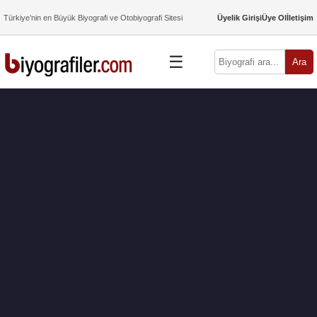
Türkiye’nin en Büyük Biyografi ve Otobiyografi Sitesi
Üyelik Girişi
Üye Ol
İletişim
☰
Ara