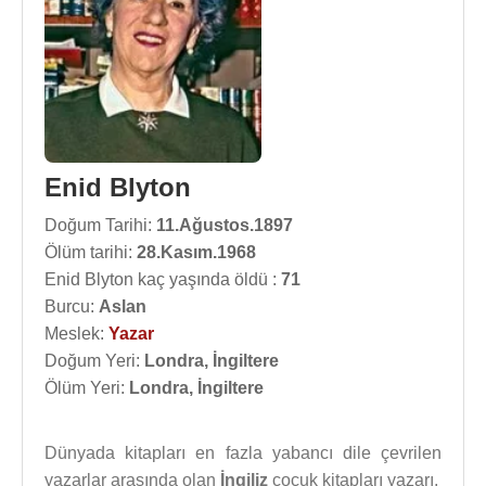
Enid Blyton
Doğum Tarihi:
11.Ağustos.1897
Ölüm tarihi:
28.Kasım.1968
Enid Blyton kaç yaşında öldü :
71
Burcu:
Aslan
Meslek:
Yazar
Doğum Yeri:
Londra, İngiltere
Ölüm Yeri:
Londra, İngiltere
Dünyada kitapları en fazla yabancı dile çevrilen
yazarlar arasında olan
İngiliz
çocuk kitapları yazarı.