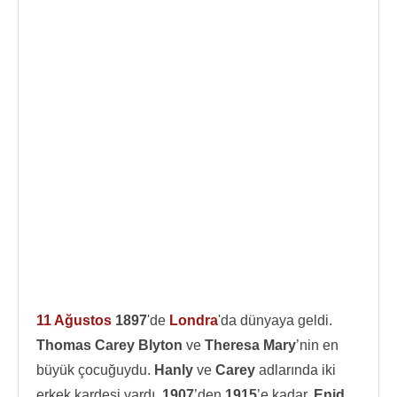
11 Ağustos
1897
'de
Londra
'da dünyaya geldi.
Thomas Carey Blyton
ve
Theresa Mary
’nin en
büyük çocuğuydu.
Hanly
ve
Carey
adlarında iki
erkek kardeşi vardı.
1907
’den
1915
’e kadar,
Enid