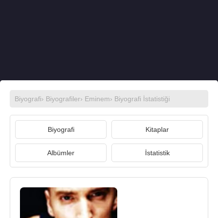
Biyografi
›
Biyografiler
›
Eminem
› Biyografi İstatistiği
Biyografi
Kitaplar
Albümler
İstatistik