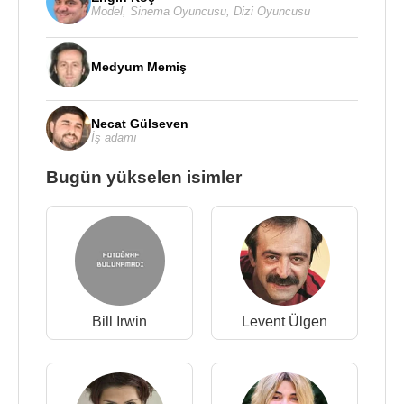
Model
,
Sinema Oyuncusu
,
Dizi Oyuncusu
Medyum Memiş
Necat Gülseven
İş adamı
Bugün yükselen isimler
Bill Irwin
Levent Ülgen