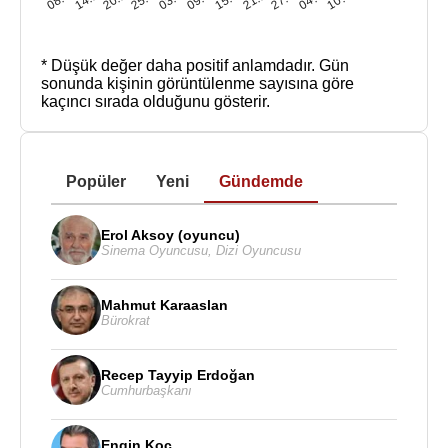
* Düşük değer daha positif anlamdadır.
Gün
sonunda kişinin görüntülenme sayısına göre
kaçıncı sırada olduğunu gösterir.
Popüler
Yeni
Gündemde
Erol Aksoy (oyuncu)
Sinema Oyuncusu
,
Dizi Oyuncusu
Mahmut Karaaslan
Bürokrat
Recep Tayyip Erdoğan
Cumhurbaşkanı
Engin Koç