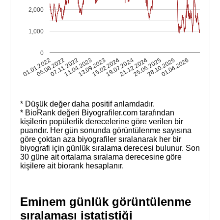
2,000
1,000
0
01.01.2022
05.06.2022
07.11.2022
11.04.2023
13.09.2023
15.02.2024
19.07.2024
21.12.2024
25.05.2025
28.10.2025
01.04.2026
* Düşük değer daha positif anlamdadır.
* BioRank değeri Biyografiler.com tarafından
kişilerin popülerlik derecelerine göre verilen bir
puandır. Her gün sonunda görüntülenme sayısına
göre çoktan aza biyografiler sıralanarak her bir
biyografi için günlük sıralama derecesi bulunur. Son
30 güne ait ortalama sıralama derecesine göre
kişilere ait biorank hesaplanır.
Eminem günlük görüntülenme
sıralaması istatistiği