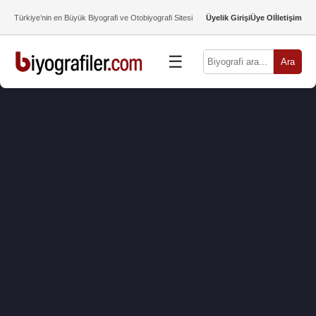
Türkiye’nin en Büyük Biyografi ve Otobiyografi Sitesi
Üyelik Girişi
Üye Ol
İletişim
☰
Ara