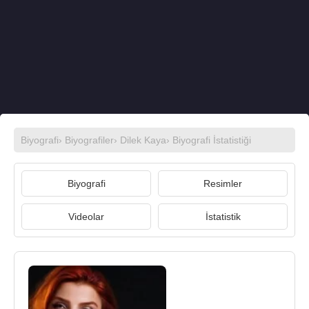
Biyografi
›
Biyografiler
›
Dilek Kaya
› Biyografi İstatistiği
Biyografi
Resimler
Videolar
İstatistik