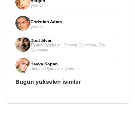
Bergen
Şarkıcı
Christian Adam
Şarkıcı
Dost Elver
Tiyatro Oyuncusu
,
Sinema Oyuncusu
,
Dizi
Oyuncusu
Havva Kopan
Sinema Oyuncusu
,
Şarkıcı
Bugün yükselen isimler