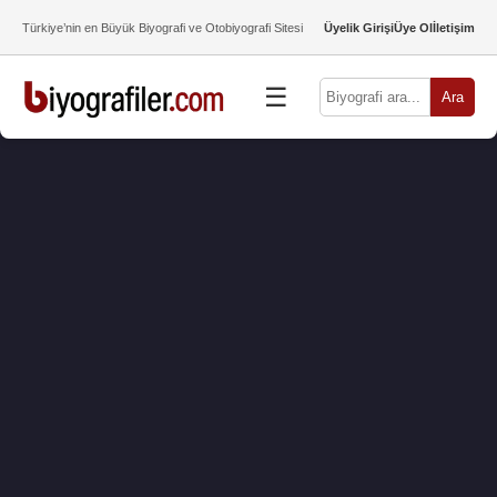
Türkiye’nin en Büyük Biyografi ve Otobiyografi Sitesi
Üyelik Girişi
Üye Ol
İletişim
☰
Ara