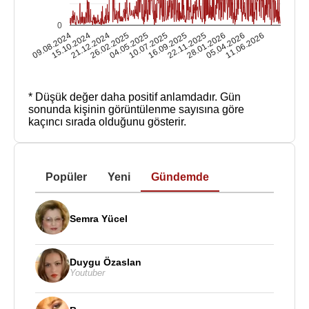
0
09.08.2024
15.10.2024
21.12.2024
26.02.2025
04.05.2025
10.07.2025
16.09.2025
22.11.2025
28.01.2026
05.04.2026
11.06.2026
* Düşük değer daha positif anlamdadır.
Gün
sonunda kişinin görüntülenme sayısına göre
kaçıncı sırada olduğunu gösterir.
Popüler
Yeni
Gündemde
Semra Yücel
Duygu Özaslan
Youtuber