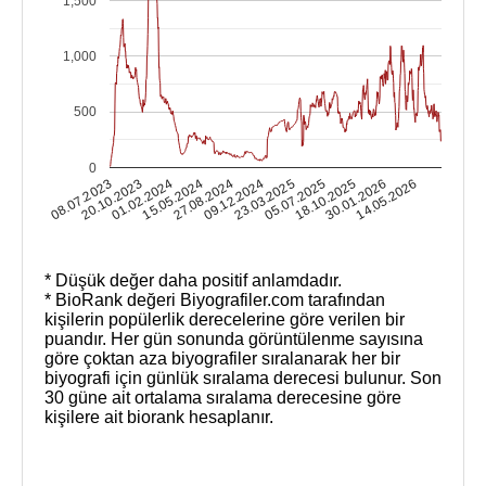
1,500
1,000
500
0
08.07.2023
14.05.2026
05.07.2025
27.08.2024
20.10.2023
18.10.2025
09.12.2024
01.02.2024
30.01.2026
23.03.2025
15.05.2024
* Düşük değer daha positif anlamdadır.
* BioRank değeri Biyografiler.com tarafından
kişilerin popülerlik derecelerine göre verilen bir
puandır. Her gün sonunda görüntülenme sayısına
göre çoktan aza biyografiler sıralanarak her bir
biyografi için günlük sıralama derecesi bulunur. Son
30 güne ait ortalama sıralama derecesine göre
kişilere ait biorank hesaplanır.