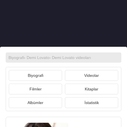
Biyografi
›
Demi Lovato
›
Demi Lovato videoları
Biyografi
Videolar
Filmler
Kitaplar
Albümler
İstatistik