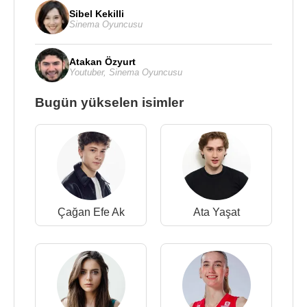
Sibel Kekilli
Sinema Oyuncusu
Atakan Özyurt
Youtuber
,
Sinema Oyuncusu
Bugün yükselen isimler
Çağan Efe Ak
Ata Yaşat