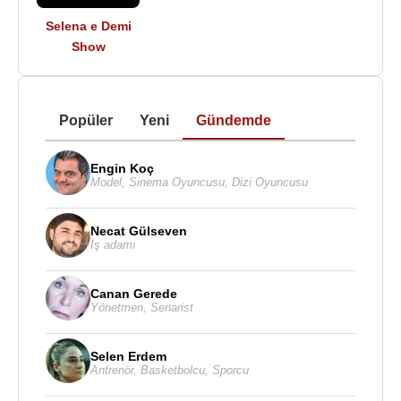
Selena e Demi
Show
Popüler
Yeni
Gündemde
Engin Koç
Model
,
Sinema Oyuncusu
,
Dizi Oyuncusu
Necat Gülseven
İş adamı
Canan Gerede
Yönetmen
,
Senarist
Selen Erdem
Antrenör
,
Basketbolcu
,
Sporcu