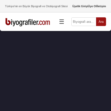
Türkiye’nin en Büyük Biyografi ve Otobiyografi Sitesi
Üyelik Girişi
Üye Ol
İletişim
☰
Ara