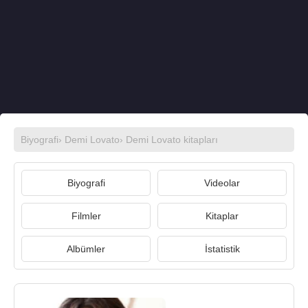
Biyografi
›
Demi Lovato
›
Demi Lovato kitapları
Biyografi
Videolar
Filmler
Kitaplar
Albümler
İstatistik