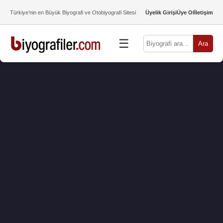
Türkiye’nin en Büyük Biyografi ve Otobiyografi Sitesi
Üyelik Girişi
Üye Ol
İletişim
☰
Ara