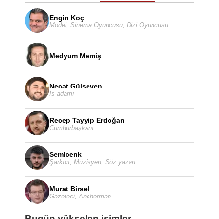
Engin Koç
Model
,
Sinema Oyuncusu
,
Dizi Oyuncusu
Medyum Memiş
Necat Gülseven
İş adamı
Recep Tayyip Erdoğan
Cumhurbaşkanı
Semicenk
Şarkıcı
,
Müzisyen
,
Söz yazarı
Murat Birsel
Gazeteci
,
Anchorman
Bugün yükselen isimler