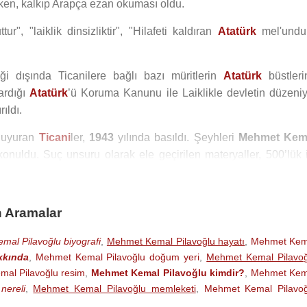
ırken, kalkıp Arapça ezan okuması oldu.
, "laiklik dinsizliktir", "Hilafeti kaldıran
Atatürk
mel'undur
i dışında Ticanilere bağlı bazı müritlerin
Atatürk
büstleri
kardığı
Atatürk
’ü Koruma Kanunu ile Laiklikle devletin düzeniy
ıldı.
 duyuran
Ticani
ler,
1943
yılında basıldı. Şeyhleri
Mehmet Kem
nuldu. Suç unsuru olarak ele geçirilen materyaller, 500’lük i
te, sabah ve akşam 2 defa 100 estağfurullah, 100 la ilahe illall
halde La ilahe illallah veya ‘Allah’ denileceği gibi ibareler y
n Aramalar
amber ahlakı yolumuz, Kuranı Kerim düsturumuz, her şeyi ond
al Pilavoğlu biyografi
,
Mehmet Kemal Pilavoğlu hayatı
,
Mehmet Kem
emiz yoktur. Hakkımızda ne kadar ceza verilirse, inancımızd
kkında
,
Mehmet Kemal Pilavoğlu doğum yeri
,
Mehmet Kemal Pilavoğ
voğlu
’nun deli olup olmadığının anlaşılması için üç hafta ak
al Pilavoğlu resim
,
Mehmet Kemal Pilavoğlu kimdir?
,
Mehmet Kem
ının yerinde olduğu tespit edilip, tekrar cezaevine gönderildi.
nereli
,
Mehmet Kemal Pilavoğlu memleketi
,
Mehmet Kemal Pilavoğ