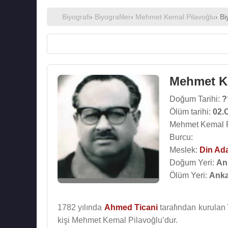
Biyografi
›
Biyografiler
›
Mehmet Kemal Pilavoğlu
› Bi
Mehmet K
Doğum Tarihi:
?
Ölüm tarihi:
02.
Mehmet Kemal Pi
Burcu:
Meslek:
Din Ad
Doğum Yeri:
An
Ölüm Yeri:
Anka
1782 yılında
Ahmed Ticani
tarafından kurulan
kişi Mehmet Kemal Pilavoğlu’dur.