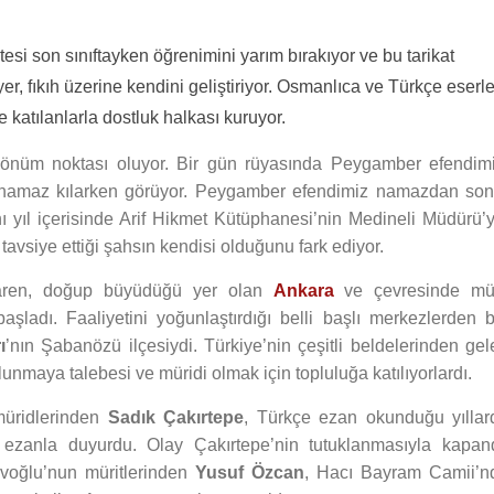
si son sınıftayken öğrenimini yarım bırakıyor ve bu tarikat
yer, fıkıh üzerine kendini geliştiriyor. Osmanlıca ve Türkçe eserle
 katılanlarla dostluk halkası kuruyor.
dönüm noktası oluyor. Bir gün rüyasında Peygamber efendimi
e namaz kılarken görüyor. Peygamber efendimiz namazdan son
nı yıl içerisinde Arif Hikmet Kütüphanesi’nin Medineli Müdürü’y
avsiye ettiği şahsın kendisi olduğunu fark ediyor.
ibaren, doğup büyüdüğü yer olan
Ankara
ve çevresinde mür
aşladı. Faaliyetini yoğunlaştırdığı belli başlı merkezlerden bi
ı
’nın Şabanözü ilçesiydi. Türkiye’nin çeşitli beldelerinden gel
unmaya talebesi ve müridi olmak için topluluğa katılıyorlardı.
 müridlerinden
Sadık Çakırtepe
, Türkçe ezan okunduğu yıllar
 ezanla duyurdu. Olay Çakırtepe’nin tutuklanmasıyla kapand
lavoğlu’nun müritlerinden
Yusuf Özcan
, Hacı Bayram Camii’n