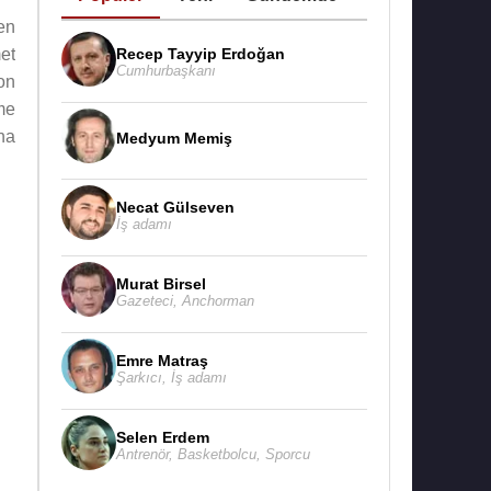
en
Recep Tayyip Erdoğan
et
Cumhurbaşkanı
on
me
na
Medyum Memiş
Necat Gülseven
İş adamı
Murat Birsel
Gazeteci
,
Anchorman
Emre Matraş
Şarkıcı
,
İş adamı
Selen Erdem
Antrenör
,
Basketbolcu
,
Sporcu