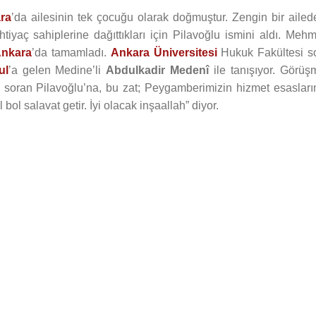
ra
’da ailesinin tek çocuğu olarak doğmuştur. Zengin bir ailed
tiyaç sahiplerine dağıttıkları için Pilavoğlu ismini aldı. Mehm
nkara
’da tamamladı.
Ankara Üniversitesi
Hukuk Fakültesi s
ul
’a gelen Medine’li
Abdulkadir Medenî
ile tanışıyor. Görüş
iye soran Pilavoğlu’na, bu zat; Peygamberimizin hizmet esasları
l bol salavat getir. İyi olacak inşaallah” diyor.