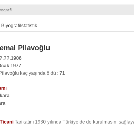
yografi
Biyografi
İstatistik
emal Pilavoğlu
?.??.1906
Ocak.1977
lavoğlu kaç yaşında öldü :
71
amı
kara
ra
Ticani
Tarikatını 1930 yılında Türkiye’de de kurulmasını sağlay