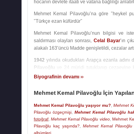
hocanın devlete itaati ve vatana bağlılığı anlat
Mehmet Kemal Pilavoğlu’na göre "heykel puttur"
"Türkçe ezan küfürdür"
Mehmet Kemal Pilavoğlu’nun bilgisi ve isteğ
saldırması olayları sonrası,
Celal Bayar
’ın çı
alakalı 163’üncü Madde genişletildi, cezalar artır
1942
yılında okudukları Arapça ezanla adını
Pilavoğlu
ve 24 müridi tutuklanıp cezaevine ko
tespih, 23 maddelik esasat ele geçirildi. Esasat
Biyografinin devamı ››
100 salavat söylenip, 1000 veya 1600 kez toplu 
alıyordu.
Mehmet Kemal Pilavoğlu İçin Yapıla
Mehmet Kemal Pilavoğlu
, ifadesinde, “Peyg
Mehmet Kemal Pilavoğlu yaşıyor mu?
,
Mehmet Kem
alır ona göre hareket ederiz. Siyasi bir gay
Pilavoğlu özgeçmişi
,
Mehmet Kemal Pilavoğlu ha
vazgeçmeyiz,” demiştir.
Mehmet Kemal Pila
fotoğraf
,
Mehmet Kemal Pilavoğlu video
,
Mehmet Kem
hastanesinde kontrollerden geçirildi. Akıl sağlığ
Pilavoğlu kaç yaşında?
,
Mehmet Kemal Pilavoğlu 
albümleri