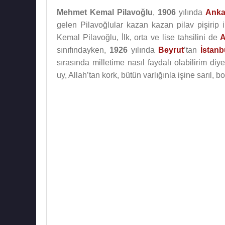
Mehmet Kemal Pilavoğlu
,
1906
yılında
Anka
gelen Pilavoğlular kazan kazan pilav pişirip ih
Kemal Pilavoğlu, İlk, orta ve lise tahsilini de
A
sınıfındayken,
1926
yılında
Beyrut
’tan
İstanb
sırasında milletime nasıl faydalı olabilirim d
uy, Allah’tan kork, bütün varlığınla işine sarıl, bo