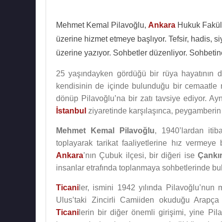
Mehmet Kemal Pilavoğlu,
Ankara
Hukuk Fakülte
üzerine hizmet etmeye başlıyor. Tefsir, hadis, si
üzerine yazıyor. Sohbetler düzenliyor. Sohbetine
25 yaşındayken gördüğü bir rüya hayatının 
kendisinin de içinde bulunduğu bir cemaatl
dönüp Pilavoğlu’na bir zatı tavsiye ediyor. Ay
İstanbul
ziyaretinde karşılaşınca, peygamberin t
Mehmet Kemal Pilavoğlu
, 1940’lardan it
toplayarak tarikat faaliyetlerine hız vermeye b
Ankara
’nın Çubuk ilçesi, bir diğeri ise
Çankır
insanlar etrafında toplanmaya sohbetlerinde bul
Ticani
ler, ismini 1942 yılında Pilavoğlu’nun
Ulus’taki Zincirli Camiiden okuduğu Arapça
Ticani
lerin bir diğer önemli girişimi, yine Pi