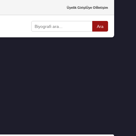
Üyelik Girişi
Üye Ol
İletişim
Ara