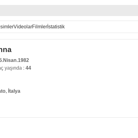
simler
Videolar
Filmler
İstatistik
nna
5.Nisan.1982
ç yaşında :
44
to, İtalya