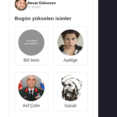
Necat Gülseven
İş adamı
Bugün yükselen isimler
Bill Irwin
Aydilge
Arif Çetin
Gazali