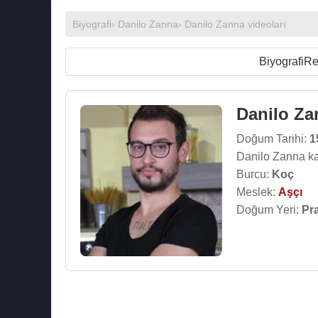
Biyografi
›
Danilo Zanna
›
Danilo Zanna videoları
Biyografi
Re
Danilo Za
Doğum Tarihi:
1
Danilo Zanna ka
Burcu:
Koç
Meslek:
Aşçı
Doğum Yeri:
Pra