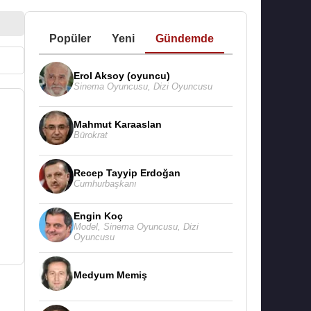
Popüler
Yeni
Gündemde
Erol Aksoy (oyuncu)
Sinema Oyuncusu
,
Dizi Oyuncusu
Mahmut Karaaslan
Bürokrat
Recep Tayyip Erdoğan
Cumhurbaşkanı
Engin Koç
Model
,
Sinema Oyuncusu
,
Dizi
Oyuncusu
Medyum Memiş