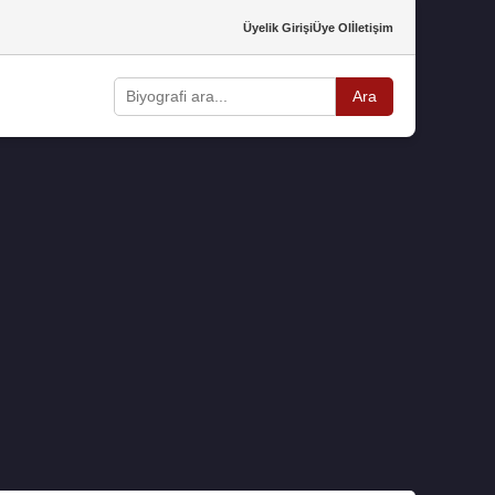
Üyelik Girişi
Üye Ol
İletişim
Ara