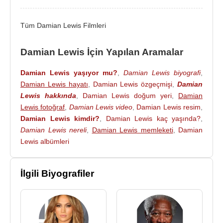
2016 - Hain/Our Kind of Traitor (Hector) (Sinema
Filmi)
Tüm Damian Lewis Filmleri
2015 - Çöl Kraliçesi /
Queen of the Desert
(Charles
Doughty-Wylie) (Sinema Filmi)
Damian Lewis İçin Yapılan Aramalar
2015 - Wolf Hall (Henry VIII) (TV Dizisi)
2015 - Bill (Sir Richard Hawkins) (Sinema Filmi)
Damian Lewis yaşıyor mu?
,
Damian Lewis biyografi
,
2015 - American Buffalo (Don Dubrow) (Sinema
Damian Lewis hayatı
,
Damian Lewis özgeçmişi
,
Damian
Filmi)
Lewis hakkında
,
Damian Lewis doğum yeri
,
Damian
2014 - The Silent Storm (Balor McNeil ) (Sinema
Lewis fotoğraf
,
Damian Lewis video
,
Damian Lewis resim
,
Filmi)
Damian Lewis kimdir?
,
Damian Lewis kaç yaşında?
,
2013 - Romeo And Juliet (Lord Capulet) (Sinema
Damian Lewis nereli
,
Damian Lewis memleketi
,
Damian
Filmi)
Lewis albümleri
2012 - The Sweeney (DCI Frank Haskins ) (Sinema
Filmi)
İlgili Biyografiler
2011 - 2015 - Homeland (Nicholas Brody) (TV
Dizisi)
2011 - Ekselânsları (Boremont) (Sinema Filmi)
2011 - Stolen (Anthony Carter) (TV Dizisi)