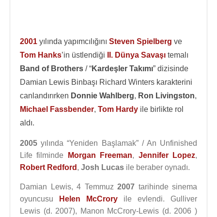
2001
yılında yapımcılığını
Steven Spielberg
ve
Tom Hanks
’in üstlendiği
II. Dünya Savaşı
temalı
Band of Brothers
/ “
Kardeşler Takımı
” dizisinde
Damian Lewis Binbaşı Richard Winters karakterini
canlandırırken
Donnie Wahlberg
,
Ron Livingston
,
Michael Fassbender
,
Tom Hardy
ile birlikte rol
aldı.
2005
yılında “Yeniden Başlamak” / An Unfinished
Life filminde
Morgan Freeman
,
Jennifer Lopez
,
Robert Redford
,
Josh Lucas
ile beraber oynadı.
Damian Lewis, 4 Temmuz
2007
tarihinde sinema
oyuncusu
Helen McCrory
ile evlendi. Gulliver
Lewis (d. 2007), Manon McCrory-Lewis (d. 2006 )