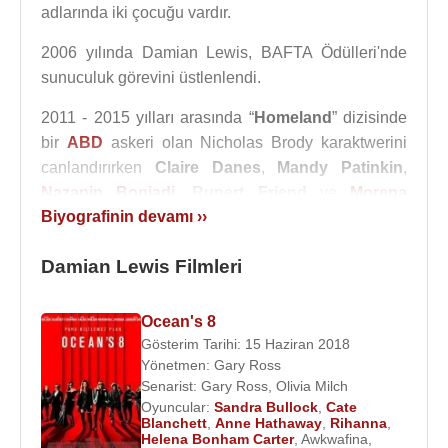
adlarında iki çocuğu vardır.
2006 yılında Damian Lewis, BAFTA Ödülleri'nde
sunuculuk görevini üstlenlendi.
2011 - 2015 yılları arasında “
Homeland
” dizisinde
bir
ABD
askeri olan Nicholas Brody karaktwerini
canlandırırken
Claire Danes
,
Mandy Patinkin
,
Nazanin Boniadi
,
Rupert Friend
ve
Morena
Biyografinin devamı ››
Baccarin
gibi oyuncularla beraber oynadı.
2015
yılında yönetmenliğini
Werner Herzog
’ın
Damian Lewis Filmleri
yaptığı “
Çöl Kraliçesi
/
Queen of the Desert
” adlı
filmde
Robert Pattinson
,
Nicole Kidman
,
James
Ocean's 8
Franco
,
Damian Lewis
,
Mark Lewis Jones
birlikte
Gösterim Tarihi: 15 Haziran 2018
rol almışlardır.
Yönetmen:
Gary Ross
Senarist:
Gary Ross
,
Olivia Milch
Ödülleri
:
Oyuncular:
Sandra Bullock
,
Cate
2012 - 64. Emmy Ödülleri - En İyi Erkek Oyuncu
Blanchett
,
Anne Hathaway
,
Rihanna
,
Helena Bonham Carter
,
Awkwafina
,
(dram) (Homeland)