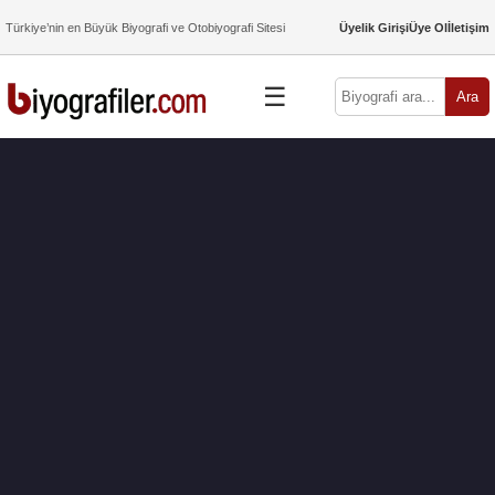
Türkiye’nin en Büyük Biyografi ve Otobiyografi Sitesi
Üyelik Girişi
Üye Ol
İletişim
☰
Ara