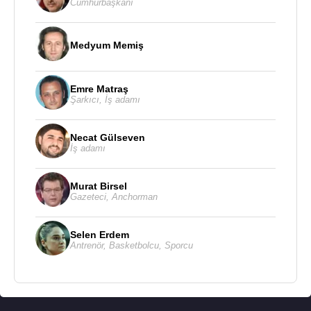
Cumhurbaşkanı
1993 - Micky Love (Clive) (TV Dizisi)
Medyum Memiş
Kaynak:Biyografiler.com
Emre Matraş
Şarkıcı
,
İş adamı
Necat Gülseven
İş adamı
Murat Birsel
Gazeteci
,
Anchorman
Selen Erdem
Antrenör
,
Basketbolcu
,
Sporcu