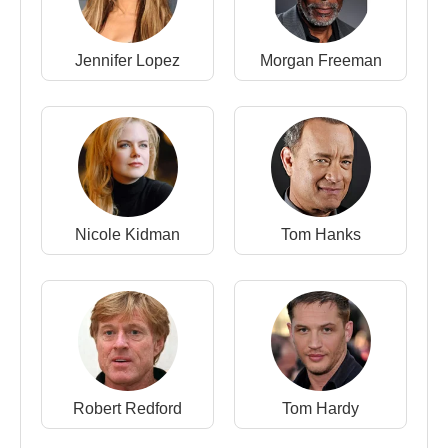
2011 - Babam İçin (Gareth) (Sinema Filmi)
2008 - The Escapist (Rizza) (Sinema Filmi)
2008 - The Baker (Milo) (Sinema Filmi)
Jennifer Lopez
Morgan Freeman
2007 - 2009 - Life (Charlie Crews) (TV Dizisi)
2006 - Şimşekkıran (Yassen Gregorovich) (Sinema
Filmi)
2006 - The Situation (Dan Murphy) (Sinema Filmi)
2006 - Have I Got News for You (Konuk oyuncu)
(TV Dizisi)
2005 - Yeniden Başlamak (Gary Winston) (Sinema
Nicole Kidman
Tom Hanks
Filmi)
2005 - Much Ado About Nothing (Benedick) (TV
Dizisi)
2005 - Friends and Crocodiles (Paul) (TV Dizisi)
2005 - Chromophobia (Marcus Aylesbury) (Sinema
Filmi)
2005 - Colditz (Onb./Tğm. Nicholas McGrade) (TV
Robert Redford
Tom Hardy
Dizisi)