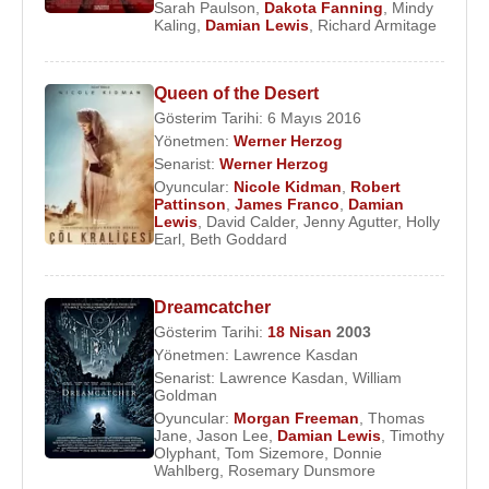
Sarah Paulson
,
Dakota Fanning
,
Mindy
Kaling
,
Damian Lewis
,
Richard Armitage
2013 - 70. Altın Küre Ödülleri - En İyi Erkek Oyuncu
- Drama (Homeland)
Queen of the Desert
Filmleri ve Dizileri
:
Gösterim Tarihi: 6 Mayıs 2016
Yapımcı
:
Yönetmen:
Werner Herzog
2008 - The Baker(Sinema Filmi)
Senarist:
Werner Herzog
Oyuncular:
Nicole Kidman
,
Robert
Oyuncu
:
Pattinson
,
James Franco
,
Damian
Lewis
,
David Calder
,
Jenny Agutter
,
Holly
2022 - A Spy Among Friends (TV Dizisi)
Earl
,
Beth Goddard
2020 - Dream Horse (Howard Davies) (Sinema
Filmi)
2019 - Run This Town (Rob Ford) (Sinema Filmi)
Dreamcatcher
2019 - Bir Zamanlar Hollywood'da (
Gösterim Tarihi:
18 Nisan
2003
Steve
Yönetmen:
Lawrence Kasdan
McQueen
) (Sinema Filmi)
Senarist:
Lawrence Kasdan
,
William
2018 -
Ocean s 8
(Debbie'nin eski sevgilisi)
Goldman
(Sinema Filmi)
Oyuncular:
Morgan Freeman
,
Thomas
Jane
,
Jason Lee
,
Damian Lewis
,
Timothy
2016 - 2021 - Billions (Bobby Axelrod) (Sinema
Olyphant
,
Tom Sizemore
,
Donnie
Filmi)
Wahlberg
,
Rosemary Dunsmore