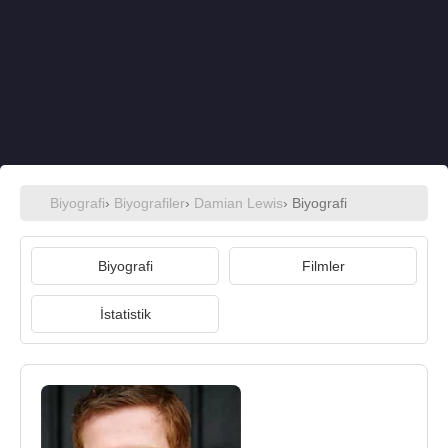
Biyografi
›
Biyografiler
›
Damian Lewis
› Biyografi
Biyografi
Filmler
İstatistik