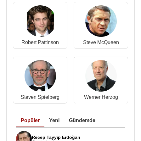
2004 - Keane (William Keane) (Sinema Filmi)
2004 - Gelinler (Norman Harris) (Sinema Filmi)
2003 -
Dreamcatcher
/ Düş Kapanı (Jonesy)
(Sinema Filmi)
2002 - Jeffrey Archer: The Truth (Jeffrey Archer) (TV
Robert Pattinson
Steve McQueen
Dizisi)
2002 - 2003 - The Forsyte Saga (Soames Forsyte)
(TV Dizisi)
2001 - Band of Brothers / Kardeşler Takımı (Binbaşı
Richard Winters) (TV Dizisi)
2000 - Hearts and Bones (Mark Rose) (TV Dizisi)
2000 - Life Force (Kurt Glemser) (TV Dizisi)
Steven Spielberg
Werner Herzog
1999 - Warriors (Tğm. Neil Loughrey) (TV Dizisi)
1997 - Robinson Crusoe (Patrick) (Sinema Filmi)
1996 - "Deep Waters" in A Touch of Frost (Adam
Popüler
Yeni
Gündemde
Weston) (TV Dizisi)
1995 - Hickory Dickory Dock" in Agatha Christie :
Poirot (Leonard Bateson) (TV Dizisi)
Recep Tayyip Erdoğan