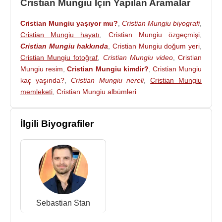
Cristian Mungiu İçin Yapılan Aramalar
Palmiye kazanarak
Cristian Mungiu
’nun festival
tarihindeki yerini daha da güçlendirmiştir.
Cristian Mungiu yaşıyor mu?
,
Cristian Mungiu biyografi
,
Cristian Mungiu hayatı
,
Cristian Mungiu özgeçmişi
,
Cristian Mungiu
1991 yılında Izabela Coman ile
Cristian Mungiu hakkında
,
Cristian Mungiu doğum yeri
,
evlendi.
Cristian Mungiu fotoğraf
,
Cristian Mungiu video
,
Cristian
Mungiu resim
,
Cristian Mungiu kimdir?
,
Cristian Mungiu
Cristian Mungiu
’nun sineması, büyük dramatik
kaç yaşında?
,
Cristian Mungiu nereli
,
Cristian Mungiu
gösterilerden çok sessizlik, gözlem ve karakterlerin
memleketi
,
Cristian Mungiu albümleri
içsel baskıları üzerine kuruludur. Onun filmlerinde
ahlaki meseleler çoğu zaman açık bir doğru-yanlış
karşıtlığı içinde değil, sosyal çevre, aile bağları,
İlgili Biyografiler
kurumlar ve kişisel korkular arasında sıkışmış
karakterler üzerinden anlatılır. Bu nedenle
Cristian
Mungiu
, yalnızca
Romanya
sinemasının değil,
çağdaş Avrupa sinemasının da en etkili
yönetmenlerinden biri olarak değerlendirilir.
Filmleri ve Dizileri
:
Sebastian Stan
2002 –
Occident
– (Yönetmen / Senarist) –