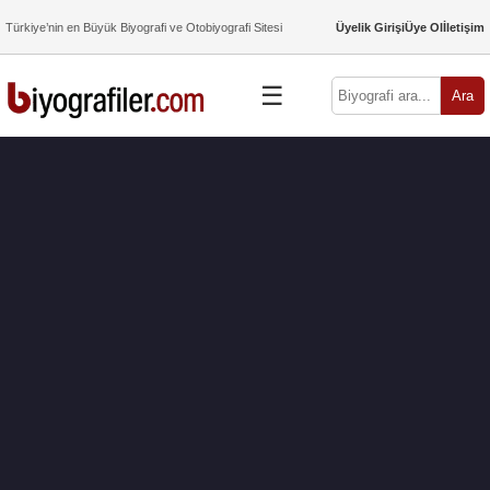
Türkiye’nin en Büyük Biyografi ve Otobiyografi Sitesi
Üyelik Girişi
Üye Ol
İletişim
☰
Ara