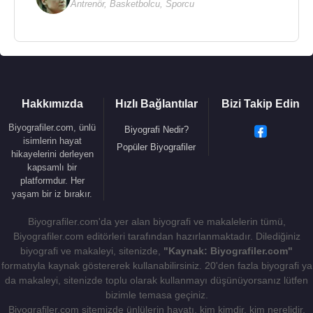
Antrenör
,
Basketbolcu
,
Sporcu
Hakkımızda
Hızlı Bağlantılar
Bizi Takip Edin
Biyografiler.com, ünlü
Biyografi Nedir?
isimlerin hayat
Popüler Biyografiler
hikayelerini derleyen
kapsamlı bir
platformdur. Her
yaşam bir iz bırakır.
Biyografiler.com'da yer alan biyografi ve makalelerin tümü,
Biyografiler.com editörleri tarafından hazırlanmaktadır. Dilediğiniz
biyografi ve makaleyi, sitenizde,
"Kaynak: Biyografiler.com"
formatıyla kaynak göstererek kullanabilirsiniz. 20'den fazla biyografi ya
da makaleyi, sitenizde toplu olarak kullanmayı düşünüyorsanız lütfen
bizimle temasa geçiniz.
Biyografiler.com sitemizde ünlülerin hayatı, kim kimdir, kim nerelidir,