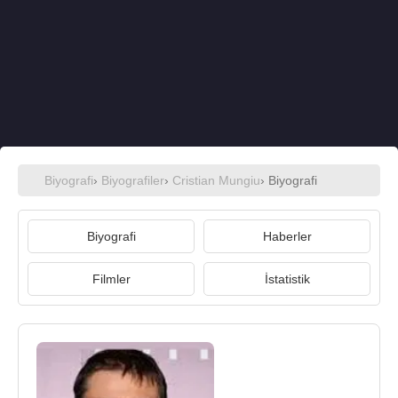
Biyografi
›
Biyografiler
›
Cristian Mungiu
› Biyografi
Biyografi
Haberler
Filmler
İstatistik