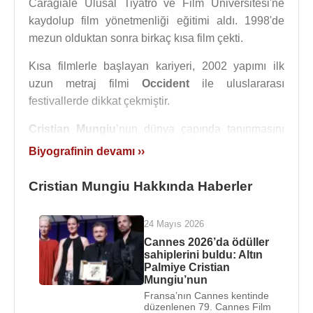
Caragiale Ulusal Tiyatro ve Film Üniversitesi'ne
kaydolup film yönetmenliği eğitimi aldı. 1998'de
mezun olduktan sonra birkaç kısa film çekti.
Kısa filmlerle başlayan kariyeri, 2002 yapımı ilk
uzun metraj filmi
Occident
ile uluslararası
festivallerde dikkat çekmiştir.
Cristian Mungiu
’nun dünya çapında tanınmasını
sağlayan film, 2007 yapımı
4 Months, 3 Weeks
Biyografinin devamı ››
and 2 Days
olmuştur. Film, komünist
Romanya
döneminde yasa dışı kürtaj yaptırmaya çalışan genç
Cristian Mungiu Hakkında Haberler
bir kadının hikâyesi üzerinden baskı, korku ve
ahlaki seçimleri anlatır.
Cannes Film Festivali
’nde
24 Mayıs 2026
Altın Palmiye
kazanan bu film,
Cristian Mungiu
’yu
Cannes 2026’da ödüller
bu ödülü alan ilk Rumen yönetmen konumuna
sahiplerini buldu: Altın
Palmiye Cristian
getirmiştir.
Mungiu’nun
Fransa’nın Cannes kentinde
:
düzenlenen 79. Cannes Film