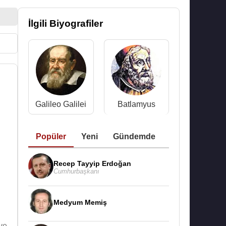
İlgili Biyografiler
Galileo Galilei
Batlamyus
Popüler
Yeni
Gündemde
Recep Tayyip Erdoğan
Cumhurbaşkanı
Medyum Memiş
 ve