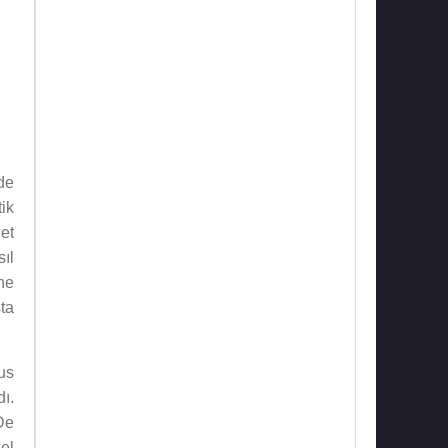
de
ik
et
sıl
ine
ta
us
ı.
De
el