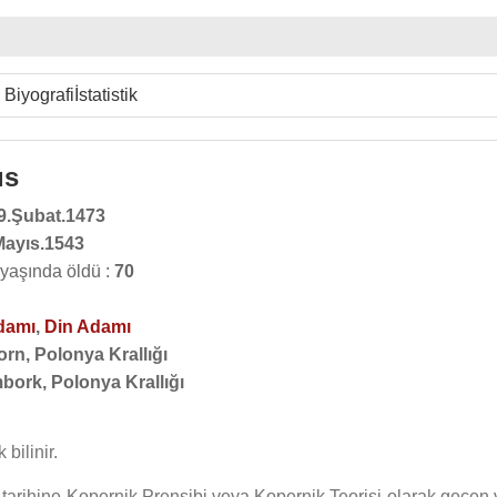
Biyografi
İstatistik
us
9.Şubat.1473
Mayıs.1543
yaşında öldü :
70
damı
,
Din Adamı
rn, Polonya Krallığı
bork, Polonya Krallığı
bilinir.
im tarihine Kopernik Prensibi veya Kopernik Teorisi olarak geçen