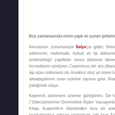
Boş zamanlarında resim yaptı ve yunan şiirlerini
Amcasının zorlamasıyla
İtalya
'ya gider; Bol
astronomi, matematik, hukuk ve tıp dalları
profesörlüğü yaptıktan sonra ülkesine döner,
hizmetlerini sürdüren Copernicus bir ara ülkesi
ilgi alanı astronomi idi. Aralıksız otuz yıl süre
arkadaşlarının ısrarı üzerine yayıma girer. K
yatağında ulaşır.
Kopernik astronomi üzerine görüşlerini, De 
("Gökcisimlerinin Devinimine İlişkin Varsayımla
Kitap, Kopernik'in ölümünden kısa bir sü
revolutionibus orbium coelestium adlı eser T