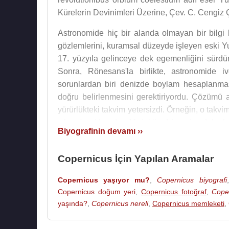
Kürelerin Devinimleri Üzerine, Çev. C. Cengiz Çe
Astronomide hiç bir alanda olmayan bir bilgi bi
gözlemlerini, kuramsal düzeyde işleyen eski Yun
17. yüzyıla gelinceye dek egemenliğini sürd
Sonra, Rönesans'la birlikte, astronomide i
sorunlardan biri denizde boylam hesaplanması
doğru belirlenmesini gerektiriyordu. Çözümü a
yürürlükteki takvim yetersizdi. Örneğin, o takvi
yılın süresi bundan 11 dakika 14 saniye daha kı
Biyografinin devamı ››
Kopernik'in daha öğrencilik yıllarında
Batlamy
önceleyen eleştiricilerin, özellikle hocası No
Copernicus İçin Yapılan Aramalar
profesörü olan Novara, kilisenin o sıra içind
Copernicus yaşıyor mu?
,
Copernicus biyografi
sert eleştiriler yöneltmekteydi.
Copernicus doğum yeri
,
Copernicus fotoğraf
,
Cope
Batlamyus teorisine göre, gökyüzü yıldızların
yaşında?
,
Copernicus nereli
,
Copernicus memleketi
,
sabit bir konuma sahipti; çevresinde ay, güneş v
bir düzen
" diye imgelenen bu sistem, ayrıca 