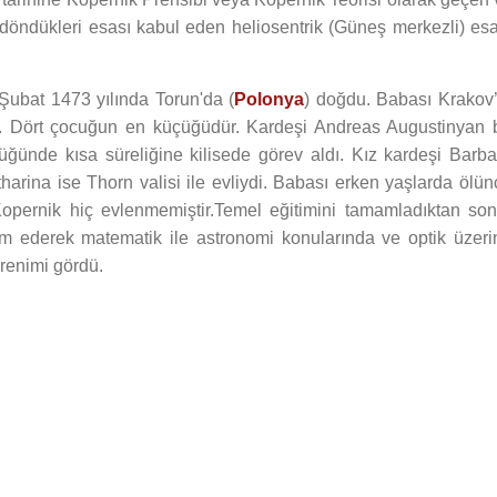
döndükleri esası kabul eden heliosentrik (Güneş merkezli) esa
 Şubat 1473 yılında Torun'da (
Polonya
) doğdu. Babası Krakov’
ıydı. Dört çocuğun en küçüğüdür. Kardeşi Andreas Augustinyan b
üğünde kısa süreliğine kilisede görev aldı. Kız kardeşi Barba
harina ise Thorn valisi ile evliydi. Babası erken yaşlarda ölün
Kopernik hiç evlenmemiştir.Temel eğitimini tamamladıktan son
m ederek matematik ile astronomi konularında ve optik üzeri
ğrenimi gördü.