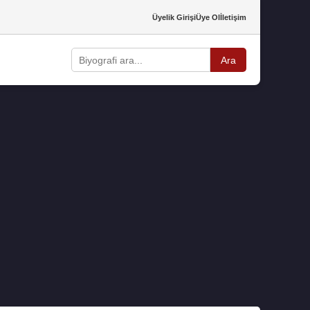
Üyelik Girişi
Üye Ol
İletişim
Ara