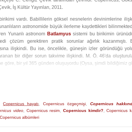
vik, İş Kültür Yayınları, 2011.
rikimi vardı. Babillilerin göksel nesnelerin devinimlerine ilişk
anlıların astronomide büyük ilerleme kaydettikleri bilinmektedi
üren Yunanlı astronom
Batlamyus
sistemi bu birikimin ürünüdü
vedi çözüm gerektiren pratik sorunlar ağırlık kazanmıştı. 
na ilişkindi. Bu ise, öncelikle, güneşin izler göründüğü yol
ranan bir diğer sorun takvime ilişkindi. M. Ö. 46'da oluşturul
me göre, bir yıl 365 günden oluşuyordu (Oysa, şimdi bildiğimiz g
sadır).
us
teorisine karşı içine düştüğü kuşku ve doyumsuzlukta kendisi
vara'nın etkisi büyük olmuştur. Bologna üniversitesinde astrono
e olduğu görecel hoşgörüden de yararlanarak, Batlamyus sistemi
,
Copernicus hayatı
,
Copernicus özgeçmişi
,
Copernicus hakkın
rnicus video
,
Copernicus resim
,
Copernicus kimdir?
,
Copernicus k
 "çakılı" olduğu dönen bir küreydi; dünya bu kürenin merkezin
Copernicus albümleri
e gezegenleri taşıyan iç içe bir dizi kristal küre vardı. "
Tanrıs
insana evrenin merkezinde olma onur ve gururunu sağlamaktaydı