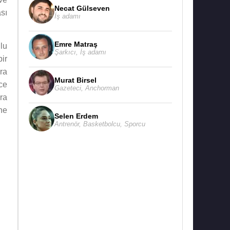
Necat Gülseven
sı
İş adamı
Emre Matraş
lu
Şarkıcı
,
İş adamı
ir
ra
Murat Birsel
ce
Gazeteci
,
Anchorman
ra
ne
Selen Erdem
Antrenör
,
Basketbolcu
,
Sporcu