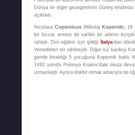
Dünya ile diğer gezegenlerin Güneş etrafında 
açıkladı.
Nicolaus
Copernicus
(Mikolaj
Kopernik
), 19
bir tüccar, annesi de varlıklı bir ailenin kız
rahipti. Dini eğitimi için gittiği
İtalya
'dan dönd
Venedikten bir rahibeydi. Diğer kız kardeşi Kat
geride bıraktığı 5 çocuğuna Kopernik baktı. 
1492 yılında Polonya Krakov'daki okula deva
uzmanlaştı. Ayrıca doktor olmak amacıyla tıp ö