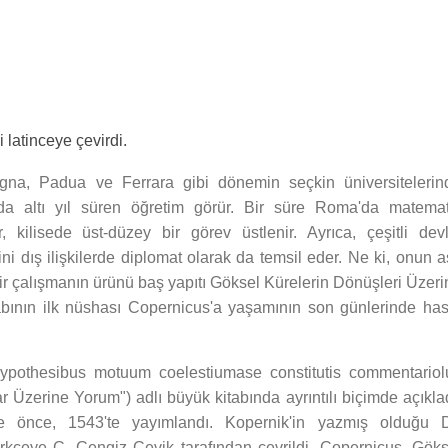
 latinceye çevirdi.
ogna, Padua ve Ferrara gibi dönemin seçkin üniversitelerin
nda altı yıl süren öğretim görür. Bir süre Roma'da matemat
 kilisede üst-düzey bir görev üstlenir. Ayrıca, çeşitli devl
ni dış ilişkilerde diplomat olarak da temsil eder. Ne ki, onun a
n bir çalışmanın ürünü baş yapıtı Göksel Kürelerin Dönüşleri Üzer
itabının ilk nüshası Copernicus'a yaşamının son günlerinde has
hypothesibus motuum coelestiumase constitutis commentariol
r Üzerine Yorum") adlı büyük kitabında ayrıntılı biçimde açıklad
re önce, 1543'te yayımlandı. Kopernik'in yazmış olduğu 
ürkçeye C. Cengiz Çevik tarafından çevrildi. Copernicus, Göks