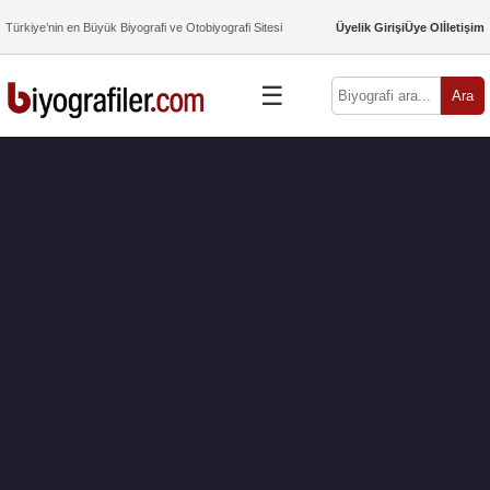
Türkiye’nin en Büyük Biyografi ve Otobiyografi Sitesi
Üyelik Girişi
Üye Ol
İletişim
☰
Ara