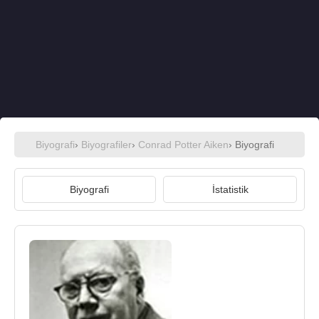
Biyografi
›
Biyografiler
›
Conrad Potter Aiken
› Biyografi
Biyografi
İstatistik