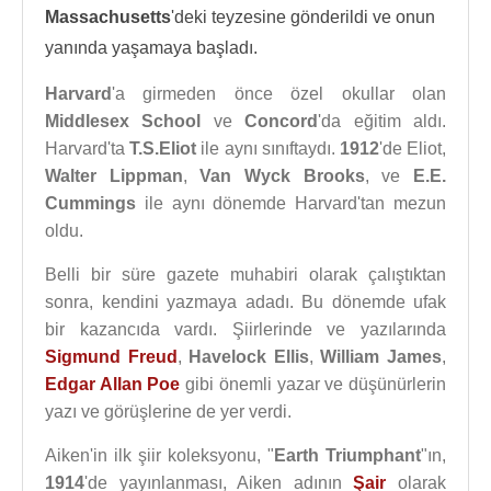
Massachusetts
'deki teyzesine gönderildi ve onun
yanında yaşamaya başladı.
Harvard
'a girmeden önce özel okullar olan
Middlesex School
ve
Concord
'da eğitim aldı.
Harvard'ta
T.S.Eliot
ile aynı sınıftaydı.
1912
'de Eliot,
Walter Lippman
,
Van Wyck Brooks
, ve
E.E.
Cummings
ile aynı dönemde Harvard'tan mezun
oldu.
Belli bir süre gazete muhabiri olarak çalıştıktan
sonra, kendini yazmaya adadı. Bu dönemde ufak
bir kazancıda vardı. Şiirlerinde ve yazılarında
Sigmund Freud
,
Havelock Ellis
,
William James
,
Edgar Allan Poe
gibi önemli yazar ve düşünürlerin
yazı ve görüşlerine de yer verdi.
Aiken'in ilk şiir koleksyonu, "
Earth Triumphant
"ın,
1914
'de yayınlanması, Aiken adının
Şair
olarak