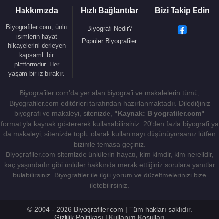
Hakkımızda
Hızlı Bağlantılar
Bizi Takip Edin
Biyografiler.com, ünlü
Biyografi Nedir?
isimlerin hayat
Popüler Biyografiler
hikayelerini derleyen
kapsamlı bir
platformdur. Her
yaşam bir iz bırakır.
Biyografiler.com'da yer alan biyografi ve makalelerin tümü,
Biyografiler.com editörleri tarafından hazırlanmaktadır. Dilediğiniz
biyografi ve makaleyi, sitenizde,
"Kaynak: Biyografiler.com"
formatıyla kaynak göstererek kullanabilirsiniz. 20'den fazla biyografi ya
da makaleyi, sitenizde toplu olarak kullanmayı düşünüyorsanız lütfen
bizimle temasa geçiniz.
Biyografiler.com sitemizde ünlülerin hayatı, kim kimdir, kim nerelidir,
kaç yaşındadır gibi ünlüler hakkında merak ettiğiniz sorulara yanıtlar
bulabilirsiniz. Biyografiler ile ilgili yorum ve düzeltmelerinizi bize
iletebilirsiniz.
© 2004 - 2026 Biyografiler.com | Tüm hakları saklıdır.
Gizlilik Politikası
|
Kullanım Koşulları