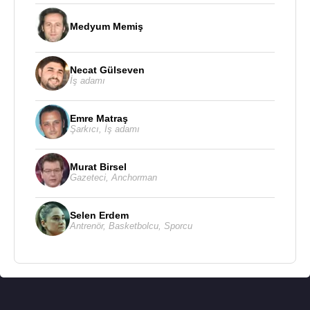
Medyum Memiş
Necat Gülseven
İş adamı
Emre Matraş
Şarkıcı
,
İş adamı
Murat Birsel
Gazeteci
,
Anchorman
Selen Erdem
Antrenör
,
Basketbolcu
,
Sporcu