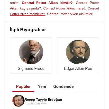
resim
,
Conrad Potter Aiken kimdir?
,
Conrad Potter
Aiken kaç yaşında?
,
Conrad Potter Aiken nereli
,
Conrad
Potter Aiken memleketi
,
Conrad Potter Aiken albümleri
İlgili Biyografiler
Sigmund Freud
Edgar Allan Poe
Popüler
Yeni
Gündemde
Recep Tayyip Erdoğan
Cumhurbaşkanı