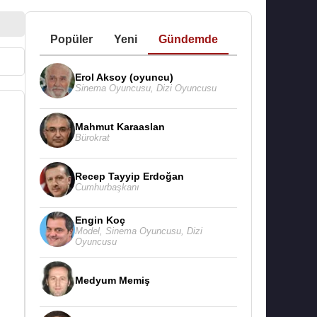
Popüler
Yeni
Gündemde
Erol Aksoy (oyuncu)
Sinema Oyuncusu
,
Dizi Oyuncusu
Mahmut Karaaslan
Bürokrat
Recep Tayyip Erdoğan
Cumhurbaşkanı
Engin Koç
Model
,
Sinema Oyuncusu
,
Dizi
Oyuncusu
Medyum Memiş