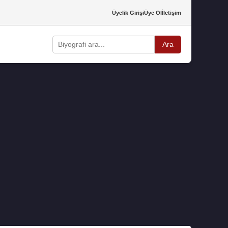
Üyelik Girişi
Üye Ol
İletişim
Ara